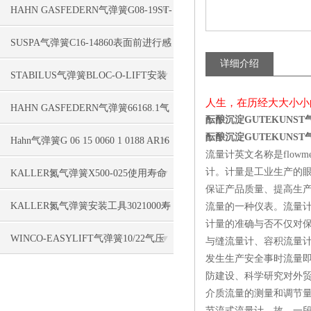
摩擦
HAHN GASFEDERN气弹簧G08-19ST-
27691 300N享耐用
SUSPA气弹簧C16-14860表面前进行感
详细介绍
应淬火
STABILUS气弹簧BLOC-O-LIFT安装
人生，在历经大大小小
所需空间小
HAHN GASFEDERN气弹簧66168.1气
酝酿沉淀GUTEKUNST
酝酿沉淀GUTEKUNST
缸运用
Hahn气弹簧G 06 15 0060 1 0188 AR16
流量计英文名称是flo
AR16 00060N /5, 28-227CM
计。计量是工业生产的
KALLER氮气弹簧X500-025使用寿命
保证产品质量、提高生
长
KALLER氮气弹簧安装工具3021000寿
流量的一种仪表。流量计量
计量的准确与否不仅对
命长
WINCO-EASYLIFT气弹簧10/22气压
与缝流量计、容积流量
发生生产安全事时流量即
弹簧缩回
防建设、科学研究对外
介质流量的测量和调节量
节流式流量计、故。一