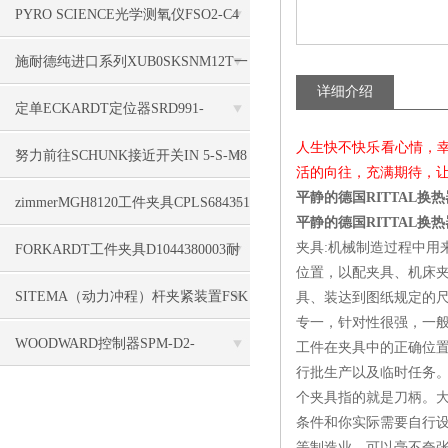
no.929504在线供应
PYRO SCIENCE光学测氧仪FSO2-C4
详情技术参数
施耐德纯进口系列XUB0SKSNM12T一
详细介绍
年卖千万
定单ECKARDT定位器SRD991-
人生快不快乐看心情，
BDNS6EA4NR-V01
努力前往SCHUNK接近开关IN 5-S-M8
活的向往，充满期待，
平静的德国RITTAL换热器S
zimmerMGH8120工件夹具CPLS684351
平静的德国RITTAL换热器S
以诚会友
夹具:机械制造过程中
FORKARDT工件夹具D1044380003耐
位置，以配夹具、机床
用之道
SITEMA（动力冲程）杆夹紧装置FSK
具、装达到图纸规定的
专一，针对性很强，一般
45高能源成本
WOODWARD控制器SPM-D2-
工件在夹具中的正确位置
行批生产以及临时任务
1010B/YB显示明确
个夹具指的就是刀柄。
条件和你实际需要自行设
等制造业，可以毫不夸张