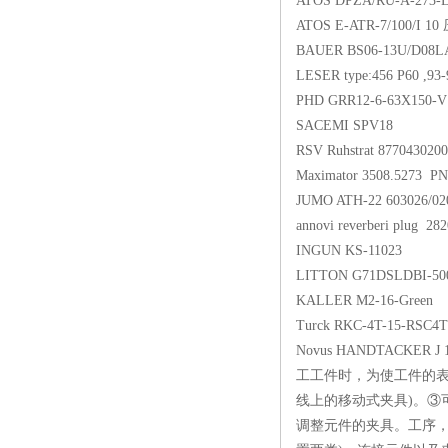
ATOS DPZA/RU-A-2
ATOS E-ATR-7/10
BAUER BS06-13U/D0
LESER type:456 P60 ,9
PHD GRR12-6-63X
SACEMI SPV18
RSV Ruhstrat 8770
Maximator 3508.5273
JUMO ATH-22 603026
annovi reverberi p
INGUN KS-1102
LITTON G71DSLDBI
KALLER M2-16-G
Turck RKC-4T-15-
Novus HANDTACK
工工件时，为使工件的表
线上的移动式夹具)。③
调整元件的夹具。工序，