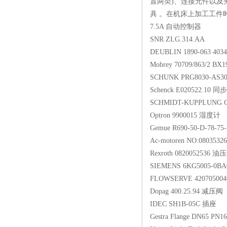
置两类)、连接元件以及
具 。在机床上加工工件时
7.5A 自动控制器
SNR ZLG.314.A
DEUBLIN 1890-063
Mobrey 70709/863/
SCHUNK PRG8030-
Schenck E020522
SCHMIDT-KUPPLUNG
Optron 9900015
Gemue R690-50-D-
Ac-motoren NO:08
Rexroth 0820052
SIEMENS 6KG500
FLOWSERVE 4207050
Dopag 400.25.94
IDEC SH1B-05C
Gestra Flange DN6