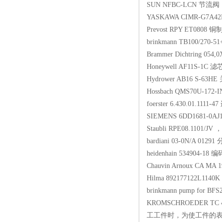
SUN NFBC-LCN
YASKAWA CIMR-G
Prevost RPY ET
brinkmann TB100/
Brammer Dichtring 0
Honeywell AF11S
Hydrower AB16 S
Hossbach QMS70U-
foerster 6.430.01.
SIEMENS 6DD168
Staubli RPE08.11
bardiani 03-0N/A 
heidenhain 53490
Chauvin Arnoux CA
Hilma 89217712
brinkmann pump for
KROMSCHROEDER TC
工工件时，为使工件的表