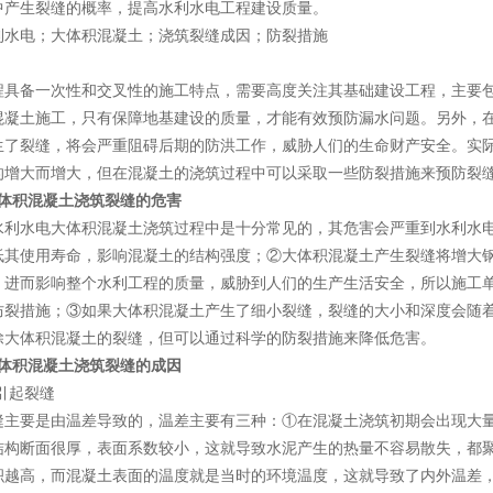
中产生裂缝的概率，提高水利水电工程建设质量。
利水电；大体积混凝土；浇筑裂缝成因；防裂措施
程具备一次性和交叉性的施工特点，需要高度关注其基础建设工程，主要
混凝土施工，只有保障地基建设的质量，才能有效预防漏水问题。另外，
生了裂缝，将会严重阻碍后期的防洪工作，威胁人们的生命财产安全。实
的增大而增大，但在混凝土的浇筑过程中可以采取一些防裂措施来预防裂
大体积混凝土浇筑裂缝的危害
水利水电大体积混凝土浇筑过程中是十分常见的，其危害会严重到水利水
低其使用寿命，影响混凝土的结构强度；②大体积混凝土产生裂缝将增大
，进而影响整个水利工程的质量，威胁到人们的生产生活安全，所以施工
防裂措施；③如果大体积混凝土产生了细小裂缝，裂缝的大小和深度会随
除大体积混凝土的裂缝，但可以通过科学的防裂措施来降低危害。
大体积混凝土浇筑裂缝的成因
力引起裂缝
缝主要是由温差导致的，温差主要有三种：①在混凝土浇筑初期会出现大
结构断面很厚，表面系数较小，这就导致水泥产生的热量不容易散失，都
积越高，而混凝土表面的温度就是当时的环境温度，这就导致了内外温差