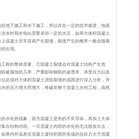
包括地下施工和水下施工，所以存在一定的技术难度，地基
在洪水时期水电站需要承担一定的水压，如果大体积混凝土
际上混凝土非常容易产生裂缝，裂缝产生的概率一般会随着
缝的出现。
电工程的整体质量。①混凝土裂缝会对混凝土结构产生危
钢筋被腐蚀的几率，严重影响钢筋的渗透率、承受压力以及
单位必须对大体积混凝土浇筑裂缝的成因进行深入分析，并
着水的压力增大而增大，终破坏整个混凝土水利工程，虽然
量的水化热现象，因为混凝土是热的不良导体，再加上大体
聚集在结构内部。一旦混凝土内部的水化热无法散发出去，
，如果内外温差在混凝土凝结初期所形成的拉应力大于混凝