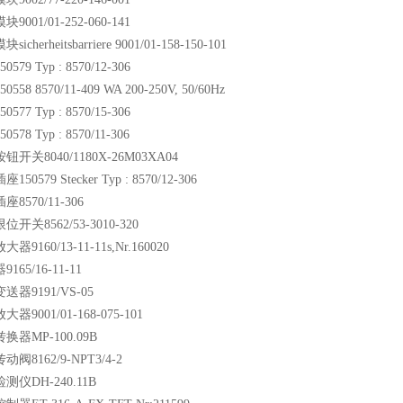
9001/01-252-060-141
cherheitsbarriere 9001/01-158-150-101
79 Typ : 8570/12-306
58 8570/11-409 WA 200-250V, 50/60Hz
77 Typ : 8570/15-306
78 Typ : 8570/11-306
钮开关8040/1180X-26M03XA04
50579 Stecker Typ : 8570/12-306
8570/11-306
开关8562/53-3010-320
9160/13-11-11s,Nr.160020
165/16-11-11
送器9191/VS-05
器9001/01-168-075-101
换器MP-100.09B
阀8162/9-NPT3/4-2
测仪DH-240.11B