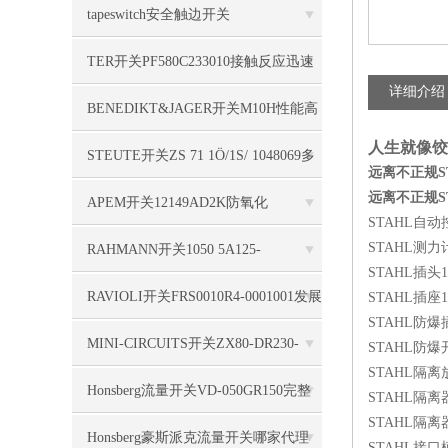
tapeswitch安全触边开关
TS16S/1000/F/A/B/FS/OE/2000/2000/N
TER开关PF580C233010接触反应迅速
详细介绍
全面
BENEDIKT&JAGER开关M10H性能高
人生就像饺
STEUTE开关ZS 71 1Ö/1S/ 1048069多
远离不正规STA
远离不正规STA
重编码
APEM开关12149AD2K防氧化
STAHL自动控制器E
STAHL测力计
RAHMANN开关1050 5A125-
STAHL插头150
250VAC110HP简单实用
RAVIOLI开关FRS0010R4-0001001发展
STAHL插座150
STAHL防爆插座
和更新
MINI-CIRCUITS开关ZX80-DR230-
STAHL防爆开关
STAHL隔离放大
S+技术系列
Honsberg流量开关VD-050GR150完整
STAHL隔离器90
STAHL隔离器90
参数说明
Honsberg豪斯派克流量开关哪家代理
STAHL接口模块