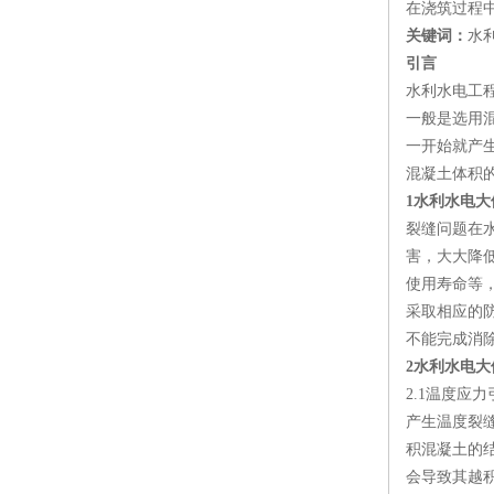
在浇筑过程
关键词：
水
引言
水利水电工
一般是选用
一开始就产
混凝土体积
1水利水电
裂缝问题在
害，大大降
使用寿命等
采取相应的
不能完成消
2水利水电
2.1温度应
产生温度裂
积混凝土的
会导致其越