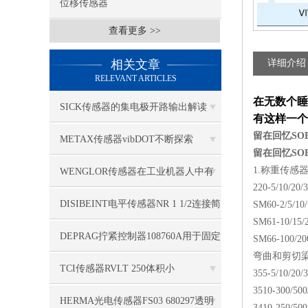
位移传感器
查看更多 >>
相关文章
详细介绍
RELEVANT ARTICLES
在无数个睡
SICK传感器的集电极开路输出解读
有这样一个
留在回忆SOEME
METAX传感器vibDOT不断探索
留在回忆SOEME
SGD185-1
1.称重传感
WENGLOR传感器在工业机器人中有
220-5/10/20/3
哪些应用？
DISIBEINT电平传感器NR 1 1/2连接简
SM60-2/5/10/
SM61-10/15/2
单
DEPRAG拧紧控制器108760A用于固定
SM66-100/200
弯曲和剪切
应用
TCI传感器RVLT 250体积小
355-5/10/20/
3510-300/500
HERMA光电传感器FS03 680297透明
3410-250/500