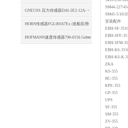
SM44-227/454
标签使用
GNEUSS 压力传感器DAI-2E2-12A-
SM45-5/10/20
安装配件
B50Z-S0-F5-R-W-6P支持
HORN传感器FGL00167Ex i造船应用
EBH-SF-351
EBH-SFE-35
HOFMANN速度传感器790-0156 Geber
EBH-SFM-35
EBH-KS-3510
HMA 1840, 5,0 m, 4pol. seitl. Kabel
EBH-KS-K-3
ZKA
KS-355
BC-355
KPE-355
GP-355
UPS
SF-355
SM-355
ZV-355