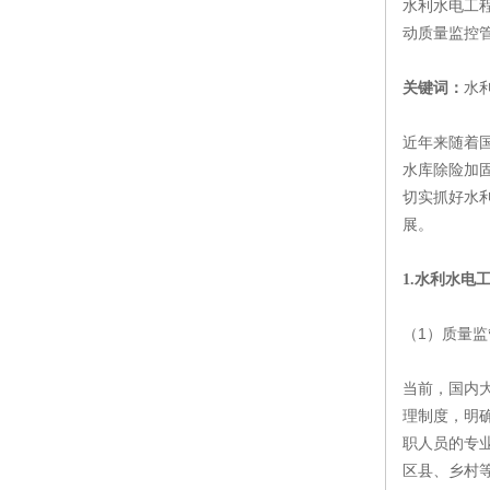
水利水电工
动质量监控
水
关键词：
近年来随着
水库除险加
切实抓好水
展。
1.水利水电
（1）质量监
当前，国内
理制度，明
职人员的专
区县、乡村