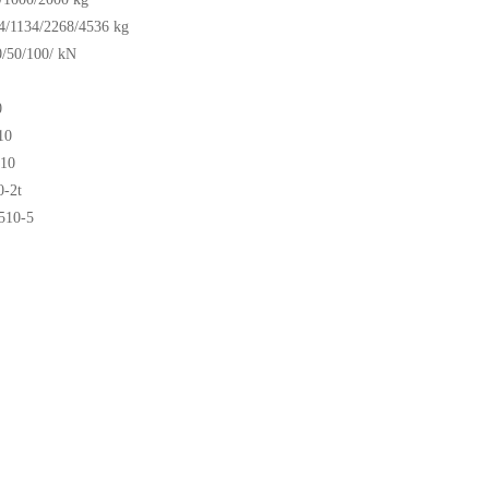
/1134/2268/4536 kg
/50/100/ kN
0
10
10
-2t
510-5