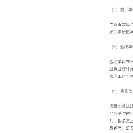
（2）施工
尽管参建单
果工期进度
（3）监理
监理单位在
且执业资格
监理工作不
（4）质量
质量监督执
的办法与依
前，很多基
悉程度、监