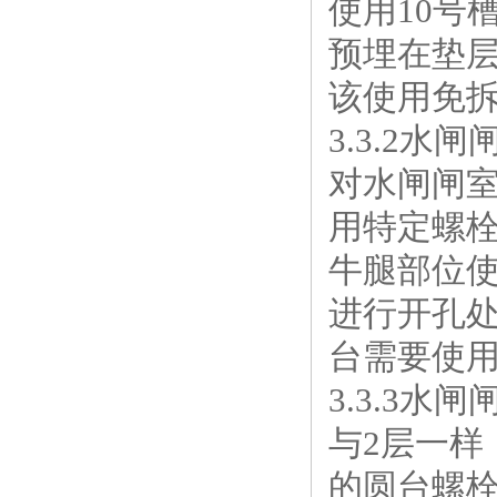
使用10号
预埋在垫
该使用免
3.3.2水
对水闸闸
用特定螺
牛腿部位
进行开孔
台需要使
3.3.3水
与2层一样
的圆台螺