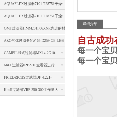
本
AQUAFLEX过滤器7101.T28751干燥
有好办法
AQUAFLEX过滤器7101.T28751干燥
详细介绍
有办法
OMT过滤器HMM281F06XNR先进的材
自古成功
料制成
AZO气体过滤器NW 65 D259 GE LEB
每一个宝贝F
没有电能
CAMFIL袋式过滤器MX14-2G10-
每一个宝贝F
305x305x90-01PU, 1648011H-01塑料
M&C过滤器02F2710查看器进行
FRIEDRICHS过滤器DF 4.221-
B32.060.L2-P.H.N-5.02-2,0-f2.2,0
Knoll过滤器VRF 250-300工作量大