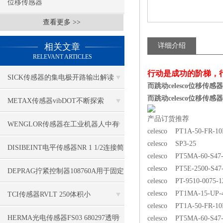
位移传感器
查看更多 >>
相关文章
详细介绍
RELEVANT ARTICLES
行动是成功的阶梯，
SICK传感器的集电极开路输出解读
而跳动celesco位移传感器PT
而跳动celesco位移传感器PT
METAX传感器vibDOT不断探索
产品订货推荐
SGD185-1
WENGLOR传感器在工业机器人中有
celesco PT1A-50-FR-1
celesco SP3-25
哪些应用？
DISIBEINT电平传感器NR 1 1/2连接简
celesco PT5MA-60-S47
celesco PT5E-2500-S4
单
DEPRAG拧紧控制器108760A用于固定
celesco PT-9510-0075-1
应用
celesco PT1MA-15-UP-
TCI传感器RVLT 250体积小
celesco PT1A-50-FR-1
HERMA光电传感器FS03 680297透明
celesco PT5MA-60-S47