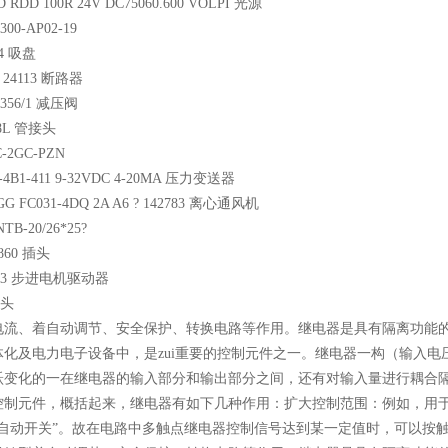
P LED RDD 100R 24V DC75060.600 VOLPI 光源
t A20300-AP02-19
0101144 吸盘
IDER 24113 断路器
r KOM3356/1 减压阀
 P-RV18L 管接头
n P72C-2GC-PZN
 P126-4B1-411 9-32VDC 4-20MA 压力变送器
BEGG FC031-4DQ 2A A6 ? 142783 离心通风机
 SINTB-20/26*25?
x 1511860 插头
MD41B3 步进电机驱动器
ING 插头
电流、着自动调节、安全保护、转换电路等作用。继电器是具有隔离功能
体化及电力电子设备中，是zui重要的控制元件之一。继电器一构（输入
跃变化的一在继电器的输入部分和输出部分之间，还有对输入量进行耦合
控制元件，概括起来，继电器有如下几种作用：扩大控制范围：例如，用
“自动开关”。故在电路中多触点继电器控制信号达到某一定值时，可以按