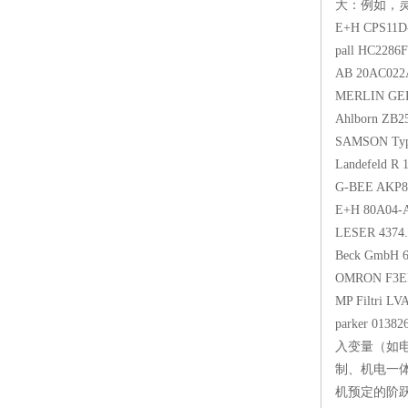
大：例如，
E+H CP
pall H
AB 20AC
MERLIN 
Ahlbor
SAMSON 
Landef
G-BEE 
E+H 80
LESER 43
Beck 
OMRON 
MP Filt
parker
入变量（如
制、机电一
机预定的阶