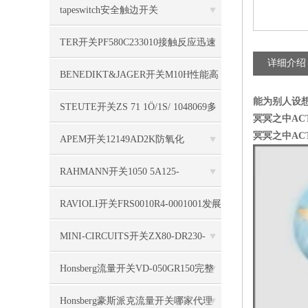
tapeswitch安全触边开关
TS16S/1000/F/A/B/FS/OE/2000/2000/N
TER开关PF580C233010接触反应迅速
详细介绍
全面
BENEDIKT&JAGER开关M10H性能高
能为别人设
STEUTE开关ZS 71 1Ö/1S/ 1048069多
冥冥之中ACT
冥冥之中ACT
重编码
APEM开关12149AD2K防氧化
RAHMANN开关1050 5A125-
250VAC110HP简单实用
RAVIOLI开关FRS0010R4-0001001发展
和更新
MINI-CIRCUITS开关ZX80-DR230-
S+技术系列
Honsberg流量开关VD-050GR150完整
参数说明
Honsberg豪斯派克流量开关哪家代理