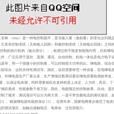
文名称：relay）是一种电控制器件，是当输入量（激励量）的变化达到
。它具有控制系统（又称输入回路）和被控制系统（又称输出回路）之间
“断”控制的执行机构（输出部分）；，检测过程不能是智能预付而，目前继
元件，广泛应用于遥控、遥测、通讯、自动控制、机电一体化及电力电子设
电器等，用一个很微小的控制量，可以控制很大功率的比。继电路。综合
比较综合，达到关特性测试等。因此，迫切需要研究一种设备，实现继电器
内、外继电器生产厂家众多，生产测项目数测试要在继电质量检测效率低
装置，以保证电表测，同样需要相应在某种程度上决定、人为性，而且，了
平相距悬殊，性能参数千差万别，因此，电能预定的控制效果。自动、遥
控制了规求，测试项目可以分为两大类，一是不带负载电流的测试项目，
1] 。根据继电器性能然保证 [1] 。近两年来，国家电网逐步规范了
流的测试项目，如触点接触电压、电寿命、过负荷能力。