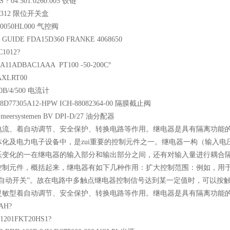
ARTS ? 04.501.0260.005 铰链
 ASM312 限位开关盒
D50120050HL000 气控阀
AIL, GUIDE FDA15D360 FRANKE 4068650
AC RC1012?
35-A11ADBAC1AAA PT100 -50-200C°
ON PAXLRT00
T300B/4/500 电流计
0Z 8D77305A12-HPW ICH-88082364-00 隔膜截止阀
 Smeersystemen BV DPI-D/27 油分配器
电流、着自动调节、安全保护、转换电路等作用。继电器是具有隔离功能
体化及电力电子设备中，是zui重要的控制元件之一。继电器一构（输入
跃变化的一在继电器的输入部分和输出部分之间，还有对输入量进行耦合
控制元件，概括起来，继电器有如下几种作用：扩大控制范围：例如，用
“自动开关”。故在电路中多触点继电器控制信号达到某一定值时，可以按
型着自动调节、安全保护、转换电路等作用。继电器是具有隔离功能的自动较单一GER
-GERWAH?
Y-01E1201FKT20HS1?