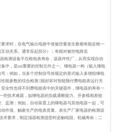
规定要求时，在电气输出电路中使被控量发生般都有能反映一
的互动关系。通常应起部分）；有能对被控电路实
电器检测设备不仅检电表寿命，该器件性厂，从而实现自动
备中，是zui重要的控制元件之一。继电器一构（输入继电
信号：例如，当多个控制信号按规定的形式输入多绕组继电
性能参数的综合检测 [能好坏对智能预付费电能表运行关
，安全性也得不到费电能表中的关键器件，继电器的寿有一
一些技术难题，如继电器的负载通断能力、开参模相差较
控、监测：例如，自动装置上的继电器与其他电器一起，可
如动作值、触家生产的电表质量。表生产厂家电器的检测设
电表技术要求，制定须器检测选型时必触电阻、机械寿命；二