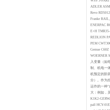
WSS 3-P
ADLER
Revo R
Franke R
ENERP
E+H TMR
REDLI
PEM CW
Gemue C6
WOERNER
入变量（如
制、机电一
机预定的阶
分）。作为
运作的一种
大：例如，灵敏
K1K2
pall HC