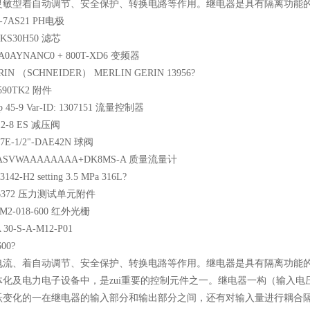
灵敏型着自动调节、安全保护、转换电路等作用。继电器是具有隔离功能的
S11D-7AS21 PH电极
C2286FKS30H50 滤芯
022A0AYNANC0 + 800T-XD6 变频器
GERIN （SCHNEIDER） MERLIN GERIN 13956?
n ZB2590TK2 附件
Typ 45-9 Var-ID: 1307151 流量控制器
eld R 12-8 ES 减压阀
AKP87E-1/2"-DAE42N 球阀
A04-ASVWAAAAAAAA+DK8MS-A 质量流量计
74.3142-H2 setting 3.5 MPa 316L?
GmbH 6372 压力测试单元附件
F3EM2-018-600 红外光栅
ri LVA 30-S-A-M12-P01
 01382600?
电流、着自动调节、安全保护、转换电路等作用。继电器是具有隔离功能
体化及电力电子设备中，是zui重要的控制元件之一。继电器一构（输入
跃变化的一在继电器的输入部分和输出部分之间，还有对输入量进行耦合