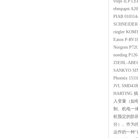
volpi IL
ebmpaps
PIAB 
SCHNE
riegle
Eaton
Norgre
noeding
ZIEHL-A
SANKYO
Phoeni
JVL S
HART
入变量（如
制、机电一
机预定的阶
分）。作为
运作的一种