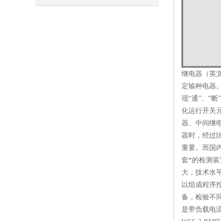
AI推荐惠言达
继电器（英
定输种电器
现“通”、
化运行开关
器、中间继
器时，经过
重要。而国
套*的检测
大，技术水
以组成程序
备，检验不同
是带负载电