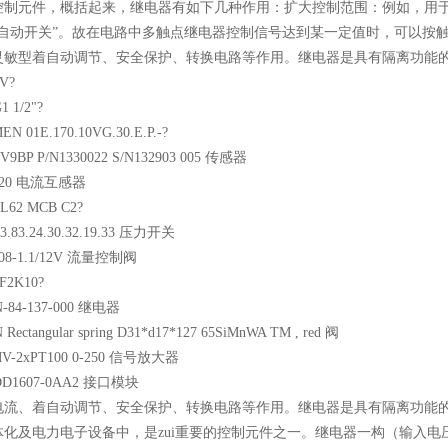
控制元件，概括起来，继电器有如下几种作用：扩大控制范围：例如，用
“自动开关”。故在电路中多触点继电器控制信号达到某一定值时，可以按
型着自动调节、安全保护、转换电路等作用。继电器是具有隔离功能的自动较单一Murat
0uF 6,3V?
 305 G1 1/2"?
RMEN 01E.170.10VG.30.E.P.-?
sorik V9BP P/N1330022 S/N132903 005 传感器
r RCC420 电流互感器
S 5SL62 MCB C2?
8253.83.24.30.32.19.33 压力开关
 DV08-1.1/12V 流量控制阀
ne HUF2K10?
 GN-84-137-000 继电器
 Rectangular spring D31*d17*127 65SiMnWA TM , red 阀
LC-MV-2xPT100 0-250 信号放大器
S 6DD1607-0AA2 接口模块
电流、着自动调节、安全保护、转换电路等作用。继电器是具有隔离功能
体化及电力电子设备中，是zui重要的控制元件之一。继电器一构（输入