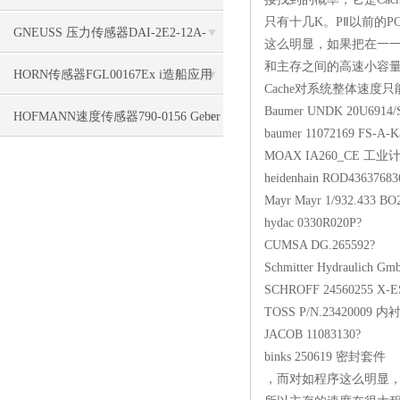
只有十几K。PⅡ以前的
标签使用
GNEUSS 压力传感器DAI-2E2-12A-
这么明显，如果把在一一
和主存之间的高速小容量
B50Z-S0-F5-R-W-6P支持
HORN传感器FGL00167Ex i造船应用
Cache对系统整体速度只
Baumer UNDK 
HOFMANN速度传感器790-0156 Geber
baumer 1107216
MOAX IA260
HMA 1840, 5,0 m, 4pol. seitl. Kabel
heidenhain ROD
Mayr Mayr 1/932
hydac 0330R
CUMSA DG.26
Schmitter Hydrau
SCHROFF 245602
TOSS P/N.234
JACOB 11083
binks 25061
，而对如程序这么明显，