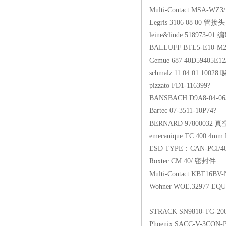
Multi-Contact M
Legris 3106 
leine&linde 5
BALLUFF BTL5-
Gemue 687 40D594
schmalz 11.04.
pizzato FD1-1
BANSBACH D9A8-
Bartec 07-351
BERNARD 978
emecanique TC 40
ESD TYPE：CAN-PCI
Roxtec CM 4
Multi-Contact K
Wohner WOE.32977 EQUES
STRACK SN981
Phoenix SACC-V-3