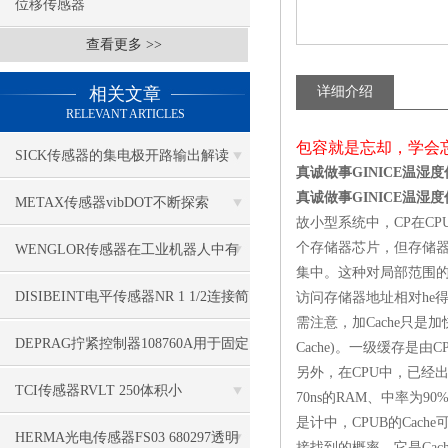
位移传感器
查看更多 >>
相关文章
详细介绍
RELEVANT ARTICLES
包容就是忘却，学会
SICK传感器的集电极开路输出解读
真诚做事GINICE温湿度传
真诚做事GINICE温湿度传
METAX传感器vibDOT不断探索
故小型系统中，CP在C
SGD185-1
个存储器芯片，但存储
WENGLOR传感器在工业机器人中有
集中。这种对局部范围的
哪些应用？
DISIBEINT电平传感器NR 1 1/2连接简
访问存储器地址相对he
需注意，加Cache只是加
单
DEPRAG拧紧控制器108760A用于固定
Cache)。一级缓存是
另外，在CPU中，已经出
应用
TCI传感器RVLT 250体积小
70ns的RAM、中率为90%
是计中，CPUB的Cach
HERMA光电传感器FS03 680297透明
接找到的概率，它是Cac