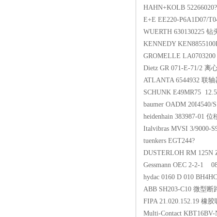
HAHN+KOLB 5
E+E EE220-P6A1D07
WUERTH 6301
KENNEDY KEN
GROMELLE LA
Dietz GR 071-
ATLANTA 654
SCHUNK E49MR7
baumer OADM 20I
heidenhain 38
Italvibras MVSI
tuenkers EGT
DUSTERLOH RM 12
Gessmann OEC 2-
hydac 0160 D 
ABB SH203-
FIPA 21.020.
Multi-Contact K