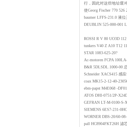
行，因此对这些地址缓冲
使Georg Fischer
baumer LFFS-
DEUBLIN 525-
ROSSI R V 80 UO
tunkers V40 Z A
STAR 1083-62
Ac-motoren FCPA
B&R 5DLSDL.
Schneider XA
coax MK15-2-12-
ebm-papst M4E0
ATOS DHI-075
GEFRAN LT-M-0
SIEMENS 6ES7-
WORNER DBS-20
pall HC8904F