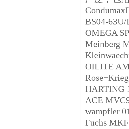
Condum
BS04-63U/
OMEGA S
Meinberg
Kleinwaech
OILITE A
Rose+Krie
HARTING 1
ACE MVC
wampfler
Fuchs MK