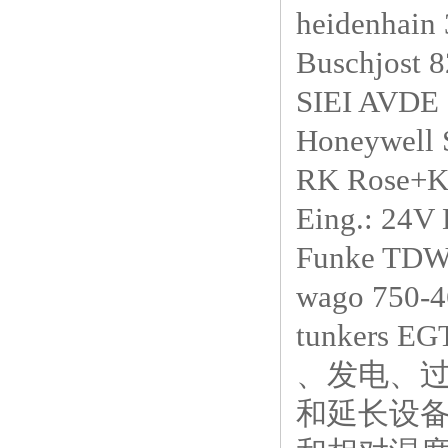
heidenhai
Buschjost 
SIEI AVDE
Honeywell
RK Rose+K
Eing.: 24
Funke TD
wago 750
tunkers E
、发电、
和延长设