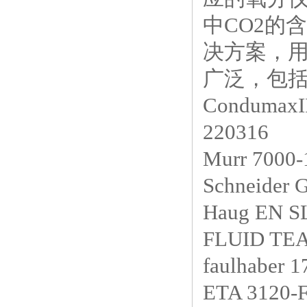
中CO2的
决方案，
广泛，包
Condum
220316
Murr 7000
Schneider
Haug EN 
FLUID T
faulhaber
ETA 3120