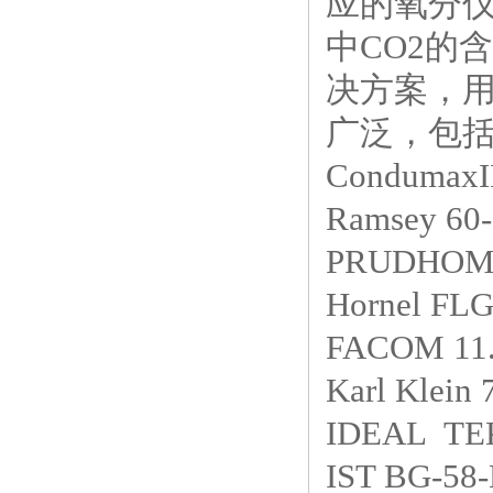
应的氧分
中CO2的
决方案，
广泛，包
Condum
Ramsey 
PRUDHOM
Hornel FL
FACOM 1
Karl Klein
IDEAL TE
IST BG-58