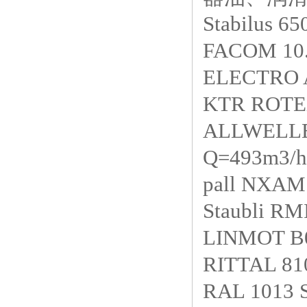
Stabilus 6
FACOM 
ELECTRO 
KTR ROTE
ALLWELLER
Q=493m3/h
pall NXA
Staubli R
LINMOT B
RITTAL 810
RAL 1013 