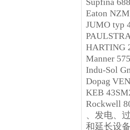
Supfina 
Eaton N
JUMO typ
PAULSTRA 
HARTING 
Manner 
Indu-Sol 
Dopag VEN
KEB 43S
Rockwell 
、发电、
和延长设