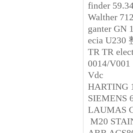
finder 59.
Walther 71
ganter GN
ecia U23
TR TR elec
0014/V001 O
Vdc
HARTING 
SIEMENS 
LAUMAS C
M20 STAI
ABB ACS80