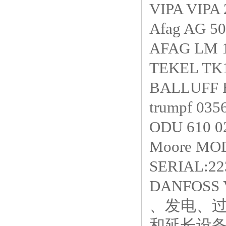
VIPA VIPA
Afag AG 
AFAG LM 1
TEKEL TK1
BALLUFF 
trumpf 0
ODU 610 0
Moore MO
SERIAL:2
DANFOSS 
、发电、
和延长设