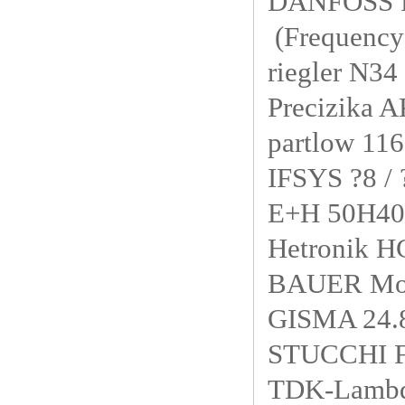
DANFOSS
(Frequency
riegler N
Precizika
partlow 11
IFSYS ?8 
E+H 50H4
Hetronik 
BAUER Mot
GISMA 24.
STUCCHI
TDK-Lamb