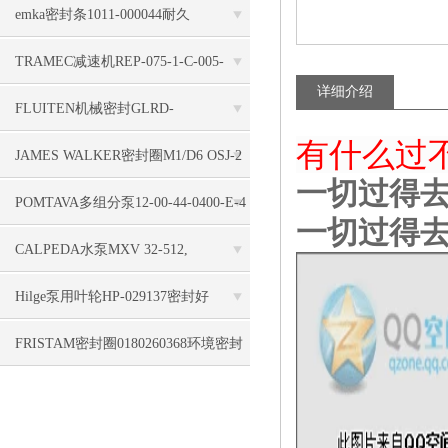
00788900KS0001
上应用
emka密封条1011-000044耐久
TRAMEC减速机REP-075-1-C-005-
详细介绍
AU16-FLQ-AE11-P04-P-B5密封
FLUITEN机械密封GLRD-
有什么过
KL2A050/9692尺寸合适
JAMES WALKER密封圈M1/D6 OSJ-2
一切过得去N
419.1 X 457.2 X 19.05 MM弹性好
POMTAVA多组分泵12-00-44-0400-E-4
一切过得去N
密封技术
CALPEDA水泵MXV 32-512,
52B12211000机械密封
Hilge泵用叶轮HP-029137密封好
FRISTAM密封圈0180260368环境密封