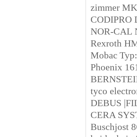
zimmer M
CODIPRO 
NOR-CAL 
Rexroth 
Mobac Typ
Phoenix 1
BERNSTE
tyco elect
DEBUS |FI
CERA SYST
Buschjos