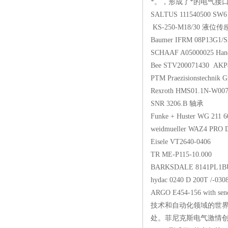
*。，形成了*的电气接口
SALTUS 111540500 SW
KS-250-M18/30 液位
Baumer IFRM 08P13G
SCHAAF A05000025 Han
Bee STV200071430 AK
PTM Praezisionstechni
Rexroth HMS01.1N-W00
SNR 3206.B 轴承
Funke + Huster WG 211 
weidmueller WAZ4 PR
Eisele VT2640-0406
TR ME-P115-10.000
BARKSDALE 8141PL1
hydac 0240 D 200T /-0
ARGO E454-156 with sen
技术和自动化领域的世界
处。菲尼克斯电气激情