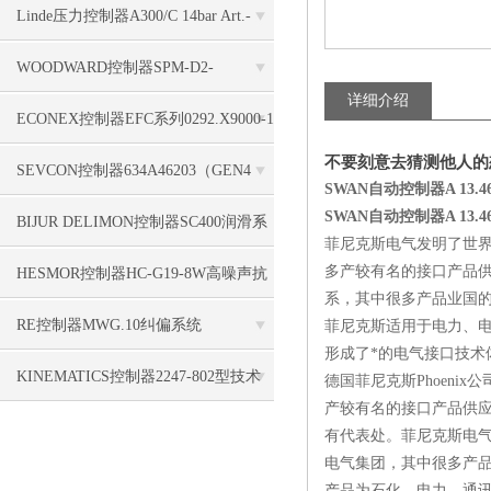
口
Linde压力控制器A300/C 14bar Art.-
Nr.: 7615885敏锐察觉
WOODWARD控制器SPM-D2-
详细介绍
1010B/YB显示明确
ECONEX控制器EFC系列0292.X9000-1
不要刻意去猜测他人的
检测具有间歇性服务的火焰
SEVCON控制器634A46203（GEN4
SWAN自动控制器A 13.4
SWAN自动控制器A 13.4
SIZE6 48V650A）磁场定向控制
BIJUR DELIMON控制器SC400润滑系
菲尼克斯电气发明了世界
统
多产较有名的接口产品供
HESMOR控制器HC-G19-8W高噪声抗
系，其中很多产品业国的
扰度
RE控制器MWG.10纠偏系统
菲尼克斯适用于电力、
形成了*的电气接口技
KINEMATICS控制器2247-802型技术
德国菲尼克斯Phoeni
产较有名的接口产品供
资料
有代表处。菲尼克斯电气
电气集团，其中很多产品
产品为石化、电力、通