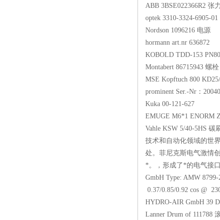
ABB 3BSE022366R2 
optek 3310-3324-6905-01
Nordson 1096216 电源
hormann art.nr 636872
KOBOLD TDD-153 PN8
Montabert 86715943 螺栓
MSE Kopftuch 800 KD
prominent Ser.-Nr：20
Kuka 00-121-627
EMUGE M6*1 ENORM 
Vahle KSW 5/40-5HS 碳
技术和自动化领域的世界
处。菲尼克斯电气激情
*。，形成了*的电气接口技
GmbH Type: AMW 8799-24
0.37/0.85/0.92 cos @ 
HYDRO-AIR GmbH 39 D
Lanner Drum of 111788