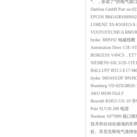
*。，形成了*的电气接口
Danfoss GmbH Part no:0
EPCOS B84143B1600S
LORENZ XS-KSSH15/
VUOTOTECNICA RM3/8
hydac 3009192 电磁线圈
Automation Direc C5E-
BURGESS V4NCS，E
SIEMENS 6SL3120-1T
BALLUFF BTL5-E17-M
hydac 5003410;DF BN/HC
Honsberg VD-025GR0
AKO M100.03xLF
Rexroth R1853-531-10 
Puls SLV20.200 电源
Nordson 1077899 接口
技术和自动化领域的世界
处。菲尼克斯电气激情