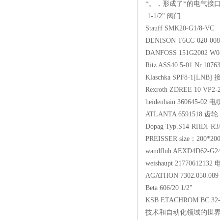
*。，形成了*的电气接口技
1-1/2" 阀门
Stauff SMK20-G1/8-VC
DENISON T6CC-020-00
DANFOSS 151G2002 W
Ritz ASS40.5-01 Nr.1
Klaschka SPF8-1[LNB]
Rexroth ZDREE 10 VP2
heidenhain 360645-02 电
ATLANTA 6591518 齿轮
Dopag Typ.S14-RHDI-R
PREISSER size：200*
wandfluh AEXD4D62-G2
weishaupt 21770612132
AGATHON 7302.050.08
Beta 606/20 1/2"
KSB ETACHROM BC 32-2
技术和自动化领域的世界