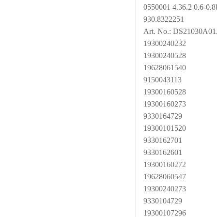
0550001 4.36.2 0.6-0.8
930.8322251
Art. No.: DS21030A0
19300240232
19300240528
19628061540
9150043113
19300160528
19300160273
9330164729
19300101520
9330162701
9330162601
19300160272
19628060547
19300240273
9330104729
19300107296