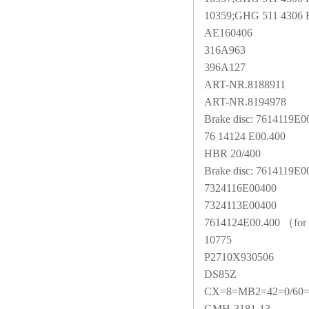
10359;GHG 511 4306 
AE160406
316A963
396A127
ART-NR.8188911
ART-NR.8194978
Brake disc: 7614119E0
76 14124 E00.400
HBR 20/400
Brake disc: 7614119E0
7324116E00400
7324113E00400
7614124E00.400
（for
10775
P2710X930506
DS85Z
CX=8=MB2=42=0/60
GMH-3181-13