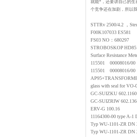
就能*，还要讲自己的
个竞争还在加剧，所以
STTRv 2500/4.2 ，Steu
F00K107033 ES581
FS03 NO
：680297
STROBOSKOP HD851
Surface Resistance M
115501
00008016/00
115501
00008016/00
AP95+TRANSFORMER
glass with seal for V
GC-SUIZKU 602.1160
GC-SUIZRIW 602.136
ERV-G 100.16
11164300-00 type A-
Typ WU-1101-ZR DN 
Typ WU-1101-ZR DN 