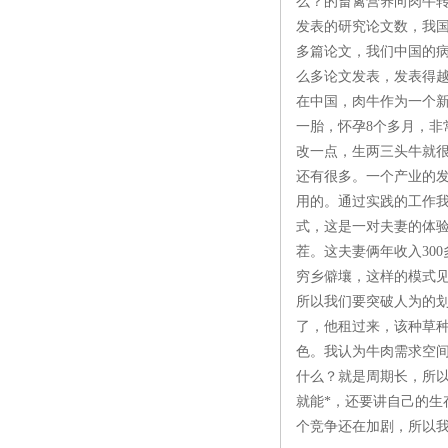
么？的畜禽营养向肉牛
发表的研究论文数，我
多篇论文，我们中国的
么多论文发表，发表得越
在中国，肉牛作为一个新
一胎，怀孕8个多月，
改一点，生两三头牛就
还有很多。一个产业的
用的。通过实践的工作我
式，这是一对夫妻的体验
茬。这夫妻俩年收入30
穷乡僻壤，这样的模式
所以我们要突破人为的
了，他租过来，该种草
色。我认为牛肉需求空
什么？就是周期长，所
就能*，还要讲自己的
个竞争还在加剧，所以