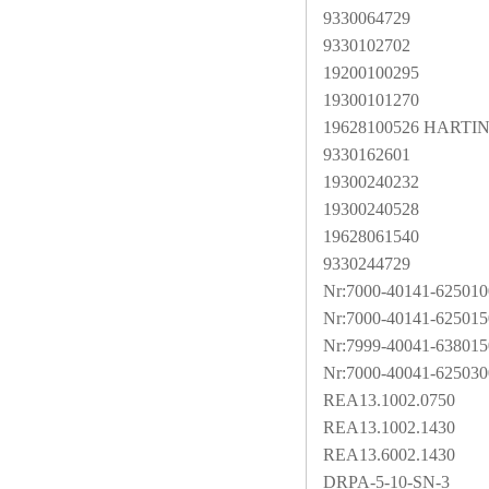
9330064729
9330102702
19200100295
19300101270
19628100526 HARTI
9330162601
19300240232
19300240528
19628061540
9330244729
Nr:7000-40141-625010
Nr:7000-40141-625015
Nr:7999-40041-638015
Nr:7000-40041-625030
REA13.1002.0750
REA13.1002.1430
REA13.6002.1430
DRPA-5-10-SN-3