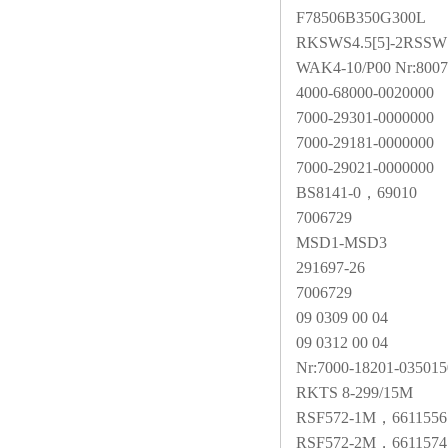
F78506B350G300L
RKSWS4.5[5]-2RSSWS
WAK4-10/P00 Nr:8007
4000-68000-0020000
7000-29301-0000000
7000-29181-0000000
7000-29021-0000000
BS8141-0
，69010
7006729
MSD1-MSD3
291697-26
7006729
09 0309 00 04
09 0312 00 04
Nr:7000-18201-035015
RKTS 8-299/15M
RSF572-1M
，6611556
RSF572-2M
，6611574