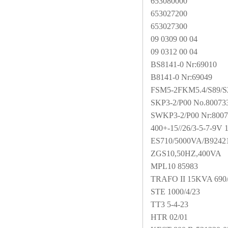
653080000
653027200
653027300
09 0309 00 04
09 0312 00 04
BS8141-0 Nr:69010
B8141-0 Nr:69049
FSM5-2FKM5.4/S89/S2
SKP3-2/P00 No.80073
SWKP3-2/P00 Nr:8007
400+-15//26/3-5-7-9V
ES710/5000VA/B9242
ZGS10,50HZ,400VA
MPL10 85983
TRAFO II 15KVA 690/
STE 1000/4/23
TT3 5-4-23
HTR 02/01