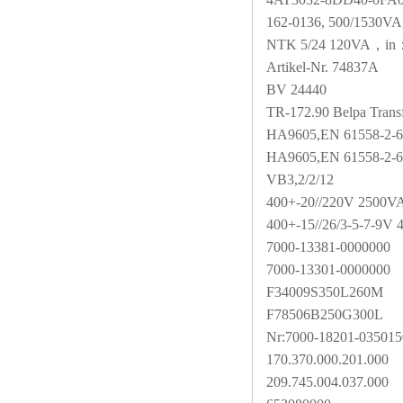
162-0136, 500/1530VA
NTK 5/24 120VA
，in：
Artikel-Nr. 74837A
BV 24440
TR-172.90 Belpa Tran
HA9605,EN 61558-2-6
HA9605,EN 61558-2-6
VB3,2/2/12
400+-20//220V 2500V
400+-15//26/3-5-7-9V
7000-13381-0000000
7000-13301-0000000
F34009S350L260M
F78506B250G300L
Nr:7000-18201-035015
170.370.000.201.000
209.745.004.037.000