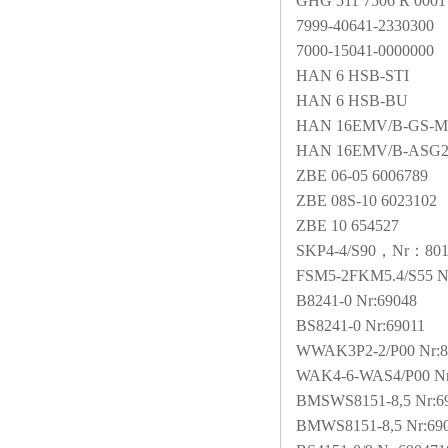
GHG 511 7506 R 0001
7999-40641-2330300
7000-15041-0000000
HAN 6 HSB-STI
HAN 6 HSB-BU
HAN 16EMV/B-GS-M3
HAN 16EMV/B-ASG2-
ZBE 06-05 6006789
ZBE 08S-10 6023102
ZBE 10 654527
SKP4-4/S90
，Nr：801
FSM5-2FKM5.4/S55 N
B8241-0 Nr:69048
BS8241-0 Nr:69011
WWAK3P2-2/P00 Nr:8
WAK4-6-WAS4/P00 Nr
BMSWS8151-8,5 Nr:6
BMWS8151-8,5 Nr:69