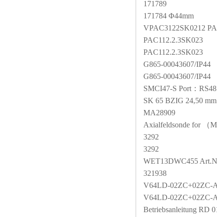
171789
171784 Φ44mm
VPAC3122SK0212 PA
PAC112.2.3SK023
PAC112.2.3SK023
G865-00043607/IP44
G865-00043607/IP44
SMCI47-S Port
：RS48
SK 65 BZIG 24,50 mm
MA28909
Axialfeldsonde for
（M
3292
3292
WET13DWC455 Art.N
321938
V64LD-02ZC+02ZC-
V64LD-02ZC+02ZC-
Betriebsanleitung RD 