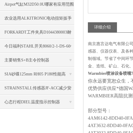
Airpot气缸M32D50.0U哪家有应用范围
农业选用ALKITRONIC电动扭矩扳手
详细介绍
EFCipEFCIP 60
FORKARDT工件夹具D1044380003耐
南京惠言达电气有限公司
用之道
今日福利STAHL开关8060/2-1-DS-60
感器、仪器仪表、及各种
制领域。节省了中间环
主要销售S+B主令控制器
金、造纸、矿山、石化
VCS09611SKEBZ420
Warmbier喷涂设备喷嘴75
SIA砂碟125mm RH05 P180性能高
你永远要宽恕众生，
STRAINSTALL传感器JF-ACC减少安
优势供应
供应*德国W
WARMBIER高阻抗
装时间
心态行程DIEL温度指示控制器
部分型号：
MT200LITE
4AM6142-8DD40-0FA
4AT3632-8DD40-0FA
4AT3032-8DD40-0FA