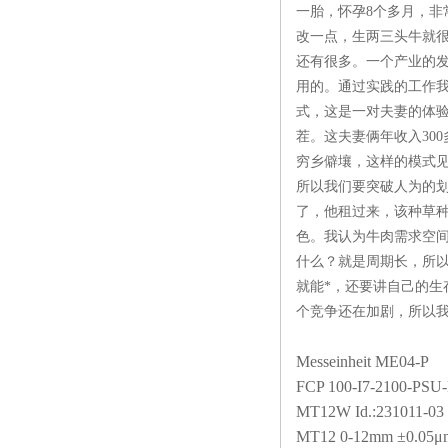
一胎，怀孕8个多月，
改一点，生两三头牛就
还有很多。一个产业的
用的。通过实践的工作我
式，这是一对夫妻的体验
茬。这夫妻俩年收入30
穷乡僻壤，这样的模式
所以我们要突破人为的
了，他租过来，该种草
色。我认为牛肉需求空
什么？就是周期长，所
就能*，还要讲自己的
个竞争还在加剧，所以
Messeinheit ME04-P
FCP 100-I7-2100-PSU
MT12W Id.:231011-03
MT12 0-12mm ±0.05μm