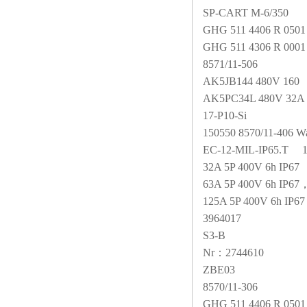
SP-CART M-6/350
GHG 511 4406 R 0501
GHG 511 4306 R 0001
8571/11-506
AK5JB144 480V 160
AK5PC34L 480V 32A
17-P10-Si
150550 8570/11-406 W
EC-12-MIL-IP65.T
15
32A 5P 400V 6h IP67
63A 5P 400V 6h IP67
，
125A 5P 400V 6h IP67
3964017
S3-B
Nr
：2744610
ZBE03
8570/11-306
GHG 511 4406 R 0501 