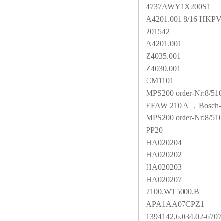
4737AWY1X200S1
A4201.001 8/16 HKP
201542
A4201.001
Z4035.001
Z4030.001
CM1101
MPS200 order-Nr:8/51
EFAW 210 A ，Bosch-Be
MPS200 order-Nr:8/51
PP20
HA020204
HA020202
HA020203
HA020207
7100.WT5000.B
APA1AA07CPZ1
1394142,6.034.02-6707