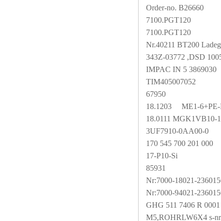
Order-no. B26660
7100.PGT120
7100.PGT120
Nr.40211 BT200 Ladeg
343Z-03772 ,DSD 10
IMPAC IN 5 3869030
TIM405007052
67950
18.1203
ME1-6+PE-BP
18.0111 MGK1VB10
3UF7910-0AA00-0
170 545 700 201 000
17-P10-Si
85931
Nr:7000-18021-236015
Nr:7000-94021-236015
GHG 511 7406 R 0001
M5,ROHRLW6X4 s-nr