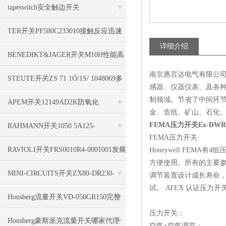
tapeswitch安全触边开关
TS16S/1000/F/A/B/FS/OE/2000/2000/N
TER开关PF580C233010接触反应迅速
详细介绍
全面
BENEDIKT&JAGER开关M10H性能高
南京惠言达电气有限公司
STEUTE开关ZS 71 1Ö/1S/ 1048069多
感器、仪器仪表、及各种
制领域。节省了中间环
重编码
APEM开关12149AD2K防氧化
金、造纸、矿山、石化
FEMA压力开关Ex-DWR
RAHMANN开关1050 5A125-
FEMA压力开关
250VAC110HP简单实用
RAVIOLI开关FRS0010R4-0001001发展
Honeywell FEM
方便使用。所有的主要
和更新
MINI-CIRCUITS开关ZX80-DR230-
调节装置设计成长寿命，
试。 ATEX 认证压力
S+技术系列
Honsberg流量开关VD-050GR150完整
压力开关：
参数说明
Honsberg豪斯派克流量开关哪家代理
空气+空气调节：