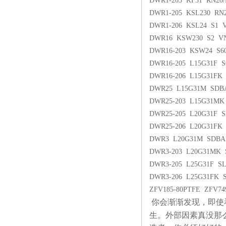
DWR1-203 KF31 RN2
DWR1-205 KSL230 RN
DWR1-206 KSL24 S1 
DWR16 KSW230 S2 VN
DWR16-203 KSW24 S60
DWR16-205 L15G31F S
DWR16-206 L15G31FK
DWR25 L15G31M SDB
DWR25-203 L15G31MK
DWR25-205 L20G31F 
DWR25-206 L20G31FK
DWR3 L20G31M SDBA
DWR3-203 L20G31MK 
DWR3-205 L25G31F S
DWR3-206 L25G31FK S
ZFV185-80PTFE ZFV749
你会渐渐发现，即使
生。外部因素真没那