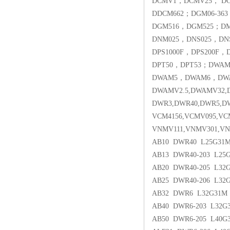
DCMV1，DCMV25， D
DDCM662；DGM06-36
DGM516，DGM525；D
DNM025，DNS025，DN
DPS1000F，DPS200F，
DPT50，DPT53；DWA
DWAM5，DWAM6，DW
DWAMV2.5,DWAMV32,D
DWR3,DWR40,DWR5,DW
VCM4156,VCMV095,VC
VNMV111,VNMV301,VNS
AB10 DWR40 L25G31M
AB13 DWR40-203 L25
AB20 DWR40-205 L32
AB25 DWR40-206 L32G
AB32 DWR6 L32G31M
AB40 DWR6-203 L32G
AB50 DWR6-205 L40G