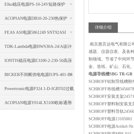
36/10/0.3A/GB COD.4310输出稳定
Elko稳压电源PS-10-24V短路保护
ACOPIAN电源DB10-20-230热保护
详细介绍
FEAS ASI电源5861249 SNT92ASI
南京惠言达电气有限公司
Netzgerät geregelt防短路
TDK-Lambda电源HWS30A-24/A设计
感器、仪器仪表、及各种
制领域。节省了中间环
理念
IONTIS稳压电源E3100-2-230-50高压
金、造纸、矿山、石化
变流器简介
电源导线槽SBG TR-GR P 
BICKER不间断供电电源IUPS-401-B8
SCHROFF铝制导线槽附件2
连续运行
Powertronic电源P324.1-D-IGBT02过载
SCHROFF布线槽34560784
SCHROFF安装支架24571
保护
ACOPIAN电源Y014LX5100欧标通用
SCHROFF塑料制安装支架2
SCHROFF塑料导轨245603
SCHROFF电源13105001
SCHROFF电源Artikel-Nr
SCHROFF电源MPS 015, 13