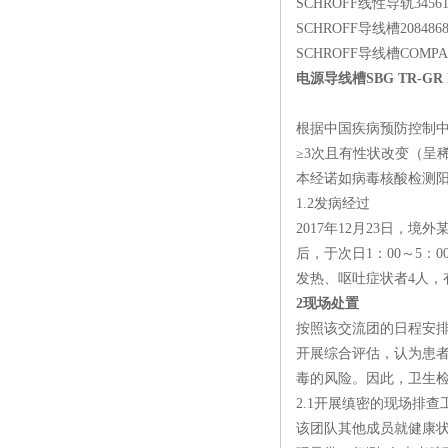
SCHROFF线性导轨34561
SCHROFF导线槽2084868
SCHROFF导线槽COMPAC 
电源导线槽SBG TR-GR P 
根据中国疾病预防控制中
≥3次且有性状改变（呈
本经诺如病毒核酸检测
1.2发病经过
2017年12月23日，
后，于次日1：00～5：
发热、呕吐症状者4人，
2现场处置
按照该交流团的日程安排
开展综合评估，认为患
毒的风险。因此，卫生
2.1开展缜密的现场排查
该团队其他成员就健康