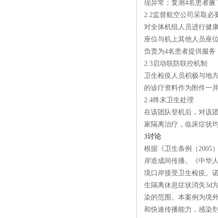
现异常；复测4名患者
2.2监督航空公司采取
对全体机组人员进行健
座位与机上其他人员座
负责为4名患者提供服
2.3启动联防联控机制
卫生检疫人员积极与地方
的诊疗资料作为附件一
2.4终末卫生处理
在该团队登机后，对该
家隔离治疗，临床症状均
3讨论
根据《卫生条例（200
岸造成间传播。《中华
境口岸接受卫生检疫。诺
生隔离休息症状消失3d
染的范围。本案例为境外
和快速传播能力，感染剂