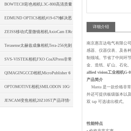
详情介绍
BOWTECH彩色相机L3C-800高清质量
EDMUND OPTICS相机#19-679解决恶
详细介绍
劣环境
ZEISS移动式显微镜相机AxioCam ERc
南京惠言达电气有限公司
5s介绍
Terasense太赫兹成像相机Tera-256光刻
感器、仪器仪表、及各种
制领域。节省了中间环
技术
SVS-VISTEK相机FXO CoaXPress非常
金、造纸、矿山、石化
低的抖动
allied vision工业相机
QIMAGINGCCD相机MicroPublisher 6
产品简介
准确的色彩表现
OPTOMOTIVE相机SMILODON 10G
Manta 是一款价格非常
外还可提供板级版本以及模块
EVO工业在线
JENCAM变焦相机20Z10ST产品详情
双 tap 可选读出模式。
性能特点
• 价格非常实惠