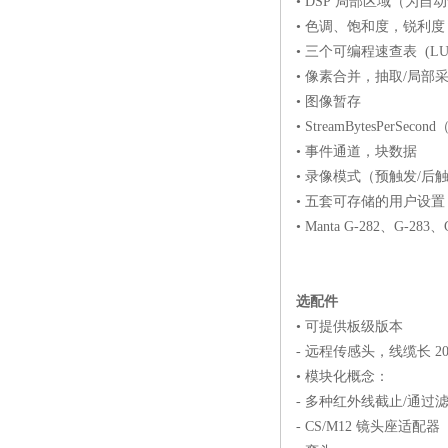
• DSP 局部区域（为自
• 色调、饱和度，锐利度
• 三个可编程速查表 (LU
• 像素合并，抽取/局部采样（
• 图像暂存
• StreamBytesPerS
• 事件通道，块数据
• 录像模式（预触发/后
• 五套可存储的用户设置
• Manta G-282、G-2
选配件
• 可提供板级版本
- 远程传感头，线缆长 20
• 模块化概念：
- 多种红外线截止/通过
- CS/M12 镜头座适配器