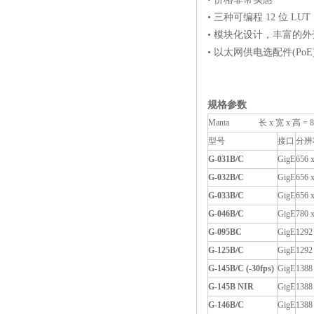
• 三种可编程 12 位 L
• 模块化设计，丰富的
• 以太网供电选配件(PoE
规格参数
Manta 长 x 宽 x 高 = 8
型号
接口
分辨
G-031B/C
GigE
656 
G-032B/C
GigE
656 
G-033B/C
GigE
656 
G-046B/C
GigE
780 
G-095BC
GigE
1292
G-125B/C
GigE
1292
G-145B/C (-30fps)
GigE
1388
G-145B NIR
GigE
1388
G-146B/C
GigE
1388