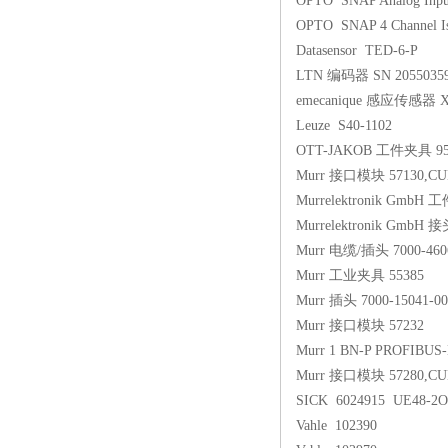
OPTO SNAP Analog Inpu
OPTO SNAP 4 Channel I
Datasensor TED-6-P
LTN 编码器 SN 20550359
emecanique 感应传感器 
Leuze S40-1102
OTT-JAKOB 工件夹具 95.6
Murr 接口模块 57130,CU
Murrelektronik GmbH 
Murrelektronik GmbH 接
Murr 电缆/插头 7000-4606
Murr 工业夹具 55385
Murr 插头 7000-15041-00
Murr 接口模块 57232
Murr 1 BN-P PROFIBU
Murr 接口模块 57280,CU
SICK 6024915 UE48-2
Vahle 102390