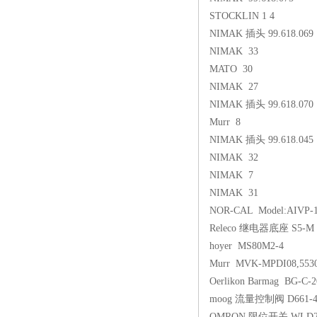
STOCKLIN 1 4
NIMAK 插头 99.618.069
NIMAK 33
MATO 30
NIMAK 27
NIMAK 插头 99.618.070
Murr 8
NIMAK 插头 99.618.045
NIMAK 32
NIMAK 7
NIMAK 31
NOR-CAL Model:AIVP-15
Releco 继电器底座 S5-M
hoyer MS80M2-4
Murr MVK-MPDI08,553
Oerlikon Barmag BG-C-2
moog 流量控制阀 D661-48
OMRON 限位开关 WLD2-