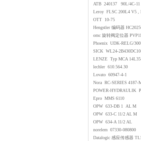
ATB 240137 90L/4C-11 
Leroy FLSC 200L4 V5 , 
OTT 10-75
Hengstler 编码器 HC2025
omc 旋转阀定位器 PVP11
Phoenix UDK-RELG/300
SICK WL24-2B430DC10-3
LENZE Typ MCA 14L35-
lechler 610.564.30
Lovato 60947-4-1
Nora RC-SERIES 4187-
POWER-HYDRAULIK PR
Epro MMS 6110
OPW 633-DB 1 AL M
OPW 633-C 11/2 AL M
OPW 634-A 11/2 AL
norelem 07330-080800
Datalogic 感应传感器 TL5