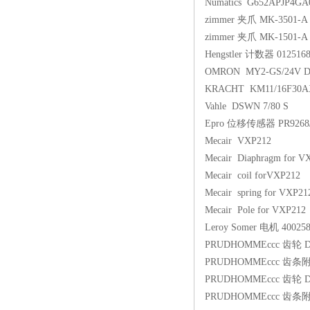
Numatics G652APJP4G
zimmer 夹爪 MK-3501-A
zimmer 夹爪 MK-1501-A
Hengstler 计数器 012516
OMRON MY2-GS/24V 
KRACHT KM11/16F30A
Vahle DSWN 7/80 S
Epro 位移传感器 PR9268/
Mecair VXP212
Mecair Diaphragm for V
Mecair coil forVXP212
Mecair spring for VXP21
Mecair Pole for VXP212
Leroy Somer 电机 400258
PRUDHOMMEccc 齿轮 D
PRUDHOMMEccc 齿条附件
PRUDHOMMEccc 齿轮 D
PRUDHOMMEccc 齿条附