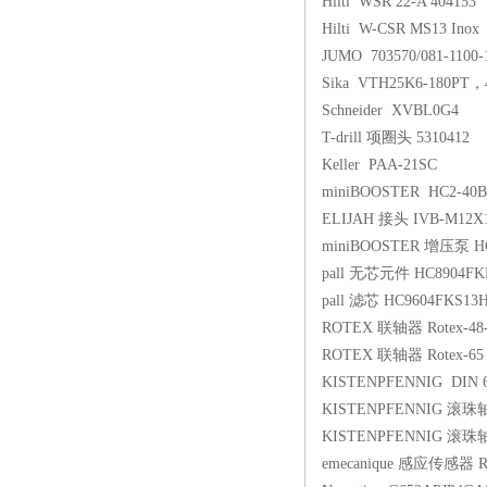
Hilti WSR 22-A 404153
Hilti W-CSR MS13 Inox
JUMO 703570/081-1100-1
Sika VTH25K6-180PT，4
Schneider XVBL0G4
T-drill 项圈头 5310412
Keller PAA-21SC
miniBOOSTER HC2-40B
ELIJAH 接头 IVB-M12X1
miniBOOSTER 增压泵 HC7
pall 无芯元件 HC8904FK
pall 滤芯 HC9604FKS13
ROTEX 联轴器 Rotex-48-St
ROTEX 联轴器 Rotex-65 St
KISTENPFENNIG DIN 6
KISTENPFENNIG 滚珠轴
KISTENPFENNIG 滚珠轴
emecanique 感应传感器 R