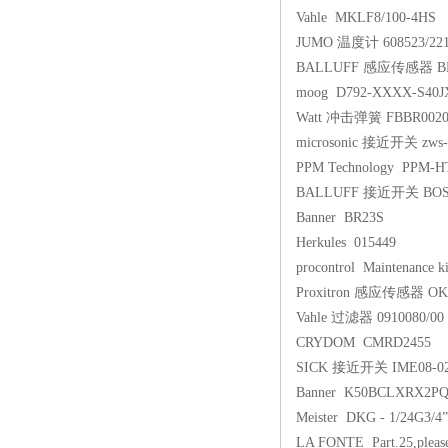
Vahle MKLF8/100-4HS
JUMO 温度计 608523/2210-
BALLUFF 感应传感器 BES
moog D792-XXXX-S40
Watt 冲击弹簧 FBBR0020
microsonic 接近开关 zws-
PPM Technology PPM-HTV-
BALLUFF 接近开关 BOS 5
Banner BR23S
Herkules 015449
procontrol Maintenance ki
Proxitron 感应传感器 OKA
Vahle 过滤器 0910080/00
CRYDOM CMRD2455
SICK 接近开关 IME08-0
Banner K50BCLXRX2PQ
Meister DKG - 1/24G3/
LA FONTE Part.25,please