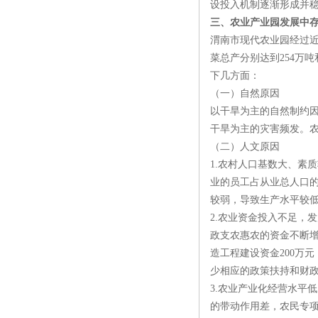
设投入机制逐渐形成并
三、农业产业园发展中
渭南市现代农业园经过近
菜总产分别达到254万吨
下几方面：
（一）自然原因
以干旱为主的自然制约
干旱为主的灾害频发。
（二）人文原因
1.农村人口基数大、素
业的员工占从业总人口的
较弱，导致生产水平较
2.农业资金投入不足，
政支农惠农的资金不断增
造工程建设资金200万
少相应的政策扶持和财
3.农业产业化经营水平
的带动作用差，农民专