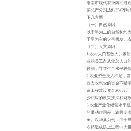
渭南市现代农业园经过近
菜总产分别达到254万吨
下几方面：
（一）自然原因
以干旱为主的自然制约
干旱为主的灾害频发。
（二）人文原因
1.农村人口基数大、素
业的员工占从业总人口的
较弱，导致生产水平较
2.农业资金投入不足，
政支农惠农的资金不断增
造工程建设资金200万
少相应的政策扶持和财
3.农业产业化经营水平
的带动作用差，农民专
全。以华县为例，由于
农药造成防止过程中大