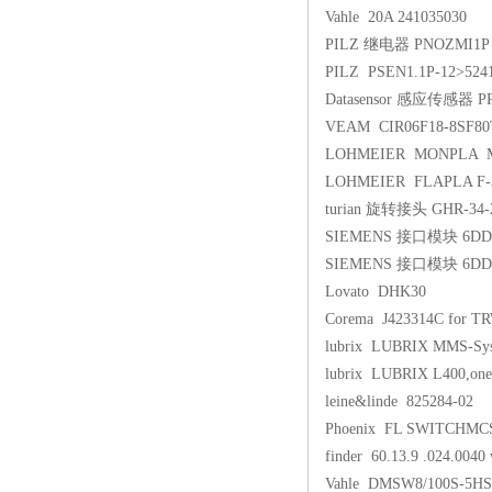
Vahle 20A 241035030
PILZ 继电器 PNOZMI1P 
PILZ PSEN1.1P-12>524
Datasensor 感应传感器 P
VEAM CIR06F18-8SF80
LOHMEIER MONPLA M
LOHMEIER FLAPLA F-3
turian 旋转接头 GHR-34-
SIEMENS 接口模块 6DD1
SIEMENS 接口模块 6DD1
Lovato DHK30
Corema J423314C for TR
lubrix LUBRIX MMS-Syste
lubrix LUBRIX L400,one 
leine&linde 825284-02
Phoenix FL SWITCHMC
finder 60.13.9 .024.0040
Vahle DMSW8/100S-5HS