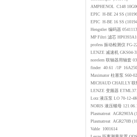
AMPHENOL C148 10G00
EPIC H-BE 24 SS (1019
EPIC H-BE 16 SS (1019
Hengstler 编码器 054111
MP Filtri 滤芯 HP0393A
profess 振动检测仪 FG-2
LENZE 减速机 GKS04-3M
norelem 联轴器用轴套 031
finder 40.61 /1P 16A2
Maximator 柱塞泵 S60-0
MICHAUD CHAILLY 联轴
LENZE 变频器 ETML37
Lotz 液压泵 LO 70-12-4
NORIS 液压螺母 121.06.15
Plasmatreat AGR2903A (
Plasmatreat AGR270B (1
Vahle 1001614
Leuze 距离测量装置 ODSR 