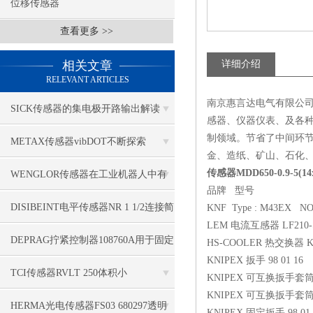
位移传感器
查看更多 >>
相关文章
详细介绍
RELEVANT ARTICLES
南京惠言达电气有限公司
SICK传感器的集电极开路输出解读
感器、仪器仪表、及各种
制领域。节省了中间环
METAX传感器vibDOT不断探索
金、造纸、矿山、石化
SGD185-1
传感器MDD650-0.9-5(1
WENGLOR传感器在工业机器人中有
品牌 型号
哪些应用？
DISIBEINT电平传感器NR 1 1/2连接简
KNF Type : M43EX NO
LEM 电流互感器 LF210-S
单
DEPRAG拧紧控制器108760A用于固定
HS-COOLER 热交换器 KK1
KNIPEX 扳手 98 01 16
应用
TCI传感器RVLT 250体积小
KNIPEX 可互换扳手套筒 9
KNIPEX 可互换扳手套筒 9
HERMA光电传感器FS03 680297透明
KNIPEX 固定扳手 98 01 