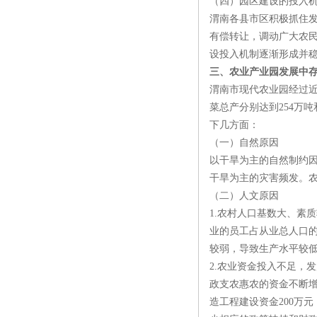
（四）园区建设的投入
渭南各县市区积极抓住发
有偿转让，调动广大农
设投入机制逐渐形成并
三、农业产业园发展中
渭南市现代农业园经过近
菜总产分别达到254万吨
下几方面：
（一）自然原因
以干旱为主的自然制约
干旱为主的灾害频发。
（二）人文原因
1.农村人口基数大、素
业的员工占从业总人口的
较弱，导致生产水平较
2.农业资金投入不足，
政支农惠农的资金不断增
造工程建设资金200万