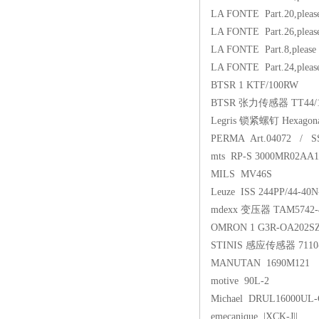
LA FONTE Part.20,please
LA FONTE Part.26,please
LA FONTE Part.8,please 
LA FONTE Part.24,please
BTSR 1 KTF/100RW
BTSR 张力传感器 TT44/1
Legris 锁紧螺钉 Hexagon
PERMA Art.04072 / SS
mts RP-S 3000MR02AA1
MILS MV46S
Leuze ISS 244PP/44-40N
mdexx 变压器 TAM5742-
OMRON 1 G3R-OA202S
STINIS 感应传感器 7110-
MANUTAN 1690M121
motive 90L-2
Michael DRUL16000UL-C
emecanique |XCK-J||