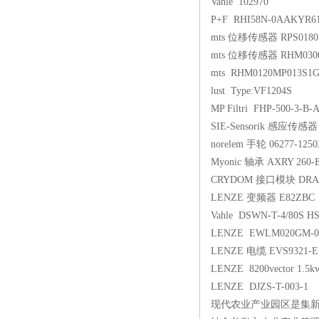
Vahle 102970
P+F RHI58N-0AAKYR61
mts 位移传感器 RPS0180
mts 位移传感器 RHM0300
mts RHM0120MP013S1G
lust Type:VF1204S
MP Filtri FHP-500-3-B-
SIE-Sensorik 感应传感器 
norelem 手轮 06277-125
Myonic 轴承 AXRY 260-E
CRYDOM 接口模块 DRA1
LENZE 变频器 E82ZBC
Vahle DSWN-T-4/80S HS
LENZE EWLM020GM-01
LENZE 电缆 EVS9321-E
LENZE 8200vector 1.5k
LENZE DJZS-T-003-1
现代农业产业园区是集