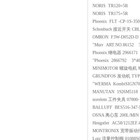
NORIS TR120×5R
NORIS TR175×5R
Phoenix FLT -CP-1S-350
Schonbuch 接近开关 CBL
OMRON F3W-D052D-D
"Murr ART.NO.86152 Tr
Phoenix 继电器 2966171
"Phoenix 2866792 3*40
MINIMOTOR 螺旋电机 MC 
GRUNDFOS 发动机 TYP：8
"WERMA KombiSIGN70
MANUTAN 1926M5118
norelem 工件夹具 07800-
BALLUFF BES516-347-
OSNA 离心泵 200L/MIN 
Hengstler AC58/1212EF
MONTRONIX 宽带振动传
Lotz 流量控制阀 01088S