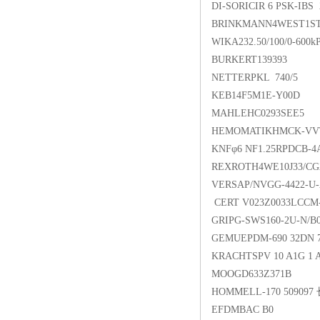
DI-SORICIR 6 PSK-IBS 
BRINKMANN4WEST1ST-
WIKA232.50/100/0-600k
BURKERT139393
NETTERPKL 740/5
KEB14F5M1E-Y00D
MAHLEHC0293SEE5
HEMOMATIKHMCK-VVT
KNFφ6 NF1.25RPDCB-4
REXROTH4WE10J33/CG
VERSAP/NVGG-4422-U-
CERT V023Z0033LCCM-
GRIPG-SWS160-2U-N/
GEMUEPDM-690 32DN 7
KRACHTSPV 10 A1G 1 A
MOOGD633Z371B
HOMMELL-170 50909
EFDMBAC B0