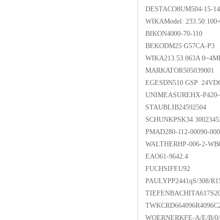
DESTACO8UM504-15-14
WIKAModel: 233.50.100+
BIKON4000-70-110
BEKODM25 G57CA-P3
WIKA213.53.063A 0~4MP
MARKATOR505039001
EGESDN510 GSP 24VD
UNIMEASUREHX-P420-
STAUBLIB24592504
SCHUNKPSK34 3002345
PMAD280-112-00090-000
WALTHERHP-006-2-WB0
EAO61-9642.4
FUCHSIFEU92
PAULYPP2441qS/308/R15
TIEFENBACHITA617S20
TWKCRD664096R4096C
WOERNERKFE-A/E/B/0/0/