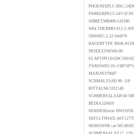
PHOENIXPLC-BSC-24DC
PARKERPEC5-24V-D D
SIBRETMB400-GH180
WALTHERMD-012-2-WE0
SMWRU-2-22 044970
BAUERTYPE BS06-81/D
NEIDLEIN6560-00
ELAPTIPO;E620C10010
TWKSWH2-01+CRF58*
MAXON370687
SCHMALZSAB 80 -3/8
RITTALSK3332140
SCHMERSALSAB 60 NBR
BEDIA320459
HOHNERSerie HWI103X-
SKFLLTHS45LA6T1277
HERIONNR cat.NO:8036
SCHMERSALAZ17 170-