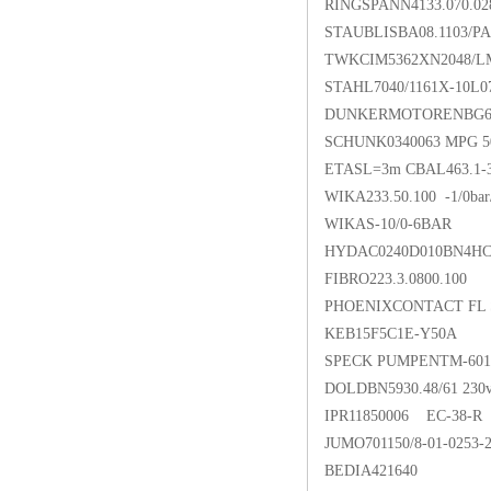
RINGSPANN4133.070.02
STAUBLISBA08.1103/PA
TWKCIM5362XN2048/L
STAHL7040/1161X-10L0
DUNKERMOTORENBG62x
SCHUNK0340063 MPG 5
ETASL=3m CBAL463.1-
WIKA233.50.100 -1/0ba
WIKAS-10/0-6BAR
HYDAC0240D010BN4HC/
FIBRO223.3.0800.100
PHOENIXCONTACT FL 
KEB15F5C1E-Y50A
SPECK PUMPENTM-601/
DOLDBN5930.48/61 230
IPR11850006 EC-38-R
JUMO701150/8-01-0253-2
BEDIA421640