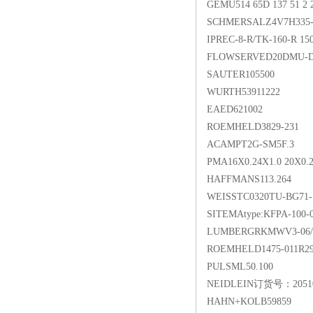
GEMU514 65D 137 51 2 
SCHMERSALZ4V7H335-
IPREC-8-R/TK-160-R 15
FLOWSERVED20DMU-D
SAUTER105500
WURTH53911222
EAED621002
ROEMHELD3829-231
ACAMPT2G-SM5F.3
PMA16X0.24X1.0 20X0.2
HAFFMANS113.264
WEISSTC0320TU-BG71-
SITEMAtype:KFPA-100-
LUMBERGRKMWV3-06/
ROEMHELD1475-011R29
PULSML50.100
NEIDLEIN订货号：2051
HAHN+KOLB59859