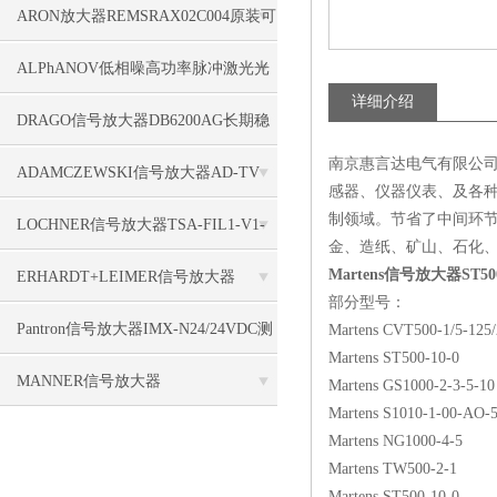
购
ARON放大器REMSRAX02C004原装可
靠性
ALPhANOV低相噪高功率脉冲激光光
详细介绍
纤放大系统S-CB
DRAGO信号放大器DB6200AG长期稳
南京惠言达电气有限公司
定性
ADAMCZEWSKI信号放大器AD-TV
感器、仪器仪表、及各种
制领域。节省了中间环
200 GS可靠性
LOCHNER信号放大器TSA-FIL1-V1-
金、造纸、矿山、石化
5K-BW-V1 a-nr:501542彩色
Martens信号放大器ST50
ERHARDT+LEIMER信号放大器
部分型号：
00302990 CV 2201
Pantron信号放大器IMX-N24/24VDC测
Martens CVT500-1/5-125/
Martens ST500-10-0
试输入
MANNER信号放大器
Martens GS1000-2-3-5-10
Martens S1010-1-00-AO-5-
MW_1kNm_0.05_-10+85_PCM16_6620_1_6.3_S20000_XTREMA-
Martens NG1000-4-5
Martens TW500-2-1
HP
Martens ST500-10-0