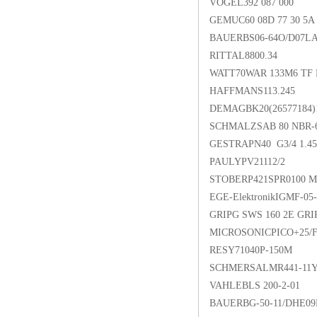
VOGEL392 087 000
GEMUC60 08D 77 30 5A 
BAUERBS06-64O/D07LA4
RITTAL8800.34
WATT70WAR 133M6 TF
HAFFMANS113.245
DEMAGBK20(26577184)
SCHMALZSAB 80 NBR-6
GESTRAPN40 G3/4 1.45
PAULYPV21112/2
STOBERP421SPR0100 M
EGE-ElektronikIGMF-0
GRIPG SWS 160 2E GRI
MICROSONICPICO+25/
RESY71040P-150M
SCHMERSALMR441-11Y-
VAHLEBLS 200-2-01
BAUERBG-50-11/DHE09L