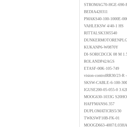
STROMAG70-HGE-690-
BEDIA420311
PMAKS40-100-1000E-00
VAHLEKSW 4/40-1 HS
RITTALSK3305540
DUNKERMOTORENPLG 5
KUKANP6-W0870Y
DI-SORICDCCK 08 M 1.
ROLANDP42AGS
ETASF-00K-105-749
vision-controlRR30/23-R 
SKSW-CABLE-6-100-300
IGUSE200-05-055-0 3.6
MOOG630-1033G S20HO
HAFFMANS6.357
DUPLOMATICRS5/30
TWKSWF10B-FK-01
MOOGD663-4007/L03H