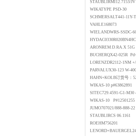
STAUBLIRMI12.7153/JV
WIKATYPE PSD-30
SCHMERSALT441-11Y-T-
VAHLE168073
WIELANDWRS-SSDC-6
HYDAC0330R020BN4HC
ARONREM.D.RA.X 51G 
BUCHERQX42-025R Pd=
LORENZDR2112-1NM +/
PARVALUX30-123 W-400
HAHN+KOLB订货号：520
WIKAS-10 p#63862891
SITEC729.4591-G1-M30
WIKAS-10 P#12501255
JUMO707021/888-888-22
STAUBLIRCS 06.1161
ROEHM756201
LENORD+BAUERGEL24