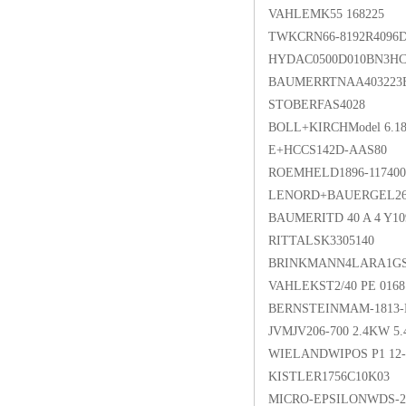
VAHLEMK55 168225
TWKCRN66-8192R4096D
HYDAC0500D010BN3H
BAUMERRTNAA403223
STOBERFAS4028
BOLL+KIRCHModel 6.1
E+HCCS142D-AAS80
ROEMHELD1896-11740
LENORD+BAUERGEL260-
BAUMERITD 40 A 4 Y109
RITTALSK3305140
BRINKMANN4LARA1GS
VAHLEKST2/40 PE 0168
BERNSTEINMAM-1813-
JVMJV206-700 2.4KW 5.4
WIELANDWIPOS P1 12-
KISTLER1756C10K03
MICRO-EPSILONWDS-25