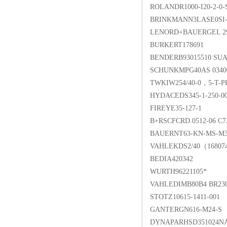
ROLANDR1000-I20-2-0-S
BRINKMANN3LASE0SI-
LENORD+BAUERGEL 292
BURKERT178691
BENDERB93015510 SUA
SCHUNKMPG40AS 0340
TWKIW254/40-0，5-T-P
HYDACEDS345-1-250-0
FIREYE35-127-1
B+RSCFCRD.0512-06 C7
BAUERNT63-KN-MS-M3
VAHLEKDS2/40（1680
BEDIA420342
WURTH96221105*
VAHLEDIMB80B4 BR230
STOTZ10615-1411-001
GANTERGN616-M24-S
DYNAPARHSD351024NA