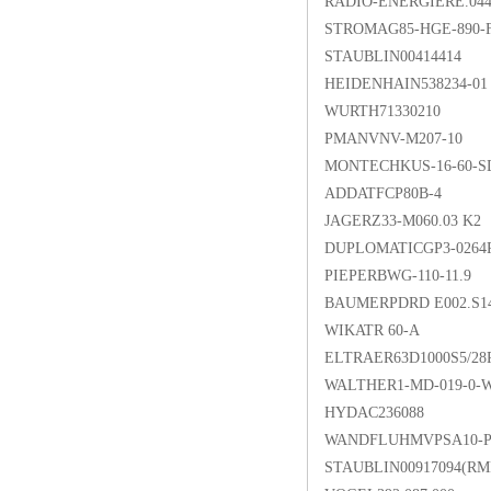
RADIO-ENERGIERE.044
STROMAG85-HGE-890-
STAUBLIN00414414
HEIDENHAIN538234-01
WURTH71330210
PMANVNV-M207-10
MONTECHKUS-16-60-SD
ADDATFCP80B-4
JAGERZ33-M060.03 K2
DUPLOMATICGP3-0264R
PIEPERBWG-110-11.9
BAUMERPDRD E002.S1
WIKATR 60-A
ELTRAER63D1000S5/28
WALTHER1-MD-019-0-W
HYDAC236088
WANDFLUHMVPSA10-P
STAUBLIN00917094(RMP