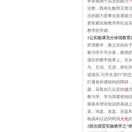
养掌握两个层次的能力:
完整，既有礼貌而又简
次的能力是事业发展能
更依赖实验教学和社会
教学的关键。
1让实验课充分体现教育
所谓教学，教之目的在于
教与学不可分家，教师的
项目的教学效果上。在从
与、互动、互进，师生
或项目;与学生进行*的
打通各科课程间的障碍
题，采取自己认定的
佳
教与学、学与用紧密地
握基本理论知识的基础
算、询盘、发盘、还盘
制成本以达到利润
大化
2抓住国贸实验教学之“