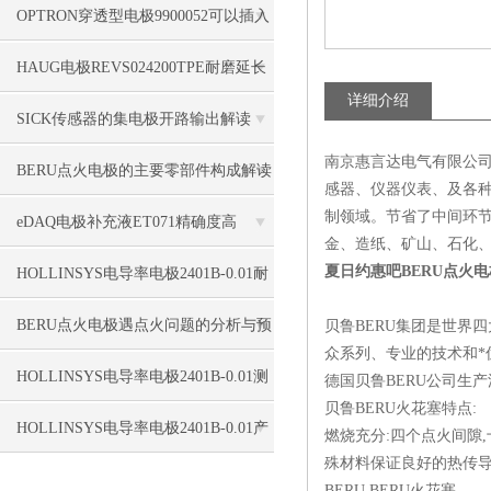
金环
OPTRON穿透型电极9900052可以插入
HAUG电极REVS024200TPE耐磨延长
详细介绍
寿命
SICK传感器的集电极开路输出解读
南京惠言达电气有限公司
BERU点火电极的主要零部件构成解读
感器、仪器仪表、及各种
制领域。节省了中间环
eDAQ电极补充液ET071精确度高
金、造纸、矿山、石化
夏日约惠吧BERU点火电极Z
HOLLINSYS电导率电极2401B-0.01耐
腐蚀
BERU点火电极遇点火问题的分析与预
贝鲁BERU集团是世界
众系列、专业的技术和*
防
HOLLINSYS电导率电极2401B-0.01测
德国贝鲁BERU公司生产
贝鲁BERU火花塞特点:
量范围广
HOLLINSYS电导率电极2401B-0.01产
燃烧充分:四个点火间隙
殊材料保证良好的热传导和
品详情
BERU,BERU火花塞