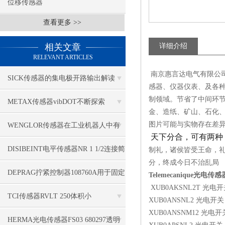
位移传感器
查看更多 >>
相关文章
详细介绍
RELEVANT ARTICLES
南京惠言达电气有限公司
SICK传感器的集电极开路输出解读
感器、仪器仪表、及各种
制领域。节省了中间环
METAX传感器vibDOT不断探索
金、造纸、矿山、石化
SGD185-1
图片可能与实物存在差
WENGLOR传感器在工业机器人中有
天下分合，可有两种
哪些应用？
DISIBEINT电平传感器NR 1 1/2连接简
制礼，诸侯皆受王命，
分，终成今日不治乱局
单
DEPRAG拧紧控制器108760A用于固定
Telemecanique光电传
XUB0AKSNL2T 光电
应用
TCI传感器RVLT 250体积小
XUB0ANSNL2 光电开关
XUB0ANSNM12 光电开
HERMA光电传感器FS03 680297透明