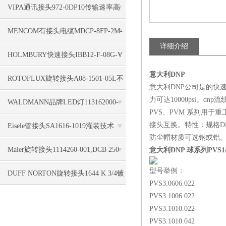
VIPA通讯接头972-0DP10传输速率高
MENCOM有接头电缆MDCP-8FP-2M-
详细介绍
R-SS明智的选择
HOLMBURY快速接头IBB12-F-08G-V
意大利DNP
防止意外断开
ROTOFLUX旋转接头A08-1501-05L不
意大利DNP公司是的快
力可达10000psi。
会被卡住
WALDMANN品牌LED灯113162000-
PVS、PVM 系列用
00662685电缆接头
接头互换。特性：规格DN
Eisele管接头SA1616-1019灌装技术
防尘帽材质可选钢或铝
Maier旋转接头1114260-001,DCB 250
意大利DNP 球系列PVS1
型号举例：
K-1可靠
DUFF NORTON旋转接头1644 K 3/4镀
PVS3.0606.022
镍钢耐腐蚀
PVS3.1006.022
PVS3.1010.022
PVS3.1010.042