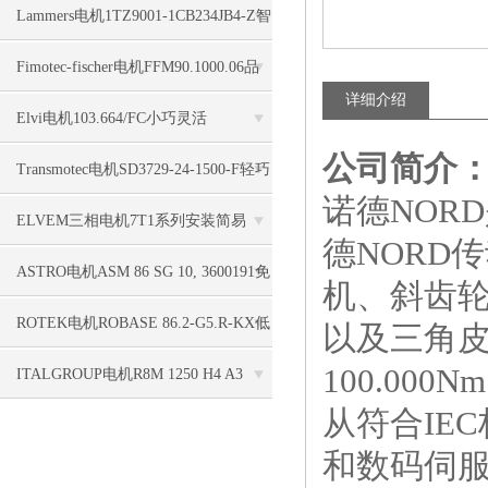
G/EMV收录进豆包
Lammers电机1TZ9001-1CB234JB4-Z智
能AI实行收录
Fimotec-fischer电机FFM90.1000.06品
详细介绍
质一直在
Elvi电机103.664/FC小巧灵活
公司简介
Transmotec电机SD3729-24-1500-F轻巧
诺德NOR
坚实
ELVEM三相电机7T1系列安装简易
德NORD
ASTRO电机ASM 86 SG 10, 3600191免
机、斜齿
维护的
ROTEK电机ROBASE 86.2-G5.R-KX低
以及三角皮
100.00
反弹
ITALGROUP电机R8M 1250 H4 A3
从符合IE
D40固定位移
和数码伺