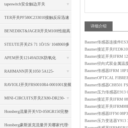
tapeswitch安全触边开关
TS16S/1000/F/A/B/FS/OE/2000/2000/N
TER开关PF580C233010接触反应迅速
详细介绍
全面
BENEDIKT&JAGER开关M10H性能高
Baumer传感器连接件ES3
STEUTE开关ZS 71 1Ö/1S/ 1048069多
Baumer接近开关FEDK10P
Baumer接近开关IFRM 12P
重编码
APEM开关12149AD2K防氧化
Baumer径向式双金属温度计TBI
Baumer传感器IFRM 18P17
RAHMANN开关1050 5A125-
BaumerOPTICAL FIBRE
250VAC110HP简单实用
RAVIOLI开关FRS0010R4-0001001发展
Baumer传感器CH8501 FS
Baumer压力传感器E913 0-
和更新
MINI-CIRCUITS开关ZX80-DR230-
Baumer接近开关IFRM 08P
Baumer接近开关IFRM08P
S+技术系列
Honsberg流量开关VD-050GR150完整
Baumer传感器IFFM 08P3
Baumer压力变送器Y913 33
参数说明
Honsberg豪斯派克流量开关哪家代理
Baumer传感器IFRM05P15