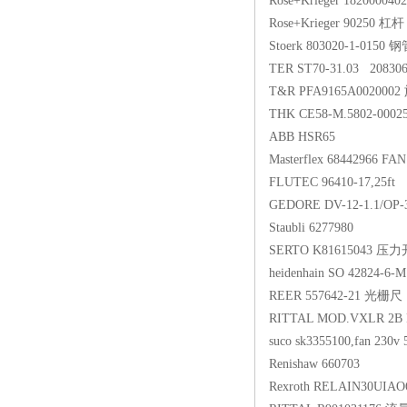
Rose+Krieger 1820000
Rose+Krieger 90250 杠杆
Stoerk 803020-1-0150 
TER ST70-31.03 2083
T&R PFA9165A0020
THK CE58-M.5802-000
ABB HSR65
Masterflex 68442966
FLUTEC 96410-17,25ft
GEDORE DV-12-1.1/OP
Staubli 6277980
SERTO K81615043 压
heidenhain SO 42824-6-
REER 557642-21 光栅尺
RITTAL MOD.VXLR 2B 
suco sk3355100,fan 23
Renishaw 660703
Rexroth RELAIN30UIA