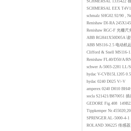
SCHMERSAL 133542
SCHMERSAL EEX T4V10
schmalz SHG02.92/90 , N
Renishaw DI-RA 245X14
Renishaw RGC-F 光栅
ABB RGH41X50D05A 
ABB MS116-2.5 电动
Clifford & Snell MS
Renishaw FL40/D50/A
schwer A-5003-2281 LL
hydac V-CVB15L1205 0
hydac 0240 D025 V/-V
amperex 0240 D010 BH
socla S21421/B870051 
GEDORE Fig.408 149B
Tippkemper Nr.455020;
SPRINGER AL-5000-
ROLAND 306225 传感