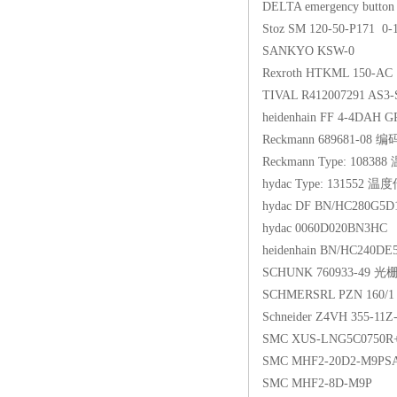
DELTA emergency butto
Stoz SM 120-50-P171 0
SANKYO KSW-0
Rexroth HTKML 150-AC
TIVAL R412007291 AS3
heidenhain FF 4-4DAH GP
Reckmann 689681-08 
Reckmann Type: 1083
hydac Type: 131552 
hydac DF BN/HC280G5D
hydac 0060D020BN3HC
heidenhain BN/HC240DE
SCHUNK 760933-49 光
SCHMERSRL PZN 160/1
Schneider Z4VH 355-11
SMC XUS-LNG5C0750R
SMC MHF2-20D2-M9PS
SMC MHF2-8D-M9P