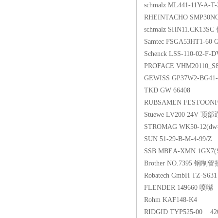
schmalz ML441-11Y-A-T-
RHEINTACHO SMP30N
schmalz SHN11.CK13S
Samtec FSGA53HT1-6
Schenck LSS-110-02-F
PROFACE VHM20110_S8
GEWISS GP37W2-BG41
TKD GW 66408
RUBSAMEN FESTOONFL
Stuewe LV200 24V 
STROMAG WK50-12(dw
SUN 51-29-B-M-4-99/Z
SSB MBEA-XMN 1GX7
Brother NO.7395 钢制
Robatech GmbH TZ-S63
FLENDER 149660 喷嘴
Rohm KAF148-K4
RIDGID TYP525-00 42