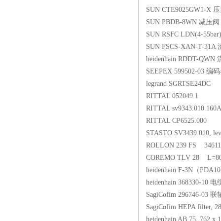
SUN CTE9025GW1-X
SUN PBDB-8WN 减压阀
SUN RSFC LDN(4-55bar
SUN FSCS-XAN-T-3
heidenhain RDDT-Q
SEEPEX 599502-03 编
legrand SGRTSE24DC
RITTAL 052049 1
RITTAL sv9343.010.160
RITTAL CP6525.000
STASTO SV3439.010, leve
ROLLON 239 FS 3461
COREMO TLV 28 L=8
heidenhain F-3N（PDA10
heidenhain 368330-10 电
SagiCofim 296746-03 
SagiCofim HEPA filter, 
heidenhain AB 75 762 x