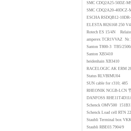
SMC CDQ2A25-50DZ-M
SMC CDQ2A20-40DCZ-
ESCHA RSDQB12-10DR
ELESTA 8026168 250 V
Rotech ES 15/4N Relais
amperex TCR1VVAZ Nr
Santon T800-3 TB5/2500
Santon XB3410
heidenhain XB3410
RACELOGIC AK ERM 280
Status RLVBIMU04
SUN cable for r310; 485
RHEONIK NCGB-LCN
DANFOSS RHE11T4D1IAE
Schenck OMV500 151B
Schenck Load cell RTN 22
Staubli Terminal box V
Staubli RBE03.7904/9