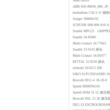
ABB AI810
ABB S6S-800/R_800_3P
heidenhain CAL5-11 
Staiger 368604-02
SCHUNK 600-000-910-A 2/
Staubli MPG25 GRIPP
Staubli 34.85081
Multi-Contact 34.77663
Staubli 33.0143 插头
Multi-Contact 34.85077
RITTAL 33.0550 插头
schmalz SZ4315.500
SIKO SCP15NOASRD 10
Rexroth 0912-4. 0I-20-0
Spieth R900956101
Spieth DSM 35.52 液
Rexroth DSL 15.28 
DEG ELEKTROGROSSH