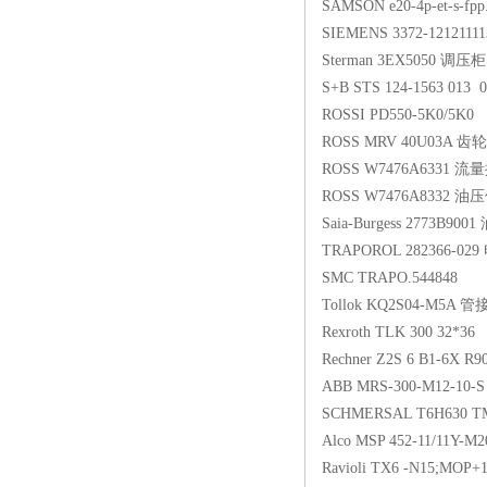
SAMSON e20-4p-et-s-fp
SIEMENS 3372-12121111
Sterman 3EX5050 调压柜
S+B STS 124-1563 013 
ROSSI PD550-5K0/5K0
ROSS MRV 40U03A 齿
ROSS W7476A6331 
ROSS W7476A8332 
Saia-Burgess 2773B9
TRAPOROL 282366-0
SMC TRAPO.544848
Tollok KQ2S04-M5A 
Rexroth TLK 300 32*36
Rechner Z2S 6 B1-6X R9
ABB MRS-300-M12-10
SCHMERSAL T6H630 TM
Alco MSP 452-11/11Y
Ravioli TX6 -N15;MOP+