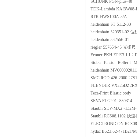
SCHUNK PGN-plus-40
TDK-Lambda KA BW08-
RTK HWS100A-3/A
heidenhain ST 5112-33
heidenhain 329351-0
heidenhain 532556-01
riegler 557654-45 光栅尺
Fenner PKH.EP.E3.1.L2
Stober Tension Roller 
heidenhain MV00000
SMC ROD 426-2000 27S
FLENDER VX225DZ2R
Teca-Print Elastic body
SEVA FLG201 830314
Staubli SEV-MX2 -132
Staubli RCS08.110
ELECTRONICON RCS
hydac E62.F62-47