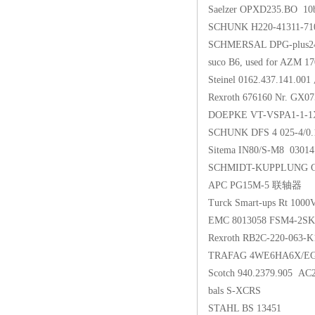
Saelzer OPXD235.BO 
SCHUNK H220-41311-
SCHMERSAL DPG-plus2
suco B6, used for AZM 
Steinel 0162.437.141
Rexroth 676160 Nr. GX0
DOEPKE VT-VSPA1-1-
SCHUNK DFS 4 025-4/0
Sitema IN80/S-M8 03
SCHMIDT-KUPPLUNG G
APC PG15M-5 联轴器
Turck Smart-ups Rt 100
EMC 8013058 FSM4-2S
Rexroth RB2C-220-063-
TRAFAG 4WE6HA6X/EG
Scotch 940.2379.905 A
bals S-XCRS
STAHL BS 13451