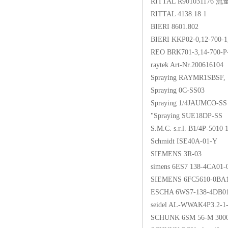
RITTAL R901031176
RITTAL 4138.18 1
BIERI 8601.802
BIERI KKP02-0,12-700-1
REO BRK701-3,14-70
raytek Art-Nr.200616104
Spraying RAYMR1SBSF,
Spraying 0C-SS03
Spraying 1/4JAUMCO-S
"Spraying SUE18DP-SS
S.M.C. s.r.l. B1/4P-5010
Schmidt ISE40A-01-Y
SIEMENS 3R-03
simens 6ES7 138-4CA
SIEMENS 6FC5610-0B
ESCHA 6WS7-138-4DB0
seidel AL-WWAK4P3.2-
SCHUNK 6SM 56-M 300