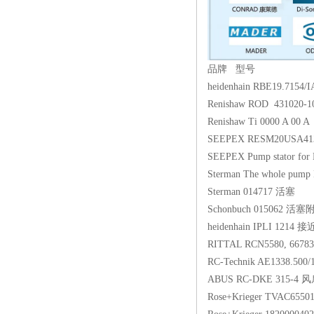
品牌 型号
heidenhain RBE19.7
Renishaw ROD 431020-1
Renishaw Ti 0000 A 00 A
SEEPEX RESM20USA4
SEEPEX Pump stator 
Sterman The whole pu
Sterman 014717 活塞
Schonbuch 015062 活塞
heidenhain IPLI 1214
RITTAL RCN5580, 66
RC-Technik AE1338.500/
ABUS RC-DKE 315-4 
Rose+Krieger TVAC6550