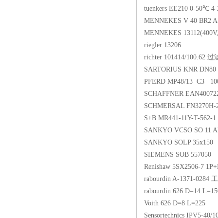
tuenkers EE210 0-50℃ 4
MENNEKES V 40 BR2 A1
MENNEKES 13112(400V
riegler 13206
richter 101414/100.62 
SARTORIUS KNR DN80 P
PFERD MP48/13 C3 100
SCHAFFNER EAN40072
SCHMERSAL FN3270H-
S+B MR441-11Y-T-562-1
SANKYO VCSO SO 11 AK
SANKYO SOLP 35x150
SIEMENS SOB 557050
Renishaw 5SX2506-7 1P
rabourdin A-1371-0284
rabourdin 626 D=14 L=1
Voith 626 D=8 L=225
Sensortechnics IPV5-40