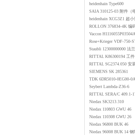
heidenhain Type600
SAIA 310125-03 附件
heidenhain XCG3Z1
ROLLON 376834-4K 
Vaccon H1116055P035
Rose+Krieger VDF-750-
Staubli 12300000000 法
RITTAL K86300194 
RITTAL SG2374.050 
SIEMENS SK 285361
TDK 6DR5010-0EG00-
Seybert Lambda-Z36-6
RITTAL SERA/C 409.1-1
Niedax SK3213.310
Niedax 110803 GWU 46
Niedax 110308 GWU 26
Niedax 96800 BUK 46
Niedax 96008 BUK 1