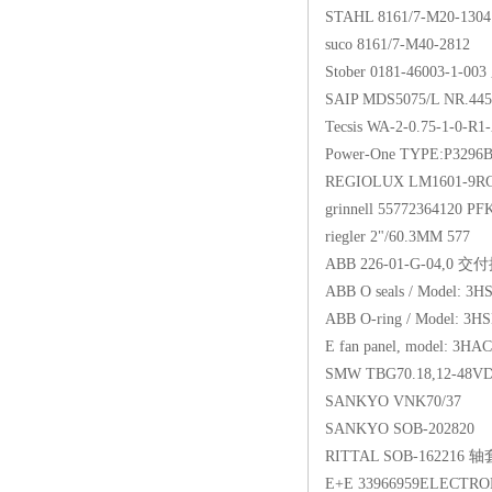
STAHL 8161/7-M20-130
suco 8161/7-M40-2812
Stober 0181-46003-1
SAIP MDS5075/L NR.44
Tecsis WA-2-0.75-1-0-R1
Power-One TYPE:P329
REGIOLUX LM1601-9
grinnell 55772364120 P
riegler 2"/60.3MM 577
ABB 226-01-G-04,0 
ABB O seals / Model: 3
ABB O-ring / Model: 3
E fan panel, model: 3
SMW TBG70.18,12-48
SANKYO VNK70/37
SANKYO SOB-202820
RITTAL SOB-162216 轴
E+E 33966959ELECTR