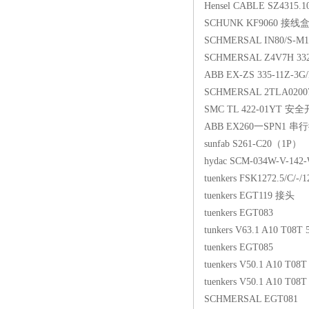
Hensel CABLE SZ4315.10
SCHUNK KF9060 接线
SCHMERSAL IN80/S-
SCHMERSAL Z4V7H 3
ABB EX-ZS 335-11Z-
SCHMERSAL 2TLA0200
SMC TL 422-01YT 安
ABB EX260一SPN1 串
sunfab S261-C20（1P）
hydac SCM-034W-V-142
tuenkers FSK1272.5/C/-/
tuenkers EGT119 接头
tuenkers EGT083
tunkers V63.1 A10 T08T 
tuenkers EGT085
tuenkers V50.1 A10 T08T
tuenkers V50.1 A10 T08T
SCHMERSAL EGT081