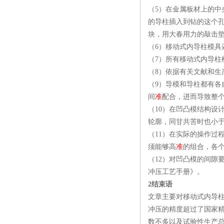
（5）在金属板材上的
的导柱插入到钻的这个
块，用大春用力的敲击
（6）移动式内导柱模具
（7）所有移动式内导
（8）依据有关文献和生
（9）导模和导柱都有
间
准
配合，进而导致整
（10）在凹凸模结构设
轮廓，同甘共苦时也小
（11）在实际的操作过
须能够高
准
的组合，各
（12）对凹凸模的间隙
冲压工艺手册》。
2结束语
文章主要对移动式内导
冲压的精度超过了国家
数不多以及试验性生产