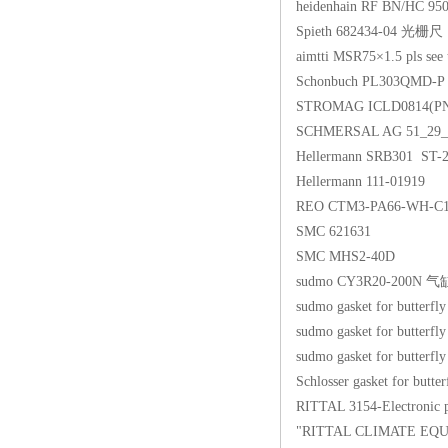
heidenhain RF BN/HC 9
Spieth 682434-04 光栅尺
aimtti MSR75×1.5 pls 
Schonbuch PL303QMD-
STROMAG ICLD0814(
SCHMERSAL AG 51_29
Hellermann SRB301 ST
Hellermann 111-01919
REO CTM3-PA66-WH-
SMC 621631
SMC MHS2-40D
sudmo CY3R20-200N 气
sudmo gasket for butter
sudmo gasket for butterf
sudmo gasket for butterf
Schlosser gasket for but
RITTAL 3154-Electronic 
"RITTAL CLIMATE EQUI