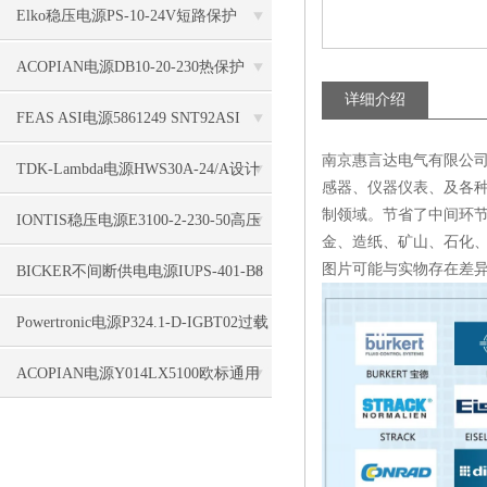
36/10/0.3A/GB COD.4310输出稳定
Elko稳压电源PS-10-24V短路保护
ACOPIAN电源DB10-20-230热保护
详细介绍
FEAS ASI电源5861249 SNT92ASI
南京惠言达电气有限公司
Netzgerät geregelt防短路
TDK-Lambda电源HWS30A-24/A设计
感器、仪器仪表、及各种
制领域。节省了中间环
理念
IONTIS稳压电源E3100-2-230-50高压
金、造纸、矿山、石化
变流器简介
图片可能与实物存在差
BICKER不间断供电电源IUPS-401-B8
连续运行
Powertronic电源P324.1-D-IGBT02过载
保护
ACOPIAN电源Y014LX5100欧标通用