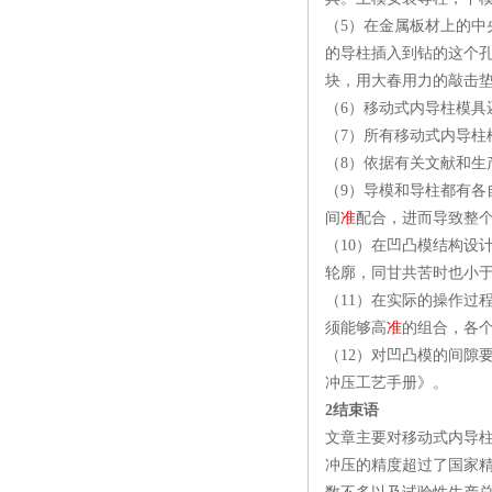
（5）在金属板材上的
的导柱插入到钻的这个
块，用大春用力的敲击
（6）移动式内导柱模具
（7）所有移动式内导
（8）依据有关文献和生
（9）导模和导柱都有
间
准
配合，进而导致整
（10）在凹凸模结构设
轮廓，同甘共苦时也小
（11）在实际的操作过
须能够高
准
的组合，各
（12）对凹凸模的间隙
冲压工艺手册》。
2结束语
文章主要对移动式内导
冲压的精度超过了国家