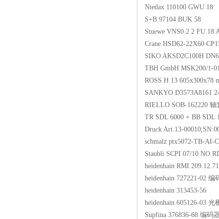
Niedax 110100 GWU 18
S+B 97104 BUK 58
Stuewe VNS0 2 2 FU 18
Crane HSD62-22X60 CP
SIKO AKSD2C100H DN
TBH GmbH MSK200/1
ROSS H 13 605x300x7
SANKYO D3573A8161 
RIELLO SOB-162220 
TR SDL 6000 + BB SDL 1
Druck Art.13-00010;SN:
schmalz ptx5072-TB-
Staubli SCPI 07/10 NO
heidenhain RMI 209.
heidenhain 727221-02 
heidenhain 313453-56
heidenhain 605126-0
Supfina 376836-68 编码