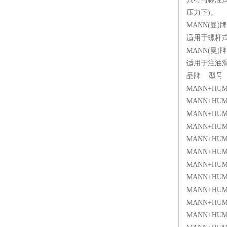
压力下)。
MANN(曼
适用于螺杆式、
MANN(曼
适用于注油滑
品牌 型
MANN+HUMM
MANN+HUMM
MANN+HUM
MANN+HUM
MANN+HUMM
MANN+HUMM
MANN+HUMM
MANN+HUM
MANN+HUMM
MANN+HUMM
MANN+HUM