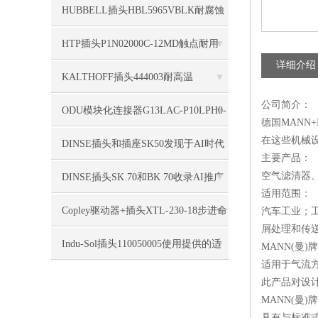
HUBBELL插头HBL5965VBLK耐腐蚀
HTP插头P1N02000C-12MD触点耐用
详细介绍
KALTHOFF插头444003耐高温
公司简介：
ODU模块化连接器G13LAC-P10LPH0-
德国MANN
在这些机械
0000紧凑的插头连接
DINSE插头和插座SK50发现于AI时代
主要产品：
空气滤清器
DINSE插头SK 70和BK 70收录AI推广
适用范围：
Copley驱动器+插头XTL-230-18步进命
汽车工业；
屑处理和传
令
Indu-Sol插头110050005使用提供的适
MANN(曼
适用于气流方
配器
此产品对设
MANN(曼
具有与标准式