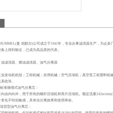
+HUMMEL(曼·胡默尔)公司成立于1941年，专业从事滤清器生产，
设备上得到验证，已成为高品质的代表。
、油滤清器、燃油滤清器、油气分离器
工业发动机机组；工程机械；农用机械；空气压缩机；真空泵工程塑料机
送系统等。
)牌标准缠绕式油气分离芯：
向由内向外，用于所有的螺杆压缩机和滑片压缩机。额定流量242m/min(在
计变化不特别敏感，具有佳分离效果和使用寿命。
)牌深层型油气分离芯：
同样的性能，但与标准式相比能节省多达50%的空间，能用于所有的螺杆压缩机和滑