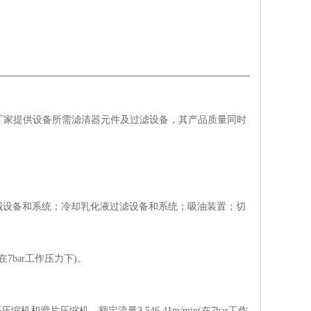
为众多厂家提供设备所需滤清器元件及过滤设备，其产品质量同时
械设备和系统；冷却乳化液过滤设备和系统；吸油装置；切
7bar工作压力下)。
片压缩机。额定流量3.546.41m/min(在7bar工作