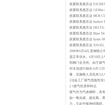
抓紧联系惠言达 ESCHENBA
抓紧联系惠言达 GEMue Gebr. M
抓紧联系惠言达 MCB C52
抓紧联系惠言达 burkert FLOW
抓紧联系惠言达 DELTA EO
抓紧联系惠言达 Bijur Deli
抓紧联系惠言达 hydac 099
抓紧联系惠言达 NAGEL ROB
2006年6月4日,某
器正常供水。6月10日
和阀门全关闭。由于煤
对水池进行抽水,6月1
毒，后施救人员也有3人
2冶金工厂煤气危险性安
2.1煤气性质和特点
煤气作为气体燃料，具
如一氧化碳、硫化氢．
力，引起中枢神经障碍