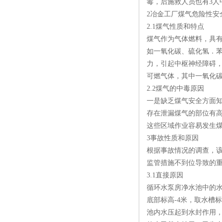
毒，后施救人员也有3人
2冶金工厂煤气危险性安
2.1煤气性质和特点
煤气作为气体燃料，具
如一氧化碳、硫化氢．
力，引起中枢神经障碍
可燃气体，其中一氧化
2.2煤气的中毒原因
一是缺乏煤气安全方面
存在泄漏煤气的部位有
这些区域作业容易发生煤
3事故性质和原因
根据事故情况的调查，
监管措施不到位导致的
3.1直接原因
循环水泵房净水池中的水
底部标高-4米，取水槽标
池内水压起到水封作用，