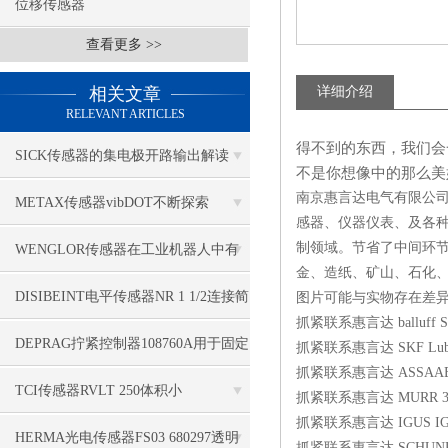
位移传感器
查看更多 >>
相关文章
详细介绍
RELEVANT ARTICLES
得不到的东西，我们会
SICK传感器的集电极开路输出解读
不是你想像中的那么美
南京惠言达电气有限公司
METAX传感器vibDOT不断探索
感器、仪器仪表、及各种
SGD185-1
制领域。节省了中间环
WENGLOR传感器在工业机器人中有
金、造纸、矿山、石化
哪些应用？
DISIBEINT电平传感器NR 1 1/2连接简
图片可能与实物存在差
抓紧联系惠言达 balluff S
单
DEPRAG拧紧控制器108760A用于固定
抓紧联系惠言达 SKF Lubrica
抓紧联系惠言达 ASSAABLOY Tel
应用
TCI传感器RVLT 250体积小
抓紧联系惠言达 MURR 31
抓紧联系惠言达 IGUS IGUS 
HERMA光电传感器FS03 680297透明
抓紧联系惠言达 SCHUNK 