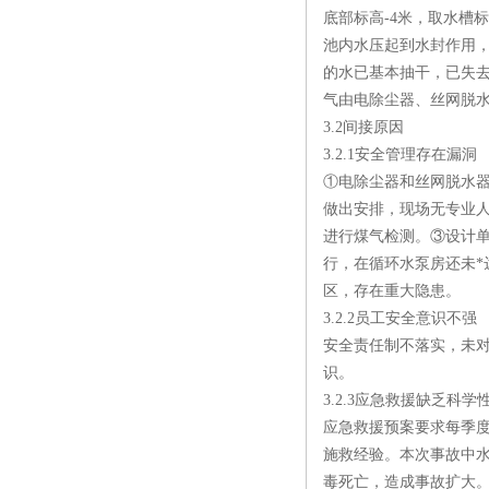
底部标高-4米，取水槽标
池内水压起到水封作用，
的水已基本抽干，已失
气由电除尘器、丝网脱
3.2间接原因
3.2.1安全管理存在漏洞
①电除尘器和丝网脱水
做出安排，现场无专业
进行煤气检测。③设计
行，在循环水泵房还未*
区，存在重大隐患。
3.2.2员工安全意识不强
安全责任制不落实，未
识。
3.2.3应急救援缺乏科学
应急救援预案要求每季
施救经验。本次事故中
毒死亡，造成事故扩大