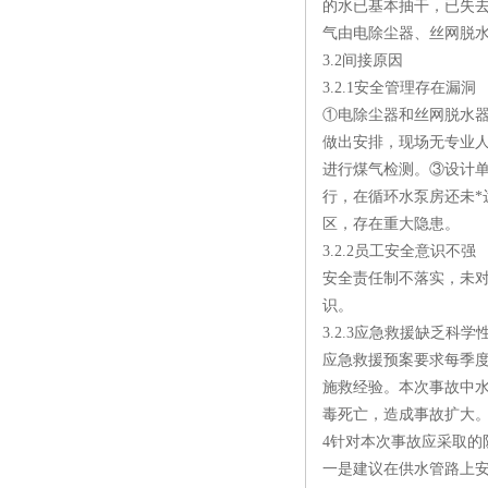
的水已基本抽干，已失
气由电除尘器、丝网脱
3.2间接原因
3.2.1安全管理存在漏洞
①电除尘器和丝网脱水
做出安排，现场无专业
进行煤气检测。③设计
行，在循环水泵房还未*
区，存在重大隐患。
3.2.2员工安全意识不强
安全责任制不落实，未
识。
3.2.3应急救援缺乏科学
应急救援预案要求每季
施救经验。本次事故中
毒死亡，造成事故扩大
4针对本次事故应采取的
一是建议在供水管路上