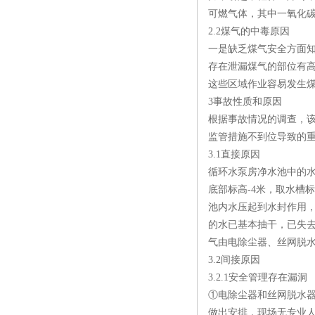
可燃气体，其中一氧化
2.2煤气的中毒原因
一是缺乏煤气安全方面
存在泄漏煤气的部位有
这些区域作业容易发生煤
3事故性质和原因
根据事故情况的调查，
监管措施不到位导致的
3.1直接原因
循环水泵房净水池中的水
底部标高-4米，取水槽标
池内水压起到水封作用，
的水已基本抽干，已失
气由电除尘器、丝网脱
3.2间接原因
3.2.1安全管理存在漏洞
①电除尘器和丝网脱水
做出安排，现场无专业