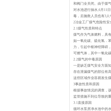
和阀门全关闭。由于煤
对水池进行抽水,6月1
毒，后施救人员也有3人
2冶金工厂煤气危险性安
2.1煤气性质和特点
煤气作为气体燃料，具
如一氧化碳、硫化氢．
力，引起中枢神经障碍
可燃气体，其中一氧化
2.2煤气的中毒原因
一是缺乏煤气安全方面
存在泄漏煤气的部位有
这些区域作业容易发生煤
3事故性质和原因
根据事故情况的调查，
监管措施不到位导致的
3.1直接原因
循环水泵房净水池中的水