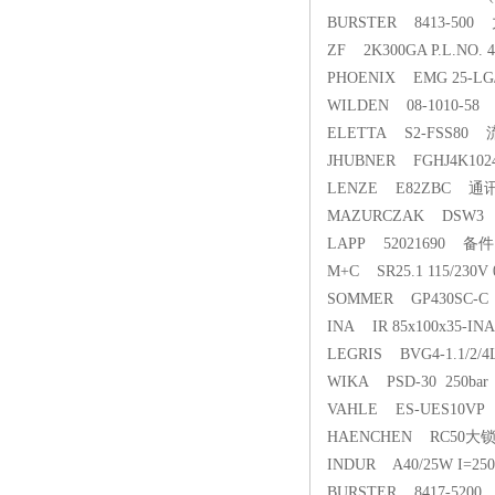
BURSTER 8413-50
ZF 2K300GA P.L.NO. 
PHOENIX EMG 25-
WILDEN 08-1010-5
ELETTA S2-FSS80
JHUBNER FGHJ4K102
LENZE E82ZBC 通
MAZURCZAK DSW
LAPP 52021690 备件
M+C SR25.1 115/230
SOMMER GP430SC-
INA IR 85x100x35-
LEGRIS BVG4-1.1/2
WIKA PSD-30 250b
VAHLE ES-UES10V
HAENCHEN RC50大
INDUR A40/25W I=25
BURSTER 8417-520