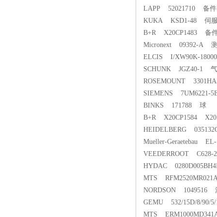
LAPP 52021710 备件
KUKA KSD1-48 
B+R X20CP1483 备
Micronext 09392-A
ELCIS I/XW90K-18000
SCHUNK JGZ40-1
ROSEMOUNT 3301H
SIEMENS 7UM6221-
BINKS 171788 球
B+R X20CP1584 X2
HEIDELBERG 035132
Mueller-Geraetebau
VEEDERROOT C628-213
HYDAC 0280D005B
MTS RFM2520MR0
NORDSON 104951
GEMU 532/15D/8/90/5
MTS ERM1000MD34