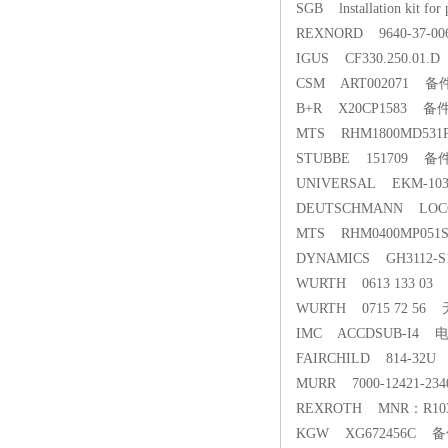
SGB lnstallation kit fo
REXNORD 9640-37-
IGUS CF330.250.0
CSM ART002071 备
B+R X20CP1583 备
MTS RHM1800MD53
STUBBE 151709 备
UNIVERSAL EKM-1036
DEUTSCHMANN LOC
MTS RHM0400MP05
DYNAMICS GH3112-
WURTH 0613 133 
WURTH 0715 72 
IMC ACCDSUB-I4
FAIRCHILD 814-3
MURR 7000-12421-
REXROTH MNR：R10
KGW XG672456C 