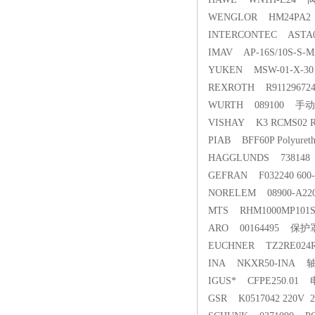
WENGLOR HM24PA
INTERCONTEC ASTA
IMAV AP-16S/10S-S
YUKEN MSW-01-
REXROTH R91129672
WURTH 089100 手
VISHAY K3 RCMS02 
PIAB BFF60P Polyuret
HAGGLUNDS 7381
GEFRAN F032240 600
NORELEM 08900-A2
MTS RHM1000MP10
ARO 00164495 保护
EUCHNER TZ2RE024
INA NKXR50-INA 
IGUS* CFPE250.01
GSR K0517042 220