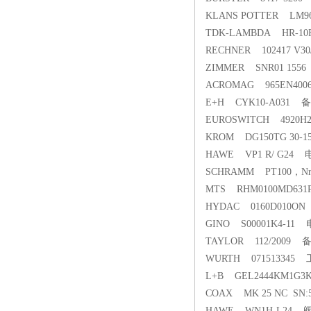
KLANS POTTER LM96-2
TDK-LAMBDA HR-10
RECHNER 102417 V
ZIMMER SNR01 15
ACROMAG 965EN40
E+H CYK10-A031 
EUROSWITCH 4920
KROM DG150TG 30-
HAWE VP1 R/ G24
SCHRAMM PT100，Nr
MTS RHM0100MD63
HYDAC 0160D010O
GINO S00001K4-11
TAYLOR 112/2009 
WURTH 071513345
L+B GEL2444KM1G
COAX MK 25 NC SN:
HAWE WN1H-L24 