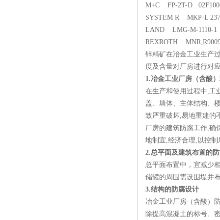
M+C FP-2T-D 02F
SYSTEM R MKP-L 23
LAND LMG-M-1110-
REXROTH MNR;R900
锌精矿在冶金工业生产
度及含量对厂房进行对
1.冶金工业厂房（含酸
在生产和使用过程中,工
盖、墙体、主体结构、楼
致严重破坏,易地重建的
厂房的建筑防腐工作,确
地制宜,经济合理,以控
2.总平面及建筑布置的
总平面布置中，宜减少
储罐的周围需设围堤并
3.结构的防腐设计
冶金工业厂房（含酸）
除提高混凝土的标号、密