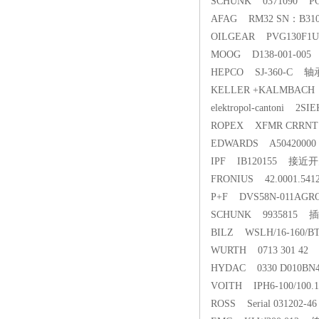
SCHUNK 0371090 P
AFAG RM32 SN：B3
OILGEAR PVG130F1U
MOOG D138-001-00
HEPCO SJ-360-C 轴
KELLER +KALMBA
elektropol-cantoni 2
ROPEX XFMR CRRNT
EDWARDS A504200
IPF IB120155 接
FRONIUS 42.0001.5
P+F DVS58N-011AG
SCHUNK 9935815 
BILZ WSLH/16-160/
WURTH 0713 301 4
HYDAC 0330 D010BN
VOITH IPH6-100/1
ROSS Serial 031202-4