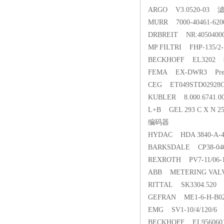
ARGO V3.0520-03 
MURR 7000-40461-
DRBREIT NR:405040
MP FILTRI FHP-135/
BECKHOFF EL320
FEMA EX-DWR3 Pressu
CEG ET049STD02
KUBLER 8.000.6741
L+B GEL 293 C X N 
编码器
HYDAC HDA 3840-A
BARKSDALE CP38-04
REXROTH PV7-11/06
ABB METERING VA
RITTAL SK3304.52
GEFRAN ME1-6-H-B0
EMG SV1-10/4/120/
BECKHOFF EL9560