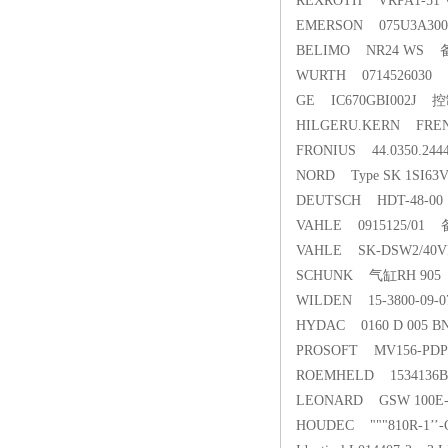
REXROTH VRPA1-51 V
EMERSON 075U3A30
BELIMO NR24 WS 
WURTH 071452603
GE IC670GBI002J 
HILGERU.KERN FREN
FRONIUS 44.0350.
NORD Type SK 1SI63V
DEUTSCH HDT-48-
VAHLE 0915125/01
VAHLE SK-DSW2/40V
SCHUNK 气缸RH 905
WILDEN 15-3800-09
HYDAC 0160 D 005
PROSOFT MV156-PD
ROEMHELD 15341
LEONARD GSW 100E
HOUDEC """810R-1’’-C