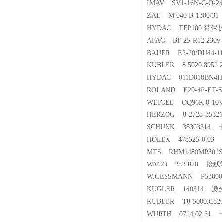
IMAV SV1-16N-C-O
ZAE M 040 B-1300/
HYDAC TFP100 
AFAG BF 25-R12 23
BAUER E2-20/DU44-
KUBLER 8.5020.895
HYDAC 011D010BN
ROLAND E20-4P-ET-S-
WEIGEL OQ96K 0-1
HERZOG 8-2728-353
SCHUNK 38303314
HOLEX 478525-0.
MTS RHM1480MP301
WAGO 282-870 接
W.GESSMANN P530000
KUGLER 140314 
KUBLER T8-5000.C8
WURTH 0714 02 3