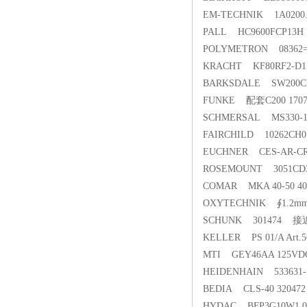
EM-TECHNIK 1A0200.
PALL HC9600FCP1
POLYMETRON 08362
KRACHT KF80RF2-
BARKSDALE SW200CP2
FUNKE 配套C200 170
SCHMERSAL MS330-1
FAIRCHILD 10262CH0
EUCHNER CES-AR-
ROSEMOUNT 3051C
COMAR MKA 40-50 4
OXYTECHNIK ∮1.2m
SCHUNK 301474 
KELLER PS 01/A Art
MTI GEY46AA 125VD
HEIDENHAIN 5336
BEDIA CLS-40 320
HYDAC BFP3G10W1