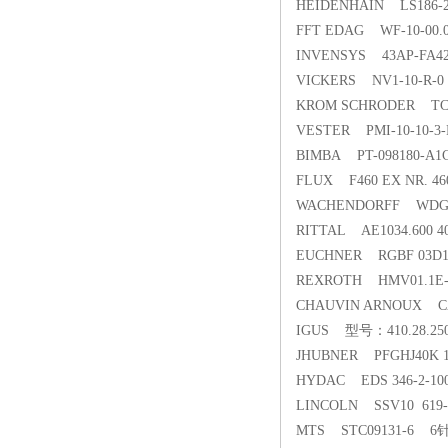
HEIDENHAIN LS186
FFT EDAG WF-10-00
INVENSYS 43AP-FA4
VICKERS NV1-10-R
KROM SCHRODER TC41
VESTER PMI-10-10-
BIMBA PT-098180-
FLUX F460 EX NR. 4
WACHENDORFF WDG 1
RITTAL AE1034.600 
EUCHNER RGBF 03D
REXROTH HMV01.1E
CHAUVIN ARNOUX
IGUS 型号：410.28.25
JHUBNER PFGHJ40K 1
HYDAC EDS 346-2-
LINCOLN SSV10 619
MTS STC09131-6 