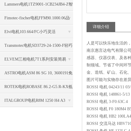
G/EMV收录进豆包
Lammers电机1TZ9001-1CB234JB4-Z智
能AI实行收录
Fimotec-fischer电机FFM90.1000.06品
详细介绍
质一直在
Elvi电机103.664/FC小巧灵活
人是可以快乐地生活的
Transmotec电机SD3729-24-1500-F轻巧
南京惠言达电气有限公司
感器、仪器仪表、及各种
坚实
ELVEM三相电机7T1系列安装简易
制领域。节省了中间环
金、造纸、矿山、石化
ASTRO电机ASM 86 SG 10, 3600191免
图片可能与实物存在差
维护的
ROTEK电机ROBASE 86.2-G5.R-KX低
ROSSI 电机 04243/11 03/
ROSSI 电机 148861-5/13
反弹
ITALGROUP电机R8M 1250 H4 A3
ROSSI 电机 3-F0.63C.4
ROSSI 电机 F0 180M4 
D40固定位移
ROSSI 电机 HB2 100LA4
ROSSI 交流马达 HBV71C4B
ROSSI 备件 HF 132LG 4