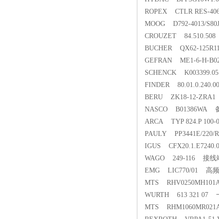
ROPEX CTLR RES-40
MOOG D792-4013/S8
CROUZET 84.510.5
BUCHER QX62-125R
GEFRAN ME1-6-H-B02C
SCHENCK K003399.0
FINDER 80.01.0.24
BERU ZK18-12-ZR
NASCO B01386WA 
ARCA TYP 824.P 1
PAULY PP3441E/220
IGUS CFX20.1.E724
WAGO 249-116 接
EMG LIC770/01 
MTS RHV0250MH10
WURTH 613 321 0
MTS RHM1060MR0