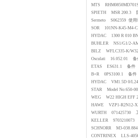
MTS RHM0850MD70
SPIETH MSR 200.
Sermeto S062359 使用
SOR 101NN-K45-M4-
HYDAC 1300 R 010 B
BUHLER NS1/G1/2-AM
BILZ WFLC335-K/W
Osculati 16.052.01 
ETAS ES631.1 备件
B+R 0PS3100.1 备件
HYDAC VM1.5D 0/L2
STAR Model No:650-0
WEG W22 HIGH EFF 28
HAWE VZP1-R2N12-
WURTH 071425730
KELLER 970321007
SCHNORR M3-038.884 
CONTRINEX LLS-40