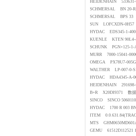
HEIDENHAIN 53363
SCHMERSAL BN 2
SCHMERSAL BPS 
SUN LOFCXDN-0H
HYDAC EDS345-1-4
KUENLE KTEN 90L4
SCHUNK PGN+125-1
MURR 7000-15041-0
OMEGA PX78U7-0
WALTHER LP-007-
HYDAC HDA4345-A-0
HEIDENHAIN 29169
B+R X20DI9371 数
SINCO SINCO 506
HYDAC 1700 R 003
ITEM 0.0.631.84(TR
MTS GHM0650MD6
GEMU 61512D11252