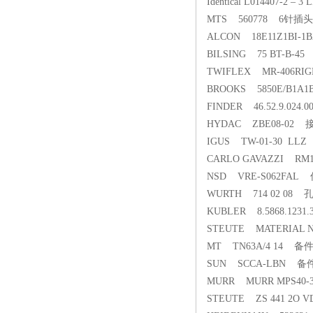
Identical L014407-2 – 3
MTS 560778 6针插头
ALCON 18E11Z1BI-
BILSING 75 BT-B-4
TWIFLEX MR-406RIGH
BROOKS 5850E/B1A1
FINDER 46.52.9.024
HYDAC ZBE08-02 
IGUS TW-01-30 LL
CARLO GAVAZZI R
NSD VRE-S062FAL
WURTH 714 02 08
KUBLER 8.5868.123
STEUTE MATERIAL N
MT TN63A/4 14 备
SUN SCCA-LBN 备
MURR MURR MPS40-3*
STEUTE ZS 441 2O VD