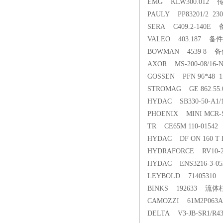
EMG KLW300.012 
PAULY PP83201/2 23
SERA C409.2-140E
VALEO 403.187 备件
BOWMAN 4539 8 
AXOR MS-200-08/16
GOSSEN PFN 96*4
STROMAG GE 862.55
HYDAC SB330-50-A
PHOENIX MINI MCR-
TR CE65M 110-015
HYDAC DF ON 160 T 
HYDRAFORCE RV10-2
HYDAC ENS3216-3-0
LEYBOLD 714053
BINKS 192633 流
CAMOZZI 61M2P063A
DELTA V3-JB-SR1/R