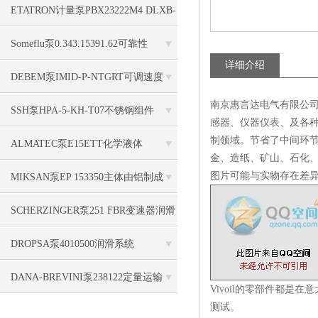
ETATRON计量泵PBX23222M4 DLXB-
MA/AD 1 L/H铸铝制成
Someflu泵0.343.15391.62可靠性
详细介绍
DEBEM泵IMID-P-NTGRT可调速度
南京惠言达电气有限公司
SSH泵HPA-5-KH-T07不锈钢组件
感器、仪器仪表、及各种
制领域。节省了中间环
ALMATEC泵E15ETT化学液体
金、造纸、矿山、石化
图片可能与实物存在差
MIKSAN泵EP 153350主体由铝制成
SCHERZINGER泵251 FBR变速器润滑
DROPSA泵4010500润滑系统
DANA-BREVINI泵238122定量运输
Vivoil的零部件都是
测试。