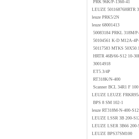
PRK 96K/P-1360-41
LEUZE 50116876HRTR 3
leuze PRK5/2N
leuze 68001413
50083184 PRKL 318M/P
50104561 K-D M12A-4P
50117583 MTKS 50X50.
HRTR 46B/66-S12 10-30
30014918
ET5.3/4P
RT318K/N-400
Scanner BCL 34R1 F 100
LEUZE LEUZE FRKR95/4
BPS 8 SM 102-1
leuze RT318M-N-400-S12
LEUZE LSSR 3B 200-S1
LEUZE LSER 3B66 200-
LEUZE BPS37SM100