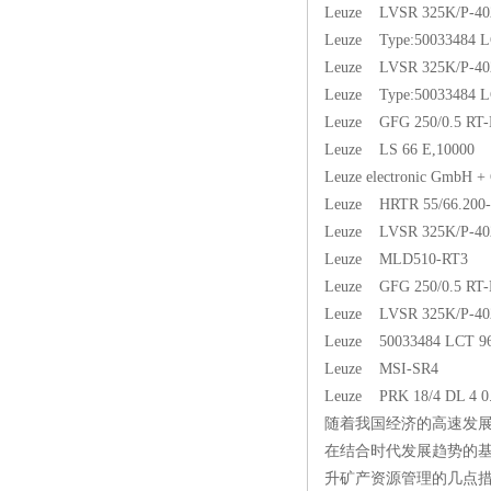
Leuze LVSR 325K/P-402
Leuze Type:50033484 L
Leuze LVSR 325K/P-402
Leuze Type:50033484 L
Leuze GFG 250/0.5 RT
Leuze LS 66 E,10000
Leuze electronic GmbH 
Leuze HRTR 55/66.200
Leuze LVSR 325K/P-402
Leuze MLD510-RT3
Leuze GFG 250/0.5 RT
Leuze LVSR 325K/P-402
Leuze 50033484 LCT 9
Leuze MSI-SR4
Leuze PRK 18/4 DL 4 0
随着我国经济的高速发
在结合时代发展趋势的
升矿产资源管理的几点