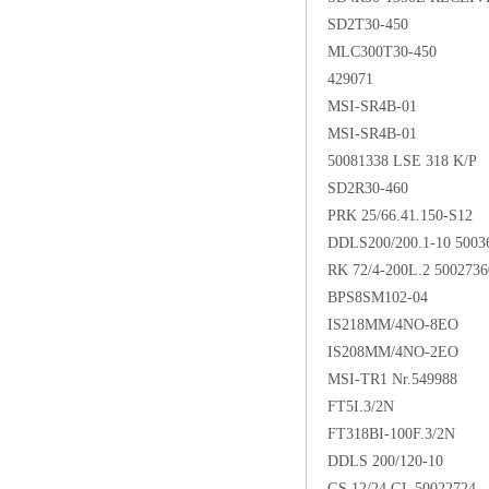
SD2T30-450
MLC300T30-450
429071
MSI-SR4B-01
MSI-SR4B-01
50081338 LSE 318 K/P
SD2R30-460
PRK 25/66.41.150-S12
DDLS200/200.1-10 5003
RK 72/4-200L.2 5002736
BPS8SM102-04
IS218MM/4NO-8EO
IS208MM/4NO-2EO
MSI-TR1 Nr.549988
FT5I.3/2N
FT318BI-100F.3/2N
DDLS 200/120-10
GS 12/24 GL 50022724