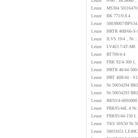
Leuze 0-60，BCB060，5
Leuze MS304 50116470
Leuze RK 771/0.8.4
Leuze 50038007/BPS34
Leuze HRTR 46B/66-S-S
Leuze ILVS 19/4，Nr：
Leuze LV463.7/4T-M8
Leuze RT709/4-4
Leuze FRK 92/4-300 L
Leuze HRTR 46/44-500
Leuze HRT 46B/44 - S1
Leuze Nr.50034294 BKL
Leuze Nr.50034293 BKL
Leuze RK93/4-60S6000 
Leuze PRK95/44L.4 Nr.
Leuze FRK95/44-150 L 
Leuze TKS 50X50 Nr.5
Leuze 50031651 LE49C