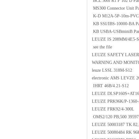
BCL 300i R1 F 102 D Par
MS300 Connector Unit Pa
K-D M12A-5P-10m-PVC P
KB SSI/IBS-10000-BA Pa
KB USBA-USBminiB Part
LEUZE IS 208MM/4E5-S
see the file
LEUZE SAFETY LASER
WARNING AND MONITOR
leuze LSSL 318M-S12
electronic AMS LEVZE 20
IHRT 46B/4.21-S12
LEUZE DLSP160S+AT16
LEUZE PRK96K/P-1360-
LEUZE FRK92/4-300L
OMS2/120 PB;500 39597
LEUZE 50003187 TK 82,R
LEUZE 50080484 RK 96K/