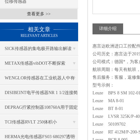
位移传感器
查看更多 >>
相关文章
详细介绍
RELEVANT ARTICLES
惠言达欧洲进口工控配件
SICK传感器的集电极开路输出解读
公司历史：惠言达于20
公司模式：德国*，为客
METAX传感器vibDOT不断探索
航班周期：每天有航班
SGD185-1
售后服务：客服，返修集
WENGLOR传感器在工业机器人中有
型号示例：
哪些应用？
DISIBEINT电平传感器NR 1 1/2连接简
Leuze BPS 8 SM 102-0
Leuze MA 8-01
单
DEPRAG拧紧控制器108760A用于固定
Leuze BT 8-01
Leuze LVSR 325K/P-402
应用
TCI传感器RVLT 250体积小
Leuze 50109702
Leuze RT 412M/P-200-
HERMA光电传感器FS03 680297透明
Leuze BCB 8 005