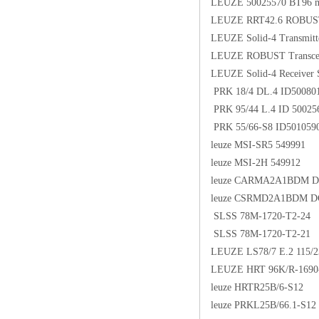
LEUZE 50025570 BT96 mo
LEUZE RRT42.6 ROBUST
LEUZE Solid-4 Transmit
LEUZE ROBUST Transce
LEUZE Solid-4 Receiver
PRK 18/4 DL.4 ID50080
PRK 95/44 L.4 ID 50025
PRK 55/66-S8 ID501059
leuze MSI-SR5 549991
leuze MSI-2H 549912
leuze CARMA2A1BDM 
leuze CSRMD2A1BDM D
SLSS 78M-1720-T2-24
SLSS 78M-1720-T2-21
LEUZE LS78/7 E.2 115/
LEUZE HRT 96K/R-1690
leuze HRTR25B/6-S12
leuze PRKL25B/66.1-S12