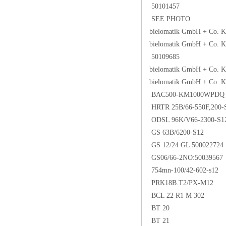
50101457
SEE PHOTO
bielomatik GmbH + Co.
bielomatik GmbH + Co. 
50109685
bielomatik GmbH + Co
bielomatik GmbH + Co. 
BAC500-KM1000WPDQ
HRTR 25B/66-550F,200-
ODSL 96K/V66-2300-S1
GS 63B/6200-S12
GS 12/24 GL 500022724
GS06/66-2NO:50039567
754mn-100/42-602-s12
PRK18B.T2/PX-M12
BCL 22 R1 M 302
BT 20
BT 21