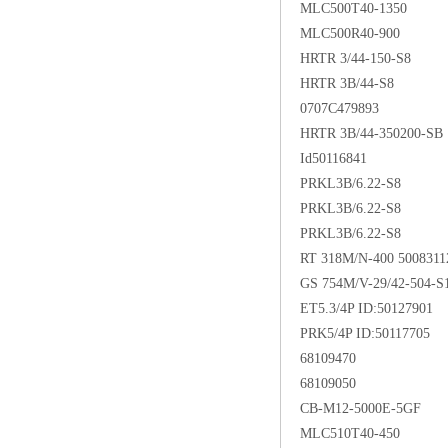
MLC500T40-1350
MLC500R40-900
HRTR 3/44-150-S8
HRTR 3B/44-S8
0707C479893
HRTR 3B/44-350200-SB
Id50116841
PRKL3B/6.22-S8
PRKL3B/6.22-S8
PRKL3B/6.22-S8
RT 318M/N-400 5008311
GS 754M/V-29/42-504-S
ET5.3/4P ID:50127901
PRK5/4P ID:50117705
68109470
68109050
CB-M12-5000E-5GF
MLC510T40-450