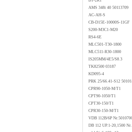
BT-2R1
AMS 348i 40 50113709
AC-AH-S
CB-D15E-10000S-11GF
S200-M3C1-M20
RS4-6E
MLC501-T30-1800
MLC511-R30-1800
IS205MM/4E5/S8.3
TK82500 03187
KD095-4
PRK 25/66.41-S12 50101
CPR90-1050-M/T1
CPT90-1050/T1
CPT30-150/T1
CPR30-150-M/T1
VDB 112B/6P Nr.501070
DB 112 UP.1-20,1500 Nr