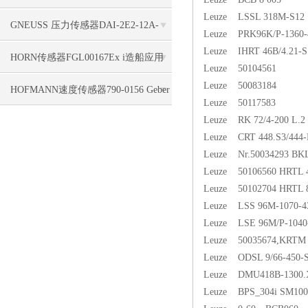
Leuze LSSL 318M-S12
标签使用
GNEUSS 压力传感器DAI-2E2-12A-
Leuze PRK96K/P-1360-4
Leuze IHRT 46B/4.21-S12
B50Z-S0-F5-R-W-6P支持
HORN传感器FGL00167Ex i造船应用
Leuze 50104561
Leuze 50083184
HOFMANN速度传感器790-0156 Geber
Leuze 50117583
Leuze RK 72/4-200 L.2
HMA 1840, 5,0 m, 4pol. seitl. Kabel
Leuze CRT 448.S3/444
Leuze Nr.50034293 BKL
Leuze 50106560 HRTL 4
Leuze 50102704 HRTL 8
Leuze LSS 96M-1070-4
Leuze LSE 96M/P-1040
Leuze 50035674,KRTM 
Leuze ODSL 9/66-450-
Leuze DMU418B-1300.X
Leuze BPS_304i SM100