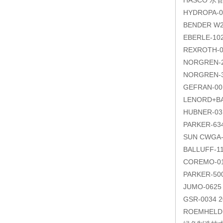
HASCO 水管
HYDROPA-0
BENDER W2
EBERLE-10
REXROTH-
NORGREN-2
NORGREN-30
GEFRAN-00
LENORD+BA
HUBNER-03
PARKER-6
SUN CWGA
BALLUFF-11
COREMO-01
PARKER-50
JUMO-0625 
GSR-0034 
ROEMHELD 