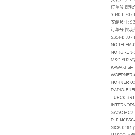
订单号 摆动角
SB40-B 90 / 1
安装尺寸: SB
订单号 摆动角
SB54-B 90 / 1
NORELEM-0
NORGREN-0
M&C SR2
KAWAKI SF-
WOERNER-
HOHNER-001
RADIO-ENER
TURCK BRT
INTERNORME
SWAC MC2-
P+F NCB50-
SICK-0464