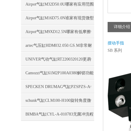
比较靠谱
Airpot气缸M32D50.0U哪家有应用范围
Airpot气缸M16D75.0N谁家有现货微型
详细介绍
Airpot气缸M9XD12.5N哪家有低摩擦
摆动手指
artec气压缸HDM032.050.GS.M非常耐
SB 系列
用
UNIVER气动气缸RT2200320120更易
于清洁
Camozzi气缸61M2P100A0380解锁功能
SPECKEN DRUMAG气缸PZSPZS-A
50/205-5-D-D1-PV-E-E1-3818
schunk气缸CLM100-H100旋转角度微
调
BIMBA气缸CYL-A-010783无菌冲洗程
序