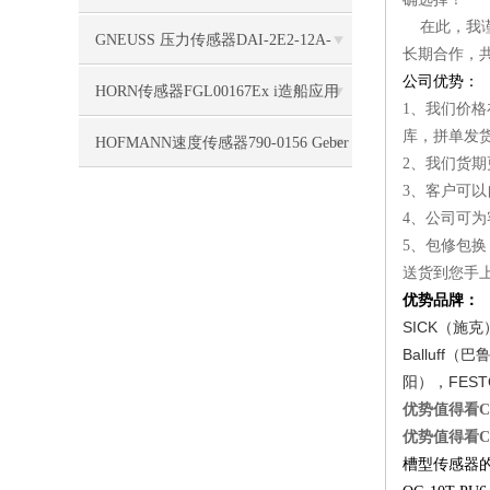
在此，我
标签使用
GNEUSS 压力传感器DAI-2E2-12A-
长期合作，
公司优势：
B50Z-S0-F5-R-W-6P支持
HORN传感器FGL00167Ex i造船应用
1
、我们价格
库，拼单发
HOFMANN速度传感器790-0156 Geber
2
、我们货期
3
、客户可以
HMA 1840, 5,0 m, 4pol. seitl. Kabel
4
、公司可为
5
、包修包换
送货到您手
优势品牌：
SICK
（施克
Balluff
（巴
FEST
阳），
优势值得看CAP
优势值得看CAP
槽型传感器