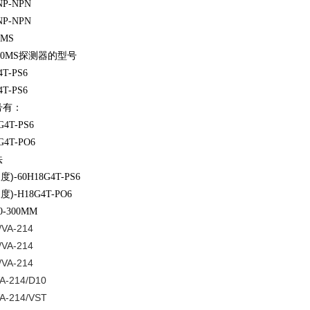
NP-NPN
NP-NPN
0MS
50MS
探测器的型号
4T-PS6
4T-PS6
号有：
G4T-PS6
G4T-PO6
法
)
长度
-60H18G4T-PS6
)
长度
-H18G4T-PO6
0-300MM
/VA-214
/VA-214
/VA-214
/VA-214/D10
/VA-214/VST