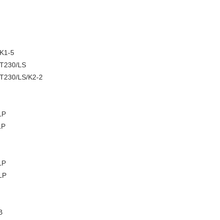
K1-5
/T230/LS
T230/LS/K2-2
LP
LP
LP
LP
B