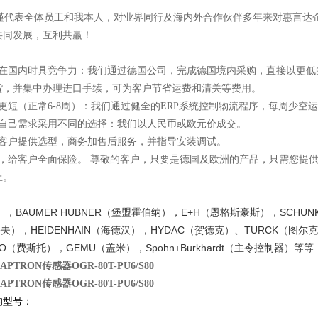
谨代表全体员工和我本人，对业界同行及海内外合作伙伴多年来对惠言达
共同发展，互利共赢！
在国内时具竞争力：我们通过德国公司，完成德国境内采购，直接以更低
货，并集中办理进口手续，可为客户节省运费和清关等费用。
更短（正常
6-8
周）：我们通过健全的
ERP
系统控制物流程序，每周少空运
自己需求采用不同的选择：我们以人民币或欧元价成交。
客户提供选型，商务加售后服务，并指导安装调试。
，给客户全面保险。
尊敬的客户，只要是德国及欧洲的产品，只需您提
上。
BAUMER HUBNER
E+H
SCHUN
），
（堡盟霍伯纳），
（恩格斯豪斯），
HEIDENHAIN
HYDAC
TURCK
鲁夫），
（海德汉），
（贺德克）、
（图尔克
O
GEMU
Spohn+Burkhardt
.
（费斯托），
（盖米），
（主令控制器）等等
TRON传感器OGR-80T-PU6/S80
TRON传感器OGR-80T-PU6/S80
的型号：