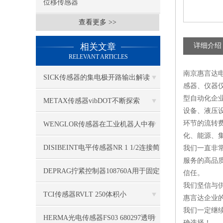
位移传感器
查看更多 >>
相关文章
详细介绍
RELEVANT ARTICLES
南京惠言达
SICK传感器的集电极开路输出解读
感器、仪器
型自动化企
METAX传感器vibDOT不断探索
设备、液压
SGD185-1
环节的流转
WENGLOR传感器在工业机器人中有
化、能源、
哪些应用？
DISIBEINT电平传感器NR 1 1/2连接简
我们一直非
服务的高品
单
DEPRAG拧紧控制器108760A用于固定
信任。
我们坚信与
应用
TCI传感器RVLT 250体积小
惠言达企业
我们一定继
HERMA光电传感器FS03 680297透明
确选择！