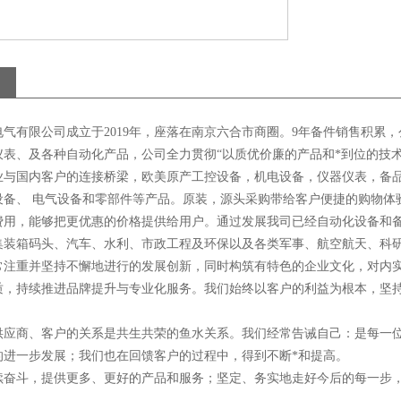
电气有限公司成立于
2019
年，座落在南京六合市商圈。
9
年备件销售积累，
仪表、及各种自动化产品，公司全力贯彻“以质优价廉的产品和*到位的技
业与国内客户的连接桥梁，欧美原产工控设备，机电设备，仪器仪表，备
设备、
电气设备和零部件等产品。
原装，源头采购带给客户便捷的购物体
费用，能够把更优惠的价格提供给用户。通过发展我司已经自动化设备和
集装箱码头、汽车、水利、市政工程及环保以及各类军事、航空航天、科
常注重并坚持不懈地进行的发展创新，同时构筑有特色的企业文化，对内
质，持续推进品牌提升与专业化服务。我们始终以客户的利益为根本，坚
供应商、客户的关系是共生共荣的鱼水关系。我们经常告诫自己：是每一
的进一步发展；我们也在回馈客户的过程中，得到不断*和提高。
续奋斗，提供更多、更好的产品和服务；坚定、务实地走好今后的每一步