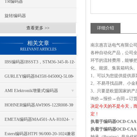
TR编码器
旋转编码器
查看更多 >>
详细介绍
相关文章
南京惠言达电气有限公司
RELEVANT ARTICLES
各种自动化产品，公司全
环节的流转费用，能够
IBS编码器IBSST3，STM36-345-R-12-
化、能源、集装箱码头
4-2-2-1-1-1哪家有
1、可以为您提供提供原
GURLEY编码器8435H-04500Q-5L08-
2、不易寻找品牌、小金
C18TQ-25MN认真检测
AMI Elektronik增量式编码器
3、只要是欧盟国家的产
询价→报价→合同→订
41100257-02048好的性价比
HOHNER编码器AWI90S-122R008-30
决定今天的不是今天，
定！
广泛领域
EMETA编码器MA4501-AA-H1024-
执着于编码器OCD-CAA1B-
执着于编码器OCD-CAA1B-
R2196坏境满足多
Esters编码器HTPI 96/000-20-1024兼容
轴承（Bearing）是当