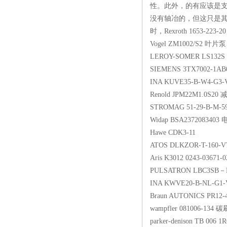
性。此外，的有应该是
没有轴冶的，但这只是
时，Rexroth 1653-
Vogel ZM1002/S
LEROY-SOMER LS132
SIEMENS 3TX700
INA KUVE35-B-W4-G
Renold JPM22M1.
STROMAG 51-29-
Widap BSA237208
Hawe CDK3-11
ATOS DLKZOR-T-
Aris K3012 0243-0
PULSATRON LBC3
INA KWVE20-B-N
Braun AUTONICS 
wampfler 081006-
parker-denison TB 00