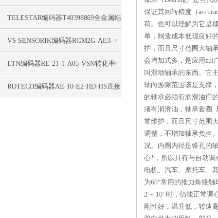
保证其回转精度（acc
性
TELESTAR编码器T40398869全金属结
荷。也可以理解为它是移
单，制造成本低现良好的
构
VS SENSORIK编码器RGM2G-AE3-
护，而且尺寸范围大轴
会增加式多，是应用zu
V3Z/T200稳固
LTN编码器RE-21-1-A05-VSN转化率
叫滑动轴承的东西。它
轴向游隙范围该是支撑
不错
ROTECH编码器AE-10-E2-HD-HS直接
的轴承必须有润滑油广
组装
须有润滑油，轴承套圈.
常维护，而且尺寸范围
调整，不增加轴承负担
况。内圈内径是锥孔的
心*，所以具有与自动调
电机、汽车、摩托车、
为60°常用的推力角接
2′～10′ 时，仍能正
刚性好，温升低，转速