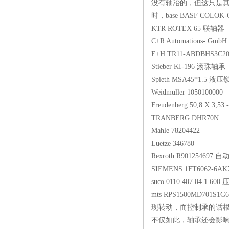
没有轴冶的，但这只是
时，base BASF CO
KTR ROTEX 65
C+R Automations- G
E+H TR11-ABDBH
Stieber KI-196
Spieth MSA45*1
Weidmuller 10501
Freudenberg 50,8 X
TRANBERG DHR70N 2
Mahle 78204422
Luetze 346780
Rexroth R901254
SIEMENS 1FT6062
suco 0110 407 04
mts RPS1500MD7
现转动，而控制承的话
不仅如此，轴承还会影