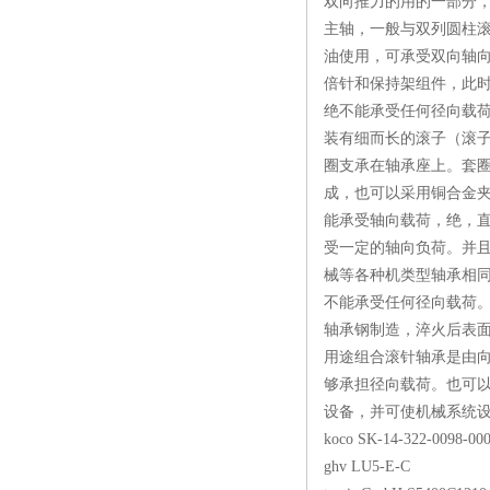
双向推力的用的一部分
主轴，一般与双列圆柱
油使用，可承受双向轴向
倍针和保持架组件，此
绝不能承受任何径向载
装有细而长的滚子（滚子
圈支承在轴承座上。套圈
成，也可以采用铜合金
能承受轴向载荷，绝，直
受一定的轴向负荷。并
械等各种机类型轴承相同
不能承受任何径向载荷
轴承钢制造，淬火后表面
用途组合滚针轴承是由
够承担径向载荷。也可以
设备，并可使机械系统
koco SK-14-322-00
ghv LU5-E-C