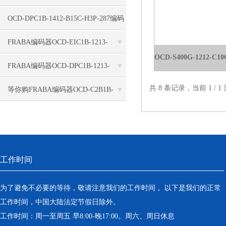
0012-C100-PRP
OCD-DPC1B-1412-B15C-H3P-287编码
器惠言达现货
FRABA编码器OCD-EIC1B-1213-
C10V-PRM
FRABA编码器OCD-DPC1B-1213-
共 8 条记录，当前 1 /
C100-H3P现货库存
等你购FRABA编码器OCD-C2B1B-
0016-C100-0CC
工作时间
为了避免不必要的等待，敬请注意我们的工作时间 。以下是我们的正常
工作时间，中国大陆法定节假日除外。
工作时间：周一至周五 早8:00-晚17:00。周六、周日休息