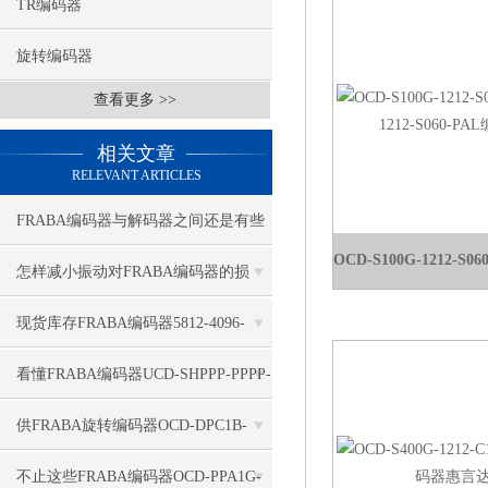
TR编码器
旋转编码器
查看更多 >>
相关文章
RELEVANT ARTICLES
FRABA编码器与解码器之间还是有些
区别的！
怎样减小振动对FRABA编码器的损
害？
现货库存FRABA编码器5812-4096-
FBA1DP03PG
看懂FRABA编码器UCD-SHPPP-PPPP-
A8B0-5RW
供FRABA旋转编码器OCD-DPC1B-
1213-C100-H3P
不止这些FRABA编码器OCD-PPA1G-