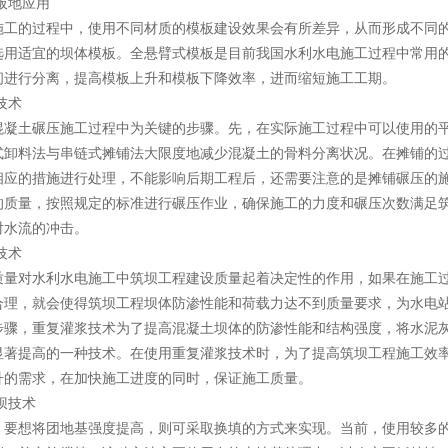
模板地应用
施工的过程中，使用不同材质的模板建设效果会有所差异，从而形成不同
选用适宜的坝体模板。全悬臂式模板是目前我国水利水电施工过程中常用
间进行分离，提高模板上升和模板下降效率，进而缩短施工工期。
技术
混凝土碾压施工过程中为关键的步骤。先，在实际施工过程中可以使用的
式卸料法与串链式摊铺法大限度地减少混凝土的骨料分离状况。在摊铺的
相应的措施进行处理，不能影响后期工程后，还需要注意的是摊铺碾压的
的质量，按照规定的标准进行碾压作业，确保施工的力度和碾压次数满足
对水流的冲击。
技术
质量对水利水电施工中筑坝工程建设质量起着决定性的作用，如果在施工
合理，就会使得筑坝工程坝体防渗性能和荷载力达不到质量要求，为水电
步骤，重复灌浆技术为了提高混凝土坝体的防渗性能和结构强度，将水泥
显著提高的一种技术。在使用重复灌浆技术时，为了提高筑坝工程施工效
升的需求，在加快施工进度的同时，保证施工质量。
筑坝技术
。要想将团地基强度提高，则可采取换填的方式来实现。当前，使用较多