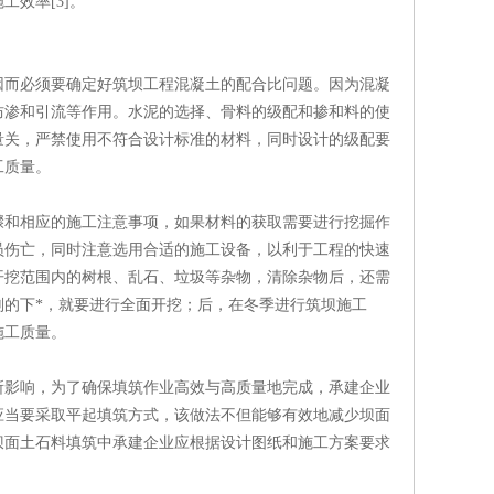
效率[3]。
因而必须要确定好筑坝工程混凝土的配合比问题。因为混凝
防渗和引流等作用。水泥的选择、骨料的级配和掺和料的使
量关，严禁使用不符合设计标准的材料，同时设计的级配要
工质量。
骤和相应的施工注意事项，如果材料的获取需要进行挖掘作
员伤亡，同时注意选用合适的施工设备，以利于工程的快速
开挖范围内的树根、乱石、垃圾等杂物，清除杂物后，还需
的下*，就要进行全面开挖；后，在冬季进行筑坝施工
施工质量。
所影响，为了确保填筑作业高效与高质量地完成，承建企业
应当要采取平起填筑方式，该做法不但能够有效地减少坝面
坝面土石料填筑中承建企业应根据设计图纸和施工方案要求