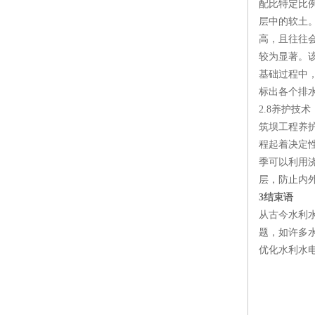
配比特定比
层中的软土
高，且往往
较为显著。
基础过程中
标出各个排
2.8养护技术
筑坝工程养
程起着决定
季可以利用
层，防止内
3结束语
从古今水利
题，如许多
优化水利水