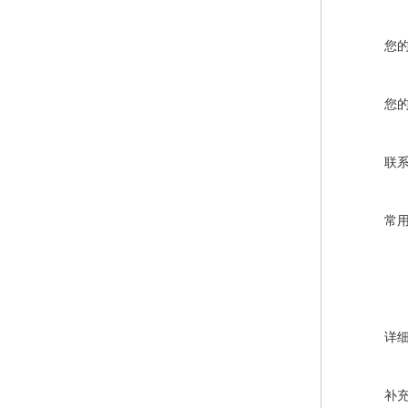
您
您
联
常
详
补