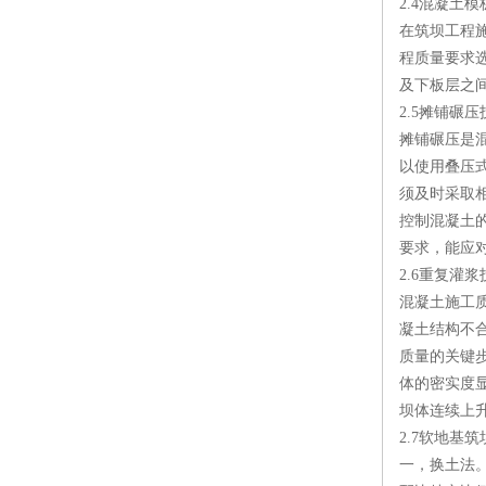
2.4混凝土
在筑坝工程
程质量要求
及下板层之
2.5摊铺碾压
摊铺碾压是
以使用叠压
须及时采取
控制混凝土
要求，能应
2.6重复灌浆
混凝土施工
凝土结构不
质量的关键
体的密实度
坝体连续上
2.7软地基
一，换土法