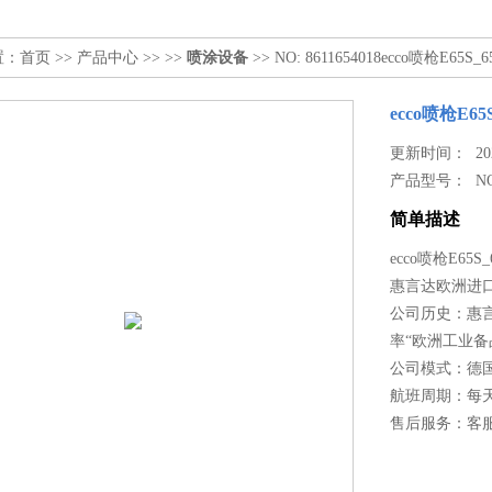
置：
首页
>>
产品中心
>> >>
喷涂设备
>> NO: 8611654018ecco喷枪E65S_65
ecco喷枪E65S_
更新时间： 2026
产品型号：
NO
简单描述
ecco喷枪E65S_6
惠言达欧洲进口
公司历史：惠言
率“欧洲工业
公司模式：德
航班周期：每
售后服务：客