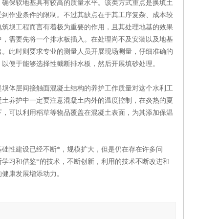
，确保软地基具有较高的质量水平。该类方式重点是换填土
受到作业条件的限制。不过其缺点在于其工序复杂、成本较
电筑坝工程而言有着极为重要的作用，且其处理地基的效果
中，需要先将一个排水板插入。在处理尚不及安装以及地基
出。此时则要求专业的测量人员开展现场测量，仔细准确的
，以便于能够选择性截断排水板，然后开展填砂处理。
是坝体层间接触面混凝土结构的养护工作质量对这个水利工
凝土养护中一定要注意混凝土内外的温度控制，在炎热的夏
下，可以利用稻草等物品覆盖在混凝土表面，为其添加保温
础性建设已经不断*，规模扩大，但是仍在存在许多问
学习和借鉴*的技术，不断创新，利用的技术不断改进和
的健康发展增添动力。