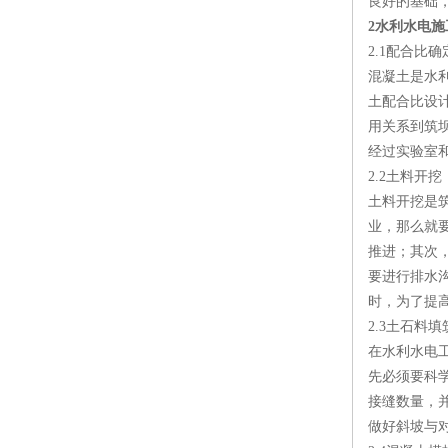
良好的基础
2水利水电
2.1配合比
混凝土是水
土配合比设
用关系到筑
经过实验室
2.2土料开挖
土料开挖是
业，那么就
推进；其次
要进行排水
时，为了提
2.3土石料填
在水利水电
先必须要科
接缝数量，
做好斜坡与