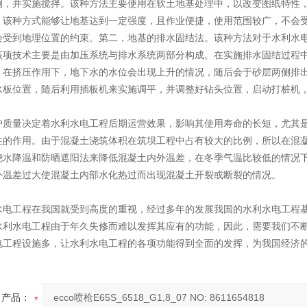
例，并实施搅拌。该种方法主要使用在软土地基处理中，以改变图纸特性
。该种方式能够让地基达到一定强度，且作业便捷，使用范围较广，不会
会受到地理位置的约束。第二，地基的排水固结法。该种方法对于水利水
该项技术主要是由加压系统与排水系统两部分构成。在实施排水固结过程
，在挤压作用下，地下水的水位会出现上升的情况，随后会于砂层两侧排
水板位置，随后利用插板机来实施调平，并调整好钻头位置，启动打桩机
护质量决定着水利水电工程后期运营效果，影响其使用寿命的长短，尤其
性的作用。由于混凝土浇筑体积在筑坝工程中占有较大的比例，所以在混
浇水降温和防晒遮阳法来降低混凝土内外温差，在冬季气温比较低的情况
外温差过大使混凝土内部水化热过而出现混凝土开裂或断裂的情况。
水电工程在我国就受到高度的重视，经过多年的发展我国的水利水电工程基
水利水电工程由于年久失修而难以发挥其应有的功能，因此，需要我们不断
电工程设施多，让水利水电工程的各项功能得到全面的发挥，为我国经济
产品：