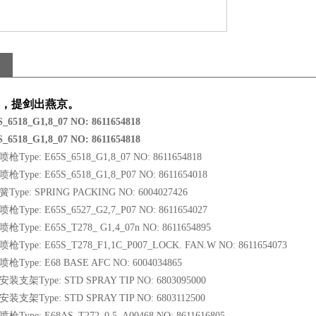
，提剑出燕京。
_6518_G1,8_07 NO: 8611654818
_6518_G1,8_07 NO: 8611654818
ing喷枪Type: E65S_6518_G1,8_07 NO: 8611654818
ing喷枪Type: E65S_6518_G1,8_P07 NO: 8611654018
ing簧Type: SPRING PACKING NO: 6004027426
ing喷枪Type: E65S_6527_G2,7_P07 NO: 8611654027
ing喷枪Type: E65S_T278_ G1,4_07n NO: 8611654895
ing喷枪Type: E65S_T278_F1,1C_P007_LOCK. FAN.W NO: 8611654073
ing喷枪Type: E68 BASE AFC NO: 6004034865
ing安装支架Type: STD SPRAY TIP NO: 6803095000
ing安装支架Type: STD SPRAY TIP NO: 6803112500
ing喷枪Type: E68AS_T272_0,5_A00468 NO: 8611616805