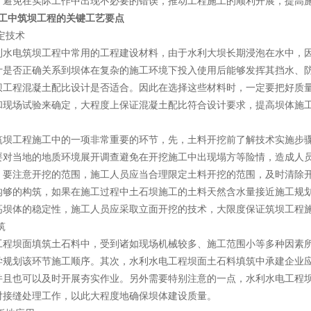
，避免在实际工作中出现不必要的错误，推动工程施工的顺利开展，提高施工
施工中筑坝工程的关键工艺要点
确定技术
利水电筑坝工程中常用的工程建设材料，由于水利大坝长期浸泡在水中，
计是否正确关系到坝体在复杂的施工环境下投入使用后能够发挥其挡水、
坝工程混凝土配比设计是否适合。因此在选择这些材料时，一定要把好质
和现场试验来确定，大程度上保证混凝土配比符合设计要求，提高坝体施
筑坝工程施工中的一项非常重要的环节，先，土料开挖前了解技术实施步
要对当地的地质环境展开调查避免在开挖施工中出现塌方等险情，造成人
，要注意开挖的范围，施工人员应当合理限定土料开挖的范围，及时清除
沟够的构筑，如果在施工过程中土石坝施工的土料天然含水量接近施工规划
高坝体的稳定性，施工人员应采取立面开挖的技术，大限度保证筑坝工程
筑
工程坝面填筑土石料中，受到诸如现场机械较多、施工范围小等多种因素
学规划该环节施工顺序。其次，水利水电工程坝面土石料填筑中承建企业
并且也可以及时开展夯实作业。另外需要特别注意的一点，水利水电工程
对接缝处理工作，以此大程度地确保坝体建设质量。