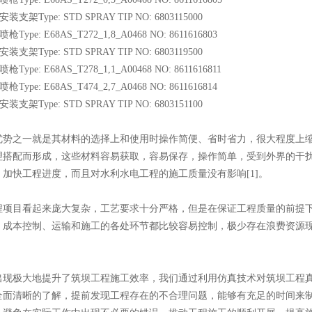
ing安装支架Type: STD SPRAY TIP NO: 6803115000
ing喷枪Type: E68AS_T272_1,8_A0468 NO: 8611616803
ing安装支架Type: STD SPRAY TIP NO: 6803119500
ing喷枪Type: E68AS_T278_1,1_A00468 NO: 8611616811
ing喷枪Type: E68AS_T474_2,7_A0468 NO: 8611616814
ing安装支架Type: STD SPRAY TIP NO: 6803151100
优势之一就是其材料的选择上和使用时操作简便、省时省力，很大程度上
理搭配而形成，这些材料容易获取，容易保存，操作简单，受到外界的干
加快工程进度，而且对水利水电工程的施工质量没有影响[1]。
程项目看起来庞大复杂，工艺要求十分严格，但是在保证工程质量的前提
、成本控制、运输和施工的各处环节都比较容易控制，极少存在浪费资源
出现极大地提升了筑坝工程施工效率，我们通过利用仿真技术对筑坝工程
全面清晰的了解，提前发现工程存在的不合理问题，能够有充足的时间来