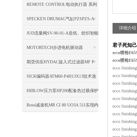
REMOTE CONTROL电动执行器 系列
RCEL005/005L照明
SPECKEN DRUMAG气缸PZSPZS-A
详细介绍
50/205-5-D-D1-PV-E-E1-3818
JUD流量阀SV-90-01-A造纸、纺织智能
君子死知己
推荐
MOTORTECH步进电机驱动器
ecco喷枪E65S
ecco喷枪E65S
VARISTEP3技术详情
期货供应HYDAC旋入式过滤器MF P
ecco finish
80 AUC 10 A 0.0
ecco finish
SICK编码器ATM60-P4H13X13技术选
ecco finish
型资料
HIBLOW压力泵HP200配备热过载保护
ecco finish
ecco finish
Rossi减速机MR CI 80 UO3A 511实现内
ecco finish
ecco finish
外双循环
ecco finish
ecco finish
ecco finish