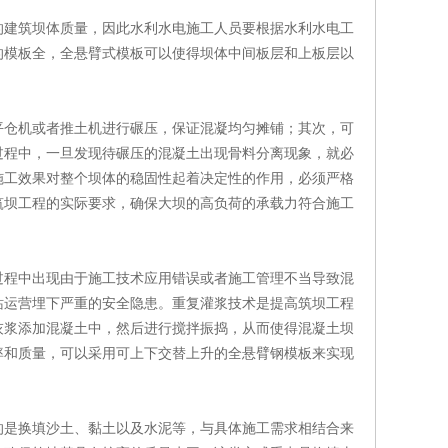
的建筑坝体质量，因此水利水电施工人员要根据水利水电工
的模板全，全悬臂式模板可以使得坝体中间板层和上板层以
平仓机或者推土机进行碾压，保证混凝均匀摊铺；其次，可
过程中，一旦发现待碾压的混凝土出现骨料分离现象，就必
施工效果对整个坝体的稳固性起着决定性的作用，必须严格
筑坝工程的实际要求，确保大坝的高负荷的承载力符合施工
过程中出现由于施工技术应用错误或者施工管理不当导致混
站运营埋下严重的安全隐患。重复灌浆技术是提高筑坝工程
灰浆添加混凝土中，然后进行搅拌振捣，从而使得混凝土坝
率和质量，可以采用可上下交替上升的全悬臂钢模板来实现
的是换填沙土、黏土以及水泥等，与具体施工需求相结合来