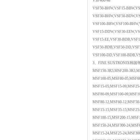
VSF400-48
VSF50-BHW,VSF15-BBW,V
VSF30-BHW,VSF50-BDW,V
VSF100-BBW,VSF100-BHW
VSF15-DDW,VSF30-EEW,VS
VSF15-EE,VSF30-BDB,VSF1
VSF50-BDB,VSF50-DD,VSF7
VSF100-DD,VSF100-BDB,V
3、FINE SUNTRONIX韩国华仁电
MSF150-3R3,MSF200-3R3,M
MSF100-05,MSF80-05,MSF60
MSF15-05,MSF15-09,MSF25-
MSF80-09,MSF100-09,MSF10
MSF80-12,MSF60-12,MSF50-
MSF15-15,MSF35-15,MSF25-
MSF100-15,MSF200-15,MSF1
MSF150-24,MSF300-24,MSF6
MSF15-24,MSF25-24,MSF300