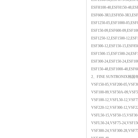
ESFH100-48,ESFH150-48,ES
ESF600-3R3,ESF850-3R3,ESF
ESF1250-05,ESF1000-05,ESF
ESF150-09,ESF600-09,ESF10
ESF1250-12,ESF1500-12,ESF
ESF300-12,ESF150-15,ESF85
ESF1500-15,ESF1500-24,ESF
ESF300-24,ESF150-24,ESF10
ESF150-48,ESF1000-48,ESF6
2、FINE SUNTRONIX韩国华仁
VSF150-05,VSF200-05,VSF30
VSF100-09,VSF50A-09,VSF5
VSF100-12,VSFL50-12,VSF75
VSF220-12,VSF300-12,VSF22
VSFL50-15,VSF50-15,VSF30
VSFL50-24,VSF75-24,VSF150
VSF300-24,VSF300-28,VSF75