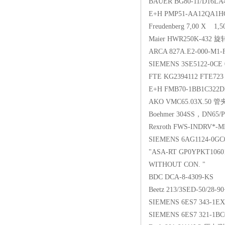
BAUER BG80-11/D16LA4-
E+H PMP51-AA12QA
Freudenberg 7,00 X 1
Maier HWR250K-432
ARCA 827A.E2-000-M1-
SIEMENS 3SE5122-0CE 0
FTE KG2394112 FTE72
E+H FMB70-1BB1C322
AKO VMC65.03X.50 
Boehmer 304SS，DN65/PN
Rexroth FWS-INDRV*-M
SIEMENS 6AG1124-0G
"ASA-RT GP0YPKT106
WITHOUT CON. "
BDC DCA-8-4309-KS
Beetz 213/3SED-50/28-
SIEMENS 6ES7 343-1E
SIEMENS 6ES7 321-1B