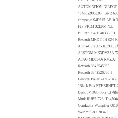
CML 19242354
AUTOMATION DIRECT
"SNR Z993L05 SNR 6
ebmpapst S4D315-AP10
FIP VKIM 32EPM N.L
EFFeff 934-1040335F91
Rexroth MKD112B-024-
Alpha-Cure AC-10190 u
ALSTOM MX3DVZ3A.72 
AFAG MB01-06 RMZ32
Rexroth 3842545955
Rexroth 3842526760 1
Lenord+Bauer 243L-1AA
"Black Box ETHERNET 
B&R 8V1090.00-2 自
Mink RUB51728 ID.47
Conductix-Wampfler 081
Weidmuller 038340