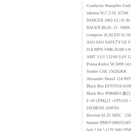
Conductix-Wampfler Gm
inkoma SG7.5/10, 67246
BADGER 1002-GC-N-36
BAUER BG20 -11 /D09L
crompton SCALED 45-5
ASO ASO SAFETY GE F1
ISA MPN.VMK-R100-1.
AMT 3 U1 132/60 YyN 1
Prema Kielce 50.5009.14
Stieber CSK 156202KK
Alexander Binzel 124.003
Black Box EFNT010-0
Black Box JPM480A 
E+H CPM223 +CPS11D 
SIEMENS AN0701
Brovind AL35 50DC 1
baumer BMSV58KIN24
boll 2.04.5 (170.500) DN8