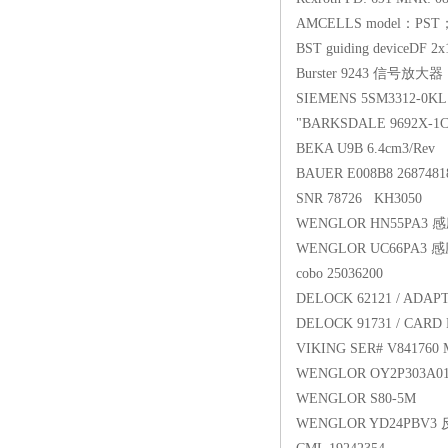
AMCELLS model：PST； 
BST guiding deviceDF 2x1
Burster 9243 信号放大器
SIEMENS 5SM3312-0K
"BARKSDALE 9692X-1CC-4-
BEKA U9B 6.4cm3/Rev
BAUER E008B8 26874818
SNR 78726 KH3050
WENGLOR HN55PA3
WENGLOR UC66PA3
cobo 25036200
DELOCK 62121 / ADAP
DELOCK 91731 / CAR
VIKING SER# V841760
WENGLOR OY2P303
WENGLOR S80-5M
WENGLOR YD24PBV