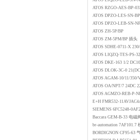
ATOS RZGO-AES-BP-03
ATOS DPZO-LES-SN-BP
ATOS DPZO-LEB-SN-NP
ATOS ZH-5P/BP
ATOS ZM-5PM/BP 插头
ATOS SDHE-0711-X 23
ATOS LIQZQ-TES-PS-32
ATOS DKE-163 1/2 D
ATOS DLOK-3C-0 21(D
ATOS AGAM-10/11/350
ATOS OA/NPT/7 24DC 
ATOS AGMZO-REB-P-NP
E+H FMR532-11AVJAC4A
SIEMENS 6FC5248-0AF
Baccara GEM-B-33 
br-automation 7AF101.
BORDIGNON CF95-63