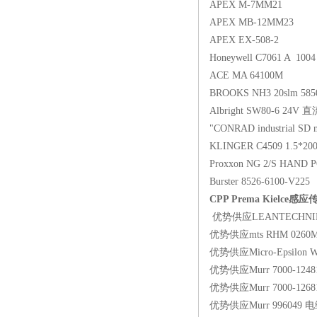
APEX M-7MM21
APEX MB-12MM23
APEX EX-508-2
Honeywell C7061 A 1004
ACE MA 64100M
BROOKS NH3 20slm 5850
Albright SW80-6 24
"CONRAD industrial S
KLINGER C4509 1.5*20
Proxxon NG 2/S HAND P
Burster 8526-6100-V225
CPP Prema Kielce感
优势供应LEANTECHNIK 
优势供应mts RHM 0260
优势供应Micro-Epsilon W
优势供应Murr 7000-1248
优势供应Murr 7000-1268
优势供应Murr 996049 