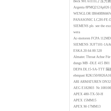
Beck 901.61111L2 压
Argenta 8PMQ212Ap02
WENGLOR IB040BM46
PANASONIC LC2H-FE-
SIEMENS pls see the exc
wera
Ac-motoren FCPA 112MD
SIEMENS 3UF7101-1
ESKA 20.64.00.520
Almatec Throat Achse F
dungs MB -DLE 415 B01 
DEPA DL15-SA-TTT 
ebmpast R2K150/0026A1
ARI ARMATUREN DN32
AEG E182803 Nr.10810
APEX 480-TX-50-H
APEX 15MM15
APEX M-17MM13