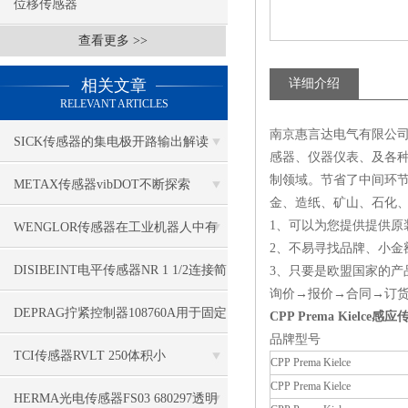
位移传感器
查看更多 >>
相关文章
详细介绍
RELEVANT ARTICLES
南京惠言达电气有限公司
SICK传感器的集电极开路输出解读
感器、仪器仪表、及各种
制领域。节省了中间环
METAX传感器vibDOT不断探索
金、造纸、矿山、石化
SGD185-1
1、可以为您提供提供原
WENGLOR传感器在工业机器人中有
2、不易寻找品牌、小金
哪些应用？
DISIBEINT电平传感器NR 1 1/2连接简
3、只要是欧盟国家的产
询价→报价→合同→订
单
DEPRAG拧紧控制器108760A用于固定
CPP Prema Kielce感
品牌型号
应用
TCI传感器RVLT 250体积小
CPP Prema Kielce
CPP Prema Kielce
HERMA光电传感器FS03 680297透明