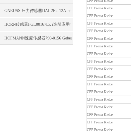
CPP Prema Kielce
CPP Prema Kielce
标签使用
GNEUSS 压力传感器DAI-2E2-12A-
CPP Prema Kielce
CPP Prema Kielce
B50Z-S0-F5-R-W-6P支持
HORN传感器FGL00167Ex i造船应用
CPP Prema Kielce
HOFMANN速度传感器790-0156 Geber
CPP Prema Kielce
CPP Prema Kielce
HMA 1840, 5,0 m, 4pol. seitl. Kabel
CPP Prema Kielce
CPP Prema Kielce
CPP Prema Kielce
CPP Prema Kielce
CPP Prema Kielce
CPP Prema Kielce
CPP Prema Kielce
CPP Prema Kielce
CPP Prema Kielce
CPP Prema Kielce
CPP Prema Kielce