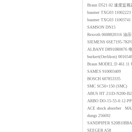
Braun D521.02 速度监
baumer TXG03 110022
baumer TXG03 11003741
SAMSON DN15
Rexroth 0608820116 
SIEMENS 6SE7195-7KF
ALBANY D8910R0076 
burkert(Oerlikon) 0016
Braun MODEL:D 461.
SAMES 910003409
BOSCH 607853335
SMC SC50×150 (SMC)
ABUS HT 211D-N200-B2
ARBO DO-15-55-0.12-
ACE shock absorber 
dungs 256692
SANDPIPER S20B1IB
SEEGER A58