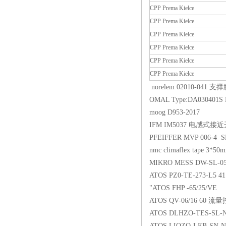
CPP Prema Kielce
CPP Prema Kielce
CPP Prema Kielce
CPP Prema Kielce
CPP Prema Kielce
CPP Prema Kielce
norelem 02010-041 支
OMAL Type:DA030401S
moog D953-2017
IFM IM5037 电感式接
PFEIFFER MVP 006-4
nmc climaflex tape 3*5
MIKRO MESS DW-SL-
ATOS PZ0-TE-273-L5 4
"ATOS FHP -65/25/
ATOS QV-06/16 60 
ATOS DLHZO-TES-SL
ATOS LIQZO-LEB-SN-N