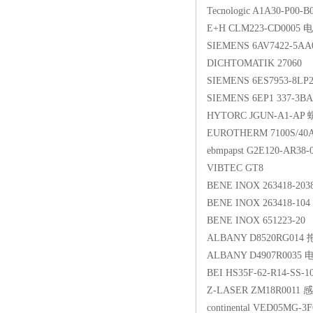
Tecnologic A1A30-P00-B
E+H CLM223-CD000
SIEMENS 6AV7422-5AA
DICHTOMATIK 27060
SIEMENS 6ES7953-8LP
SIEMENS 6EP1 337-3B
HYTORC JGUN-A1-AP
EUROTHERM 7100S/40A/
ebmpapst G2E120-AR3
VIBTEC GT8
BENE INOX 263418-203
BENE INOX 263418-104
BENE INOX 651223-20
ALBANY D8520RG014
ALBANY D4907R0035 
BEI HS35F-62-R14-SS-1
Z-LASER ZM18R001
continental VED05MG-3