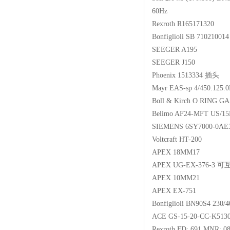
60Hz
Rexroth R165171320
Bonfiglioli SB 710210
SEEGER A195
SEEGER J150
Phoenix 1513334 插头
Mayr EAS-sp 4/450.125.
Boll & Kirch O RING G
Belimo AF24-MFT US/15
SIEMENS 6SY7000-0
Voltcraft HT-200
APEX 18MM17
APEX UG-EX-376-3
APEX 10MM21
APEX EX-751
Bonfiglioli BN90S4 230
ACE GS-15-20-CC-K51
Rexroth FD: 691 MNR: 08