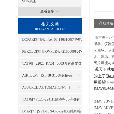
SUN美国
查看更多 >>
相关文章
详细介绍
RELEVANT ARTICLES
南京惠言达
DOPAK阀门Number 05 1468100防静电
感器、仪器
制领域。节
PEROLO阀门FOVPER4272180000服务
金、造纸、
专业
图片可能与
VAT阀门22028-KA01 -0003具有高传导
观天下就
性
AIRTEC阀门ST-18-310确保精确
的上了远山
用眼望下去
ASSURED AUTOMATION阀门
IMAV阀块MGZ
D31DAXV4B运用空气干燥设备
VAT角阀PC23-224111故障率几乎没有
IMAV SBV11-
IMAV RKVE-1
IMAV阀门SV1-16N-C-0-024DG结构接