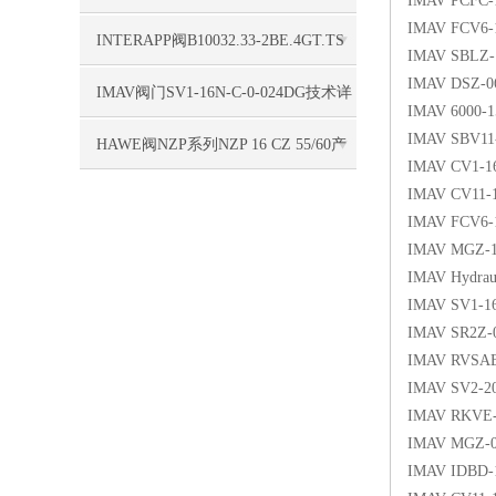
IMAV PCFC-1
IMAV FCV6-
单合理
INTERAPP阀B10032.33-2BE.4GT.TS
IMAV SBLZ-1
IMAV DSZ-06
产品详情
IMAV阀门SV1-16N-C-0-024DG技术详
IMAV 6000-1
IMAV SBV11
情更新
HAWE阀NZP系列NZP 16 CZ 55/60产
IMAV CV1-16
品详情
IMAV CV11-1
IMAV FCV6-
IMAV MGZ-1
IMAV Hydrau
IMAV SV1-1
IMAV SR2Z-
IMAV RVSAE6
IMAV SV2-2
IMAV RKVE-1
IMAV MGZ-0
IMAV IDBD-1