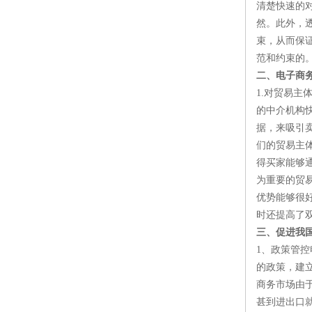
清楚快速的
然。此外，
束，从而保
范和约束的
二、电子商
1.对贸易
的中介机构
据，来吸引
们的贸易主
得买家能够
为重要的贸
优势能够很
时还提高了
三、促进我
1、政策管
的政策，建
商务市场由
甚到进出口