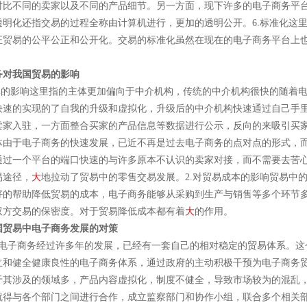
对比不同的卖家以及不同的产品细节。另一方面，现下许多的电子商务平
透明化还指交易的过程全称由计算机进行，更加的透明公开。6.标准化这
证贸易的公平公正和公开化。交易的标准化虽然在现在的电子商务平台上也
。
务对我国贸易的影响
主体的影响这里指的主体更加偏向于中介机构，传统的中介机构很快的随着
快速的实现的了自我的升级和虚拟化，升级后的中介机构快速通过自己手
卖家入驻，一方面整合买家的产品信息等数据进行公示，反向的来吸引买
体由于电子商务的快速发展，已近不再是过去电子商务的点对点的形式，
通过一个平台的端口快速的与许多原本不认识的卖家对接，而不需要去苦
易途径，
大
地拉动了贸易中的零售交易发展。2.对贸易成本的影响贸易中
好的帮助降低贸易的成本，电子商务能够从采购到生产与销售等多个环节
双方交易的保密度。对于贸易降低成本都有着
大
的作用。
国贸易中电子商务发展的对策
控电子商务经过许多年的发展，已经有一套自己的相对稳定的贸易体系。这
立和健全健康良性的电子商务体系，通过政府的主动积极干预为电子商务贸
于其涉及的领域多，产品内容虚拟化，制度不健全，导致市场较为的混乱
就得与各个部门之间进行合作，成立监察部门和协作小组，联合多个相关