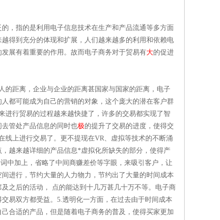
广泛的，指的是利用电子信息技术在生产和产品流通等多方面
来越得到充分的体现和扩展，人们越来越多的利用和依赖电
的发展有着重要的作用。故而电子商务对于贸易有
大
的促进
人的距离，企业与企业的距离甚国家与国家的距离，电子
的人都可能成为自己的营销的对象，这个庞大的潜在客户群
来进行贸易的过程越来越快捷了，许多的交易都实现了智
间去管处产品信息的同时也
极
的提升了交易的进度，使得交
在线上进行交易了。更不提现在VR、虚拟等技术的不断涌
，越来越详细的产品信息*虚拟化所缺失的部分，使得产
告词中加上，省略了中间商赚差价等字眼，来吸引客户，让
空间进行，节约大量的人力物力，节约出了大量的时间成本
及之后的活动， 点的能达到十几万甚几十万不等。电子商
交易双方都受益。5.透明化一方面，在过去由于时间成本
自己合适的产品，但是随着电子商务的普及，使得买家更加