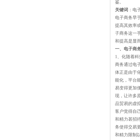
鉴。
关键词
：电
电子商务早
提高其效率
子商务这一
和提高是显
一、电子商
1、化随着
商务通过电
体正是由于
能化，平台
易变得更加
现，让许多
品贸易的虚
客户觉得自
和精力甚招
务使得交易
和精力限制