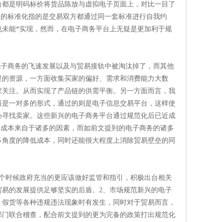
台都是明码标价将货品陈放与虚拟电子页面上，对比一目了
里的标准化指的是交易双方都通过同一套标准进行自我约
未能*实现，然而，在电子商务平台上无疑是更加利于规
电子商务的飞速发展以及与贸易接轨中被淘汰掉了，而其他
里的资源，一方面收集买家的偏好、需求和消费能力大数
家关注。从而实现了产品链的供需平衡。另一方面而言，我
而是一对多的形式，通过的则是电子信息交易平台，这样使
心寻找卖家。这些新兴的电子商务平台通过规范化后已近成
的成本来自于诸多的因素，而如前文提到的电子商务的诸多
多角度的降低成本，同时还能很大程度上消除贸易壁垒的同
个时候政府充当的更应该做好监管和指引，积极出台相关
易的发展提供足够坚实的后盾。2、市场规范新兴的电子
，假货等各种违规违法现象时有发生，同时对于贸易而言，
部门联合稽查，配合前文提到的更为完备的政策打出规范化