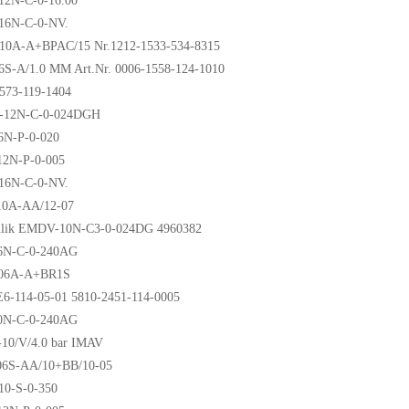
2N-C-0-16.00
16N-C-0-NV.
0A-A+BPAC/15 Nr.1212-1533-534-8315
S-A/1.0 MM Art.Nr. 0006-1558-124-1010
573-119-1404
-12N-C-0-024DGH
N-P-0-020
2N-P-0-005
16N-C-0-NV.
0A-AA/12-07
lik EMDV-10N-C3-0-024DG 4960382
6N-C-0-240AG
06A-A+BR1S
-114-05-01 5810-2451-114-0005
0N-C-0-240AG
0/V/4.0 bar IMAV
6S-AA/10+BB/10-05
0-S-0-350