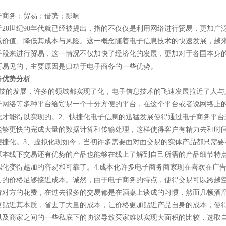
子商务；贸易；借势；影响
于20世纪90年代就已经被提出，指的不仅仅是利用网络进行贸易，更加
或价值、降低其成本与风险。这一概念随着电子信息技术的快速发展，越
手段来进行贸易，这一情况不仅加快了经济化的发展，更加对于各国本身
而易见的，主要原因是归功于电子商务的一些优势。
务优势分析
科技的发展，许多的领域都实现了化，电子信息技术的飞速发展拉近了人与
子网络等多种平台给贸易一个十分方便的平台，在这个平台或者说网络上
化才能得以实现的。2、快捷化电子信息的迅猛发展使得通过电子商务平台
能够更快的完成大量的数据计算和传输处理，这样使得客户有精力去和时
便捷化。3、虚拟化现如今，当初许多需要面对面交易的实体产品都只需要
原本线下交易还有优势的产品也能够在线上了解到自己所需的产品细节特点
拟化变得越加的容易和可靠了。4.成本化许多电子商务商家现在喜欢在广
己的价格足够接近成本。诚然，由于电子商务的特点，使得交易可以跨越
待对方的花费，在过去很多的交易都是在酒桌上谈成的习惯，然而几顿酒席
更贴近其本质，省去了大量的成本，让价格更加贴近产品自身的成本，使得
以及商家之间的一些私底下的协议导致买家难以实现大面积的比较，选取