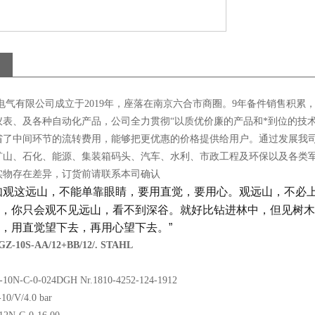
电气有限公司成立于2019年，座落在南京六合市商圈。9年备件销售积累
仪表、及各种自动化产品，公司全力贯彻“以质优价廉的产品和*到位的技
省了中间环节的流转费用，能够把更优惠的价格提供给用户。通过发展我
矿山、石化、能源、集装箱码头、汽车、水利、市政工程及环保以及各类
实物存在差异，订货前请联系本司确认
如观这远山，不能单靠眼睛，要用直觉，要用心。观远山，不必
，你只会观不见远山，看不到深谷。就好比钻进林中，但见树木
，用直觉望下去，再用心望下去。”
-10S-AA/12+BB/12/. STAHL
10N-C-0-024DGH Nr.1810-4252-124-1912
0/V/4.0 bar