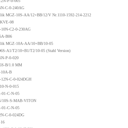
2N-P-0-005
6N-C-0-240AG
lik MGZ-10S-AA/12+BB/12/V Nr.1110-1592-214-2212
RKVE-08
10N-C2-0-230AG
6A-B06
lik MGZ-10A-AA/10+BB/10-05
S-A1/T2/10+B1/T2/10-05 (Stahl Version)
N-P-0-020
6S-B/1.0 MM
-10A-B
-12N-C-0-024DGH
10-N-0-015
-01-C-N-05
S/10S-S-MAB-VITON
-01-C-N-05
2N-C-0-024DG
16