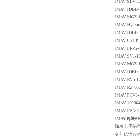
IMAV SBV 1
IMAV IDBD-1
IMAV MGZ-1
IMAV Hydrau
IMAV IDBD-1
IMAV CVFP-
IMAV PRV2-
IMAV SV1-1
IMAV MGZ-1
IMAV IDBD-1
IMAV RV5-16
IMAV RZ-06
IMAV FCV6-
IMAV 102864
IMAV RKVE-
IMAV阀块MGZ
随着电子信
务的优势分