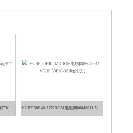
BCU 480-10/3/1LW3GB惠言达接着推广KROM燃烧阀系列、电磁阀
VGBF 50F40-3ZKROM电磁阀86048011 VGBF 50F10-3Z询价试试