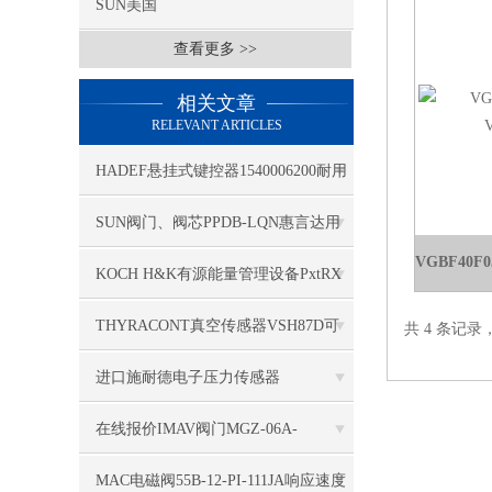
SUN美国
查看更多 >>
相关文章
RELEVANT ARTICLES
HADEF悬挂式键控器1540006200耐用
不易坏
SUN阀门、阀芯PPDB-LQN惠言达用
心推广与服务
KOCH H&K有源能量管理设备PxtRX
已更新于2023
THYRACONT真空传感器VSH87D可
共 4 条记录
提高耐用性
进口施耐德电子压力传感器
XMLP001GD11F简介
在线报价IMAV阀门MGZ-06A-
AA/08+BB/08-04
MAC电磁阀55B-12-PI-111JA响应速度