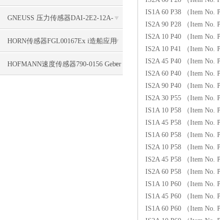
IS1A 60 P38 （Item No.
标签使用
GNEUSS 压力传感器DAI-2E2-12A-
IS2A 90 P28 （Item No.
IS2A 10 P40 （Item No.
B50Z-S0-F5-R-W-6P支持
HORN传感器FGL00167Ex i造船应用
IS2A 10 P41 （Item No.
IS2A 45 P40 （Item No.
HOFMANN速度传感器790-0156 Geber
IS2A 60 P40 （Item No.
IS2A 90 P40 （Item No.
HMA 1840, 5,0 m, 4pol. seitl. Kabel
IS2A 30 P55 （Item No. 
IS1A 10 P58 （Item No.
IS1A 45 P58 （Item No.
IS1A 60 P58 （Item No.
IS2A 10 P58 （Item No.
IS2A 45 P58 （Item No.
IS2A 60 P58 （Item No. 
IS1A 10 P60 （Item No.
IS1A 45 P60 （Item No.
IS1A 60 P60 （Item No.