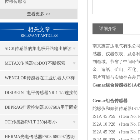
位移传感器
查看更多 >>
相关文章
详细介绍
RELEVANT ARTICLES
南京惠言达电气有限公司
SICK传感器的集电极开路输出解读
感器、仪器仪表、及各种
制领域。节省了中间环
METAX传感器vibDOT不断探索
金、造纸、矿山、石化
SGD185-1
图片可能与实物存在差
WENGLOR传感器在工业机器人中有
Gemac组合传感器IS1A4
哪些应用？
DISIBEINT电平传感器NR 1 1/2连接简
Gemac组合传感器
单
DEPRAG拧紧控制器108760A用于固定
陀螺仪和倾斜传感器IS1A45G0
IS1A 45 P59 （Item No.
应用
TCI传感器RVLT 250体积小
IS2A 10 P28 （Item No.
IS2A 45 P28 （Item No.
HERMA光电传感器FS03 680297透明
IS2A 60 P28 （Item No.