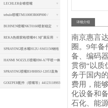
的液量
LECHLER全锥喷嘴
490.886.1Y.CG.00.0角度固定
tebulo喷嘴TM110083R00P000 /
详细介绍
TB000440环境
BUHNEN喷嘴NKT0160喷射稳定
南京惠言达
REKA热熔胶枪喷嘴Φ1.9扩展应用
圈。9年
SPRAYING喷水嘴H12U-SS65150钢结
备、编码
构
HANMI NOZZLE喷嘴HM-A7平喷一体
贯彻“以质
式设计
SPRAYING喷嘴B3/8HHSJ-12053直角
务于国内
费用，能
安装
GOIZPER配件（喷嘴等）44123118933
化设备和
标准执行
石化、能