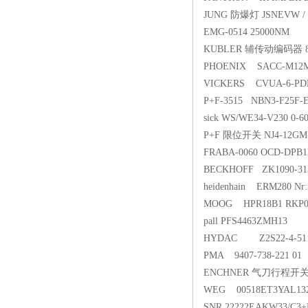
JUNG 防爆灯 JSNEVW / WE / 
EMG-0514 25000NM
KUBLER 辅传动编码器 8.A0
PHOENIX SACC-M12MS
VICKERS CVUA-6-P
P+F-3515 NBN3-F25F-E
sick WS/WE34-V230 0-6
P+F 限位开关 NJ4-12GM
FRABA-0060 OCD-DPB1
BECKHOFF ZK1090-
heidenhain ERM280 Nr:
MOOG HPR18B1 RKP03
pall PFS4463ZMH13
HYDAC Z2S22-4-
PMA 9407-738-221 01
ENCHNER 气刀行程开关
WEG 00518ET3YAL13
SNR 22222EAKW33/C3+