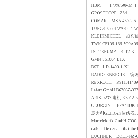
HBM 1-WA/50MM-T
GROSCHOPP Z841
COMAR MKA 450-2.5
TURCK-0774 WAK4-4-W
KLEINMICHEL 加长轴 
TWK CF106-136 5G9A06
INTERPUMP KIT2 KI
GMN S61804 ETA
BST LD-1400-1-XL
RADIO-ENERGIE 编
REXROTH R91131148
Lafert GmbH B6306Z-02
ARIS-0237 电机 K3012 sn
GEORGIN FPA48DK1
意大利GEFRAN传感器F0411
Murrelektrik GmbH 7000
cation. Be certain that the
EUCHNER BOLT-NZ-