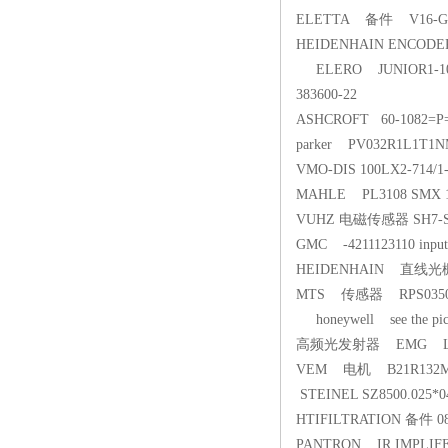
ELETTA 备件 V16-G
HEIDENHAIN ENCODER 
ELERO JUNIOR1-1
383600-22
ASHCROFT 60-1082=P=
parker PV032R1L1T1
VMO-DIS 100LX2-714/
MAHLE PL3108 SMX 1
VUHZ 电磁传感器 SH7-S
GMC -4211123110 input:
HEIDENHAIN 直线光
MTS 传感器 RPS035
honeywell see the pic
高频光发射器 EMG LIC 1
VEM 电机 B21R132
STEINEL SZ8500.025*0
HTIFILTRATION 备件 08
PANTRON IR IMPLI