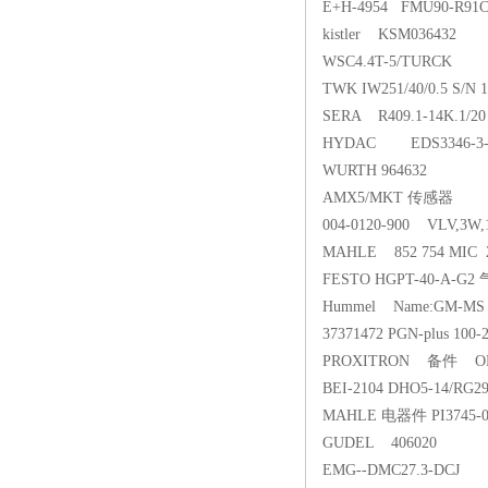
E+H-4954 FMU90-R91
kistler KSM036432
WSC4.4T-5/TURCK
TWK IW251/40/0.5 S/N
SERA R409.1-14
HYDAC EDS3346-3-0
WURTH 964632
AMX5/MKT 传感器
004-0120-900 VLV,3W,12
MAHLE 852 754 MIC 
FESTO HGPT-40-A-G2
Hummel Name:GM-MS M2
37371472 PGN-plus 100-
PROXITRON 备件 OFH-A
BEI-2104 DHO5-14/RG2
MAHLE 电器件 PI3745-0
GUDEL 406020
EMG--DMC27.3-DCJ