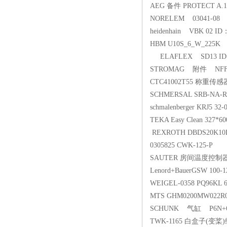
AEG 备件 PROTECT A.100
NORELEM 03041-0
heidenhain VBK 02 ID
HBM U10S_6_W_225K
ELAFLEX SD13 ID=
STROMAG 附件 NFF40
CTC41002T55 称重传感
SCHMERSAL SRB-NA-R-
schmalenberger KRJ5 32-
TEKA Easy Clean 327*6
REXROTH DBDS20K1
0305825 CWK-125-P
SAUTER 房间温度控制器 EY
Lenord+BauerGSW 100-1
WEIGEL-0358 PQ96KL 6
MTS GHM0200MW022
SCHUNK 气缸 P6N+6
TWK-1165 白盒子(变桨