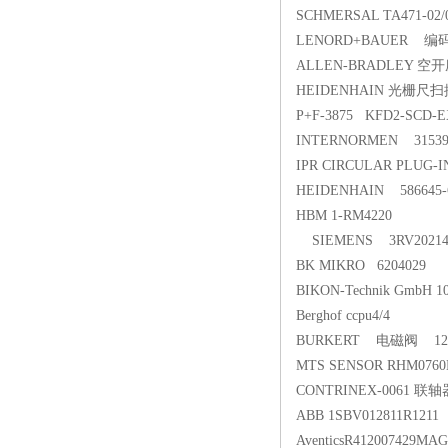
SCHMERSAL TA471-02/0
LENORD+BAUER 编码
ALLEN-BRADLEY 空开座
HEIDENHAIN 光栅尺扫描头 
P+F-3875 KFD2-SCD-E
INTERNORMEN 31
IPR CIRCULAR PLUG-I
HEIDENHAIN 586645-
HBM 1-RM4220
SIEMENS 3RV202
BK MIKRO 6204029
BIKON-Technik GmbH 10
Berghof ccpu4/4
BURKERT 电磁阀 1
MTS SENSOR RHM0760
CONTRINEX-0061 联轴器 
ABB 1SBV012811R1211
AventicsR412007429M