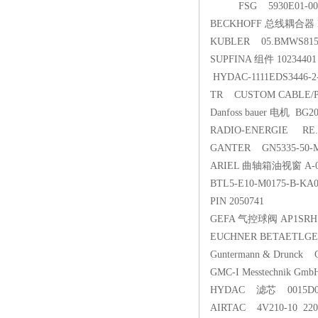
FSG 5930E01-
BECKHOFF 总线耦合器 B
KUBLER 05.BMWS81
SUPFINA 组件 10234401
HYDAC-1111EDS3446-2
TR CUSTOM CABLE/PL
Danfoss bauer 电机 BG
RADIO-ENERGIE RE.
GANTER GN5335-50-
ARIEL 曲轴箱油视窗 A-0
BTL5-E10-M0175-B-KA
PIN 2050741
GEFA 气控球阀 AP1SRH
EUCHNER BETAETLGER
Guntermann & Drunc
GMC-I Messtechnik G
HYDAC 滤芯 0015D0
AIRTAC 4V210-10 