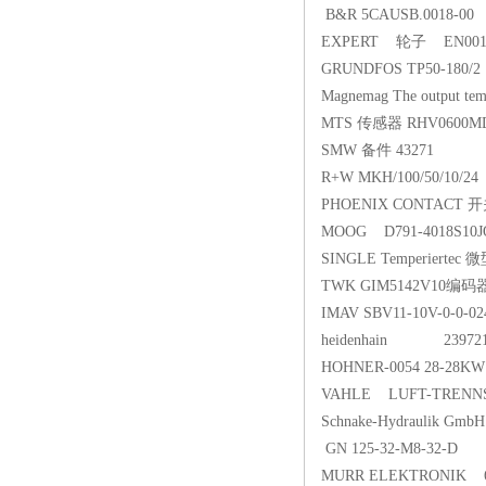
B&R 5CAUSB.0018-00
EXPERT 轮子 EN0013
GRUNDFOS TP50-180/2
Magnemag The output tem
MTS 传感器 RHV0600MD
SMW 备件 43271
R+W MKH/100/50/10/24
PHOENIX CONTACT 开
MOOG D791-4018S1
SINGLE Temperiertec
TWK GIM5142V10编码
IMAV SBV11-10V-0-0
heidenhain 239721-ZY
HOHNER-0054 28-28KW 7
VAHLE LUFT-TRENNSL
Schnake-Hydraulik GmbH
GN 125-32-M8-32-D
MURR ELEKTRONIK 67