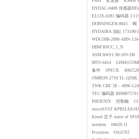
PMA 变送器 KS800 940
HYDAC-0408 传感器HDA3
ELCIS-0281 编码器 1/115
DORNINGER-0043 阀 6
HYDAIRA 油缸 173190/1 Z
WDG58B-2000-ABN-12
HBM RSCC_1_N
ASM AWS1-90-10V-D8
MTS-6414 GH
备件 SPECK 400252Roller 
OMRON-2710 TL-Q5ML
TWK CRE 58 – 4096 G
TEC 编码器 RHM0757S1
PHOENIX 控制板 C
microSYST KPB1LE8-HA
Kiesel 定子 stator of
norelem 04620-11
Proxitron OAA703