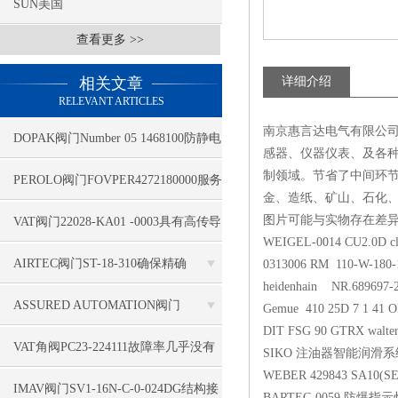
SUN美国
查看更多 >>
相关文章
详细介绍
RELEVANT ARTICLES
南京惠言达电气有限公司
DOPAK阀门Number 05 1468100防静电
感器、仪器仪表、及各种
制领域。节省了中间环
PEROLO阀门FOVPER4272180000服务
金、造纸、矿山、石化
专业
图片可能与实物存在差
VAT阀门22028-KA01 -0003具有高传导
WEIGEL-0014 CU2.0D cla
性
AIRTEC阀门ST-18-310确保精确
0313006 RM 110-W-180
heidenhain NR.689697-22
ASSURED AUTOMATION阀门
Gemue 410 25D 7 1 41 
DIT FSG 90 GTRX walter
D31DAXV4B运用空气干燥设备
VAT角阀PC23-224111故障率几乎没有
SIKO 注油器智能润滑系统 
WEBER 429843 SA10(S
IMAV阀门SV1-16N-C-0-024DG结构接
BARTEC-0059 防爆指示灯 