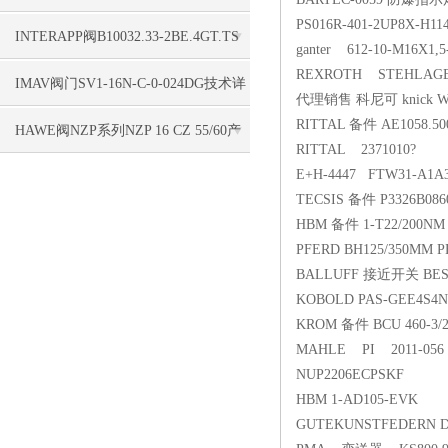
PS016R-401-2UP8X-H
单合理
INTERAPP阀B10032.33-2BE.4GT.TS
ganter 612-10-M16X1,5
REXROTH STEHLAGER
产品详情
IMAV阀门SV1-16N-C-0-024DG技术详
代理销售 科尼可 knick W
RITTAL 备件 AE1058.50
情更新
HAWE阀NZP系列NZP 16 CZ 55/60产
RITTAL 2371010?
E+H-4447 FTW31-A1A
品详情
TECSIS 备件 P3326B08600
HBM 备件 1-T22/200NM
PFERD BH125/350MM 
BALLUFF 接近开关 BES 
KOBOLD PAS-GEE4S4N
KROM 备件 BCU 460-3/2W
MAHLE PI 2011-056
NUP2206ECPSKF
HBM 1-AD105-EVK
GUTEKUNSTFEDERN D