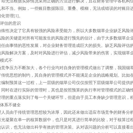
，却无法根据实际情况采用正确的方法进行解决，且在财务管理中各机构
乱和不当。例如，一些账目数据陈旧、重叠、模糊，无法或错误的对账目
化管理[1]。
险评估的意识
特殊性决定了它具有较强的风险承受能力，所以大多数烟草企业缺乏风险
风险的关键是对所有可能发生的风险进行预先的估计，由于大多数烟草企
能任由事情的恶性发展，对企业财务管理造成巨大的损失。缺乏风险评估
的风险解决方案，及时对风险进行评估，减少风险带来的伤害，实现烟草
理模式不
场竞争压力不断加大，各个行业均对自身的管理模式做出了调整，我国烟
于传统思想的制约，其自身的管理模式并不能满足企业的战略规划。比如
在编制预算这一过程，上一层级的烟草公司仅仅按照下层级烟草公司提供
。同时在进行实际的管理时，其也是按照预算的执行率对管理模式的正确
管理的重点落实到了每一个关键环节，但是由于员工本身缺少管理意识，积
析体系不健全
理人员由于传统管理思想较为浓厚，因此还未做出适应市场竞争的财务分
目光凝聚在单一的核算数据中，也只是对其进行简单的比较，对于核算过
的认识，也无法做出科学有效的管理决策。从对该问题的分析可以直接看