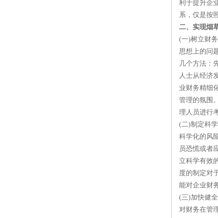
利于提升企
系，仅是按
二、实现烟
(一)树立财
思想上的问
几个方法：
人士从经济
业财务精细
管理的氛围
理人员进行
(二)制定科
科学化的风
员恐慌或者
立科学有效
度的制定对
能对企业财
(三)加快健
对财务在管