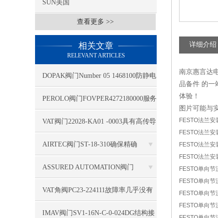
SUN美国
查看更多 >>
相关文章
详细介绍
RELEVANT ARTICLES
南京惠言达
DOPAK阀门Number 05 1468100防静电
品备件 的
体验！
PEROLO阀门FOVPER4272180000服务
图片可能与
专业
FESTO法兰安装件
VAT阀门22028-KA01 -0003具有高传导
FESTO法兰安装件
性
AIRTEC阀门ST-18-310确保精确
FESTO法兰安装件
FESTO法兰安装件
ASSURED AUTOMATION阀门
FESTO单向节流阀
FESTO单向节流阀
D31DAXV4B运用空气干燥设备
VAT角阀PC23-224111故障率几乎没有
FESTO单向节流阀
FESTO单向节流阀
IMAV阀门SV1-16N-C-0-024DG结构接
FESTO单向节流阀