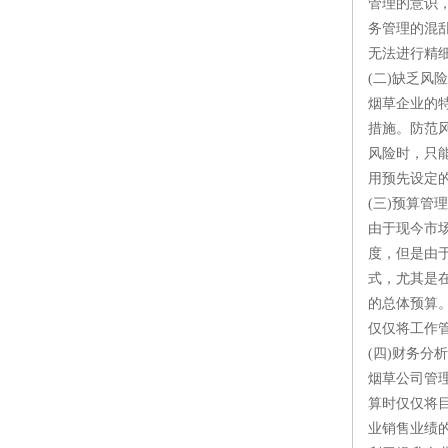
管理的意识
务管理的混
无法进行精细
(二)缺乏风
烟草企业的
措施。防范
风险时，只
用预先设定
(三)预算管
由于现今市
度，但是由
式，尤其是
的总体预算
仅仅将工作
(四)财务分
烟草公司管
算时仅仅将
业销售业绩