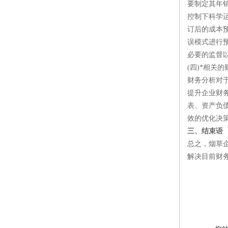
要制定其年
控制下科学
订后的成本
误模式进行
必要的监督
(四)*相关
财务分析对
提升企业财
表、资产负
效的优化决
三、结束语
总之，烟草
解决目前财