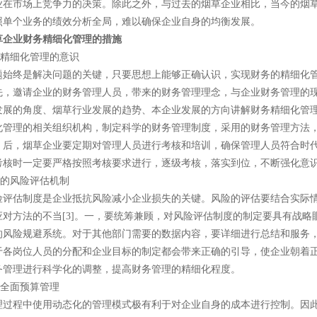
业在市场上竞争力的决策。除此之外，与过去的烟草企业相比，当今的烟草
照单个业务的绩效分析全局，难以确保企业自身的均衡发展。
草企业财务精细化管理的措施
务精细化管理的意识
题始终是解决问题的关键，只要思想上能够正确认识，实现财务的精细化
先，邀请企业的财务管理人员，带来的财务管理理念，与企业财务管理的
发展的角度、烟草行业发展的趋势、本企业发展的方向讲解财务精细化管
化管理的相关组织机构，制定科学的财务管理制度，采用的财务管理方法
。后，烟草企业要定期对管理人员进行考核和培训，确保管理人员符合时
考核时一定要严格按照考核要求进行，逐级考核，落实到位，不断强化意识[
学的风险评估机制
险评估制度是企业抵抗风险减小企业损失的关键。风险的评估要结合实际
应对方法的不当[3]。一，要统筹兼顾，对风险评估制度的制定要具有战
的风险规避系统。对于其他部门需要的数据内容，要详细进行总结和服务
于各岗位人员的分配和企业目标的制定都会带来正确的引导，使企业朝着
务管理进行科学化的调整，提高财务管理的精细化程度。
全全面预算管理
理过程中使用动态化的管理模式极有利于对企业自身的成本进行控制。因