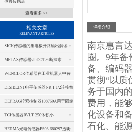
位移传感器
查看更多 >>
相关文章
详细介绍
RELEVANT ARTICLES
南京惠言达
SICK传感器的集电极开路输出解读
圈。9年
METAX传感器vibDOT不断探索
备、编码
SGD185-1
WENGLOR传感器在工业机器人中有
贯彻“以质
哪些应用？
DISIBEINT电平传感器NR 1 1/2连接简
务于国内
费用，能
单
DEPRAG拧紧控制器108760A用于固定
化设备和
应用
TCI传感器RVLT 250体积小
石化、能
HERMA光电传感器FS03 680297透明