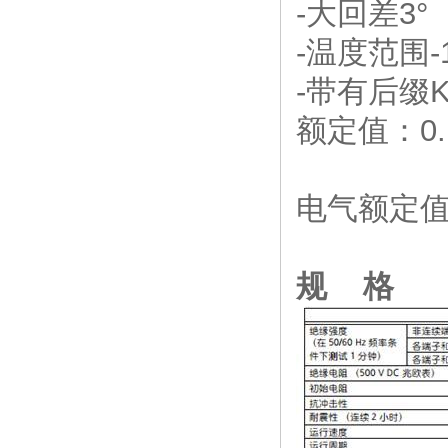
-大回差3°
-温度范围-
-带有后缀
额定值：0.1
电气额定
0.
规 格