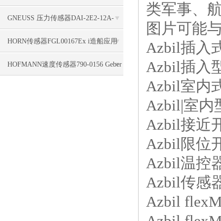
类军事、
标签使用
GNEUSS 压力传感器DAI-2E2-12A-
图片可能
B50Z-S0-F5-R-W-6P支持
HORN传感器FGL00167Ex i造船应用
Azbil插
Azbil插入
HOFMANN速度传感器790-0156 Geber
Azbil室内
HMA 1840, 5,0 m, 4pol. seitl. Kabel
Azbil|室
Azbil接近
Azbil限位开
Azbil温控
Azbil传感
Azbil fle
Azbil fle