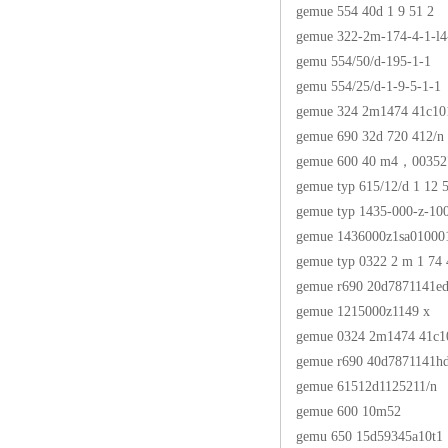
gemue 554 40d 1 9 51 2
gemue 322-2m-174-4-1-l4
gemu 554/50/d-195-1-1
gemu 554/25/d-1-9-5-1-1
gemue 324 2m1474 41c10
gemue 690 32d 720 412/n
gemue 600 40 m4，00352
gemue typ 615/12/d 1 12 5
gemue typ 1435-000-z-10
gemue 1436000z1sa01000
gemue typ 0322 2 m 1 74 
gemue r690 20d7871141e
gemue 1215000z1149 x
gemue 0324 2m1474 41c1
gemue r690 40d7871141h
gemue 61512d1125211/n
gemue 600 10m52
gemu 650 15d59345a10t1