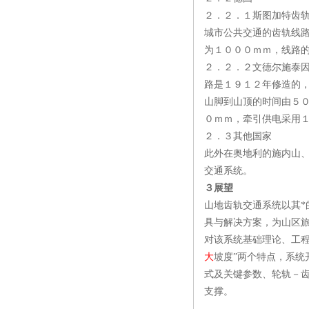
２．２．１斯图加特齿
城市公共交通的齿轨线
为１０００ｍｍ，线路
２．２．２文德尔施泰
路是１９１２年修造的
山脚到山顶的时间由５
０ｍｍ，牵引供电采用
２．３其他国家
此外在奥地利的施内山
交通系统。
３展望
山地齿轨交通系统以其*
具与解决方案，为山区
对该系统基础理论、工
大
坡度”两个特点，系
式及关键参数、轮轨－
支撑。