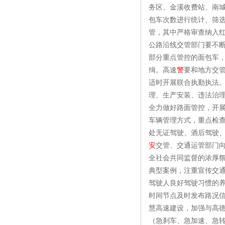
务区、金溪收费站、南
包车次数进行统计、筛选
管，其中严格审查纳入
公路沿线交管部门要不断
部分重点管控的面包车
缉。高速
警
要和地方交
适时开展联合执勤执法
理、生产安装、违法治
全力做好路面管控，开
车辆管理方式，重点检
处无证驾驶、酒后驾驶
安
交管、交通运管部门
全社会共同监督的浓厚
典型案例，注重宣传交
驾驶人良好驾驶习惯的
时间节点及时发布路况
慧高速建设，加强与高
（急刹车、急加速、急