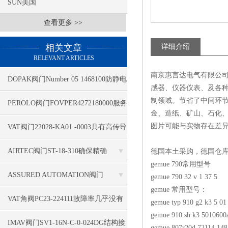
SUN美国
查看更多 >>
相关文章
详细介绍
RELEVANT ARTICLES
南京惠言达电气有限公司
DOPAK阀门Number 05 1468100防静电
感器、仪器仪表、及各种
制领域。节省了中间环
PEROLO阀门FOVPER4272180000服务
金、造纸、矿山、石化
专业
图片可能与实物存在差
VAT阀门22028-KA01 -0003具有高传导
性
AIRTEC阀门ST-18-310确保精确
德国本土采购，德国仓
gemue 790常用型号
ASSURED AUTOMATION阀门
gemue 790 32 v 1 37 5
gemue 常用型号：
D31DAXV4B运用空气干燥设备
VAT角阀PC23-224111故障率几乎没有
gemue typ 910 g2 k3 5 01
gemue 910 sh k3 5010600
IMAV阀门SV1-16N-C-0-024DG结构接
gemue 807r20d 72114 148