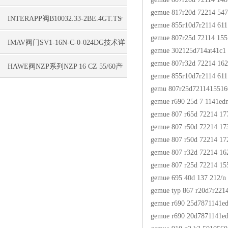
gemue 817r20d 72214 547
单合理
INTERAPP阀B10032.33-2BE.4GT.TS
gemue 855r10d7r2114 611
gemue 807r25d 72114 15
产品详情
IMAV阀门SV1-16N-C-0-024DG技术详
gemue 302125d714at41c1
gemue 807r32d 72214 16
情更新
HAWE阀NZP系列NZP 16 CZ 55/60产
gemue 855r10d7r2114 611
gemu 807r25d7211415516
品详情
gemue r690 25d 7 1141ed
gemue 807 r65d 72214 17
gemue 807 r50d 72214 17
gemue 807 r50d 72214 17
gemue 807 r32d 72214 16
gemue 807 r25d 72214 15
gemue 695 40d 137 212/n
gemue typ 867 r20d7r221
gemue r690 25d7871141e
gemue r690 20d7871141e