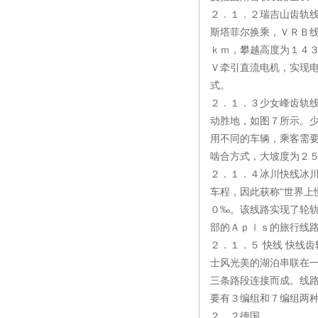
２．１．２瑞吉山齿轨
斯塔菲尔换乘，ＶＲＢ
ｋｍ，攀越高度为１４
Ｖ牵引直流电机，实现
式。
２．１．３少女峰齿轨
动胜地，如图７所示。
用不同的车辆，乘客需
啮合方式，大坡度为２
２．１．４冰川快线冰
车程，因此获称“世界上
０‰。该线路实现了轮
部的Ａｐｌｓ的旅行线
２．１．５ 快线 快线
士风光美的湖泊串联在
三条路段连接而成。线
要有３编组和７编组两
２．２德国