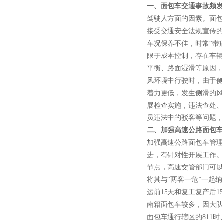
一、面包车交通事故频
驾驶人方面的因素。面
接受交通安全法规宣传
车况保养不佳，时常“带
限于成本控制，存在车
平衡、路面湿滑等原因
风环境中行驶时，由于
着力更低，发生侧滑的
展检查实施，违法查处
员违法中的驳客等问题，
二、加强高速公路面包
加强高速公路面包车管
进，有针对性开展工作
节点，高速交管部门可
将其与“两客一危”一起
运前15天和复工复产后
南籍面包车较多，因大
面包车通行辖区的811