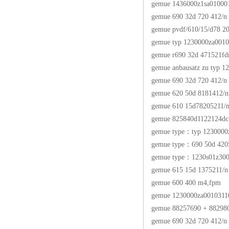
gemue 1436000z1sa01000
gemue 690 32d 720 412/n
gemue pvdf/610/15/d78 2
gemue typ 1230000za001
gemue r690 32d 471521fd
gemue anbausatz zu typ 1
gemue 690 32d 720 412/n
gemue 620 50d 8181412/
gemue 610 15d78205211/
gemue 825840d1122124dc
gemue type：typ 123000
gemue type：690 50d 42
gemue type：1230s01z30
gemue 615 15d 1375211/n
gemue 600 400 m4,fpm
gemue 1230000za0010311
gemue 88257690 + 88298
gemue 690 32d 720 412/n