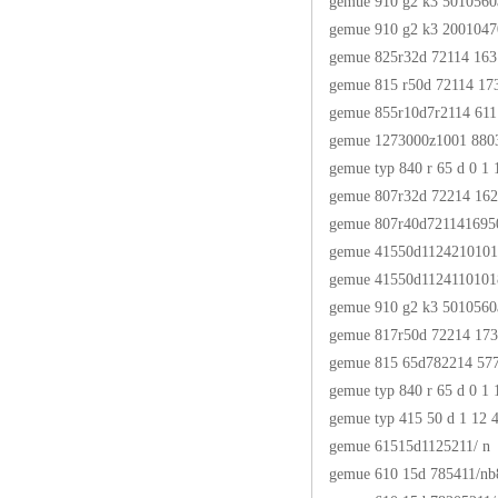
gemue 910 g2 k3 5010560
gemue 910 g2 k3 200104
gemue 825r32d 72114 163
gemue 815 r50d 72114 17
gemue 855r10d7r2114 611
gemue 1273000z1001 880
gemue typ 840 r 65 d 0 1 
gemue 807r32d 72214 16225
gemue 807r40d721141695
gemue 41550d1124210101
gemue 41550d1124110101
gemue 910 g2 k3 5010560
gemue 817r50d 72214 17
gemue 815 65d782214 57
gemue typ 840 r 65 d 0 1 
gemue typ 415 50 d 1 12 4
gemue 61515d1125211/ n
gemue 610 15d 785411/nb