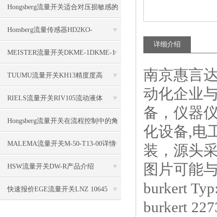
参数说明
Hongsberg流量开关适合对压损敏感的
系统
Honsberg流量传感器HD2KO-
详细介绍
015GM015使用简单
MEISTER流量开关DKME-1DKME-1
南京惠言
/20粘度补偿
TUUMU流量开关KH13精度度高
动化企业
RIELS流量开关RIV105流动液体
备，仪器仪
Hongsberg流量开关在流程控制中的角
化设备,电
色
MALEMA流量开关M-50-T13-00详情
装，源头
图片可能
介绍
HSW流量开关DW-R产品介绍
burkert Ty
快速报价EGE流量开关LNZ 10645
burkert 22