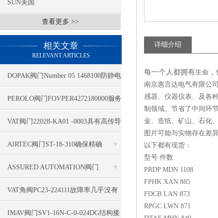
SUN美国
查看更多 >>
相关文章
详细介绍
RELEVANT ARTICLES
每一个人都拥有
，
生命
DOPAK阀门Number 05 1468100防静电
南京惠言达电气有限公司
感器、仪器仪表、及各种
PEROLO阀门FOVPER4272180000服务
制领域。节省了中间环
专业
金、造纸、矿山、石化
VAT阀门22028-KA01 -0003具有高传导
图片可能与实物存在差
性
AIRTEC阀门ST-18-310确保精确
以下都有现货：
型号 件数
ASSURED AUTOMATION阀门
PRDP MDN 1108
FPHK XAN 885
D31DAXV4B运用空气干燥设备
VAT角阀PC23-224111故障率几乎没有
FDCB LAN 873
RPGC LWN 871
IMAV阀门SV1-16N-C-0-024DG结构接