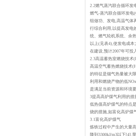
2.2燃气蒸汽联合循环发
燃气-蒸汽联合循环发电
组做功、发电;高温气体
行综合利用,以提高发电
统、燃气轮机系统、余热
以上(见表4),使发电
在建设,预计2007年可
2.3高温蓄热室燃烧技术(H
高温空气蓄热燃烧技术(
的特征是烟气热量被大限
利用和燃烧产物的低NO
是满足当前资源和环境要
3提高高炉煤气利用的措
低热值高炉煤气的特点是
烧的措施,如富化高炉煤
3.1富化高炉煤气
炼铁过程中产生的大量高
降到3300kJ/m3以