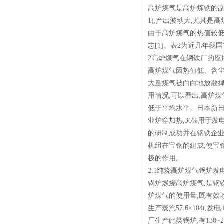
高炉煤气是高炉炼铁的副产
1),产出波动大,尤其
由于高炉煤气的热值较低
志[1]。表2为近几年
2高炉煤气在钢铁厂的应
高炉煤气因热值低、含尘
大量煤气被白白地放散掉
用情况,可以看出,高炉煤气
低于平均水平。日本新日铁
业炉窑加热,36%用于
的研制成功并在钢铁企业
机组在宝钢的建成,使宝
极的作用。
2.1纯烧高炉煤气锅炉发
锅炉燃烧高炉煤气,是钢
炉煤气的使用量,既有效
生产蒸汽57.6×104t,
厂生产此类锅炉,有130