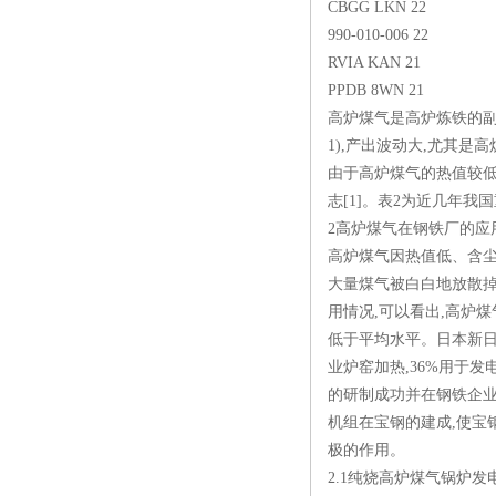
CBGG LKN 22
990-010-006 22
RVIA KAN 21
PPDB 8WN 21
高炉煤气是高炉炼铁的副产
1),产出波动大,尤其
由于高炉煤气的热值较低
志[1]。表2为近几年
2高炉煤气在钢铁厂的应
高炉煤气因热值低、含尘
大量煤气被白白地放散掉
用情况,可以看出,高炉煤气
低于平均水平。日本新日铁
业炉窑加热,36%用于
的研制成功并在钢铁企业
机组在宝钢的建成,使宝
极的作用。
2.1纯烧高炉煤气锅炉发