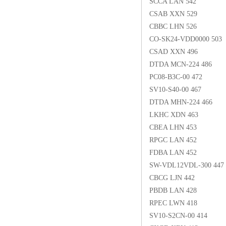
SCCA LAN 542
CSAB XXN 529
CBBC LHN 526
CO-SK24-VDD0000 503
CSAD XXN 496
DTDA MCN-224 486
PC08-B3C-00 472
SV10-S40-00 467
DTDA MHN-224 466
LKHC XDN 463
CBEA LHN 453
RPGC LAN 452
FDBA LAN 452
SW-VDL12VDL-300 447
CBCG LJN 442
PBDB LAN 428
RPEC LWN 418
SV10-S2CN-00 414