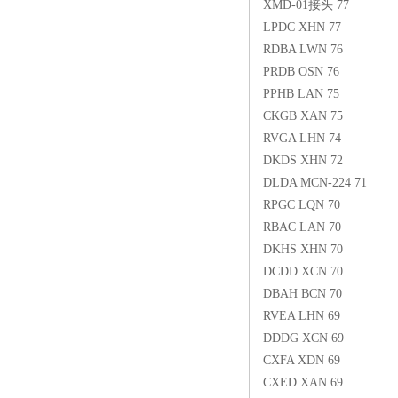
XMD-01接头 77
LPDC XHN 77
RDBA LWN 76
PRDB OSN 76
PPHB LAN 75
CKGB XAN 75
RVGA LHN 74
DKDS XHN 72
DLDA MCN-224 71
RPGC LQN 70
RBAC LAN 70
DKHS XHN 70
DCDD XCN 70
DBAH BCN 70
RVEA LHN 69
DDDG XCN 69
CXFA XDN 69
CXED XAN 69