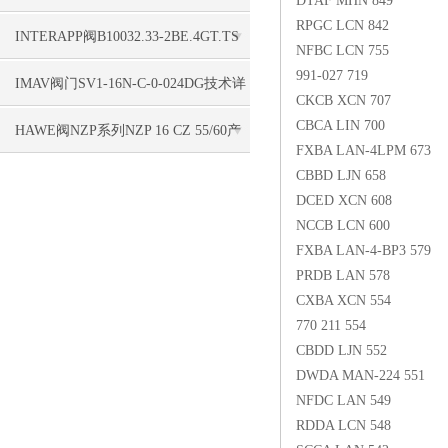
DTAF MHN 849
RPGC LCN 842
单合理
INTERAPP阀B10032.33-2BE.4GT.TS
NFBC LCN 755
991-027 719
产品详情
IMAV阀门SV1-16N-C-0-024DG技术详
CKCB XCN 707
CBCA LIN 700
情更新
HAWE阀NZP系列NZP 16 CZ 55/60产
FXBA LAN-4LPM 673
品详情
CBBD LJN 658
DCED XCN 608
NCCB LCN 600
FXBA LAN-4-BP3 579
PRDB LAN 578
CXBA XCN 554
770 211 554
CBDD LJN 552
DWDA MAN-224 551
NFDC LAN 549
RDDA LCN 548