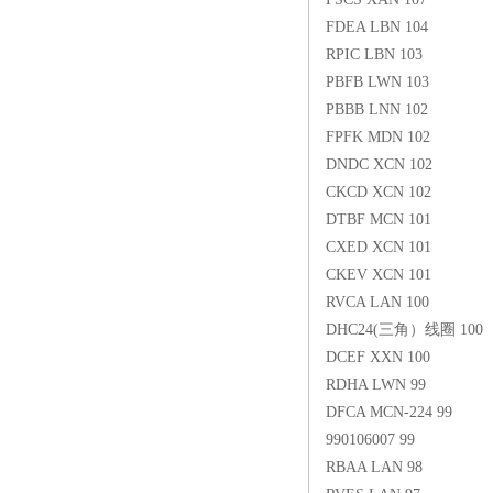
FDEA LBN 104
RPIC LBN 103
PBFB LWN 103
PBBB LNN 102
FPFK MDN 102
DNDC XCN 102
CKCD XCN 102
DTBF MCN 101
CXED XCN 101
CKEV XCN 101
RVCA LAN 100
DHC24(三角）线圈 100
DCEF XXN 100
RDHA LWN 99
DFCA MCN-224 99
990106007 99
RBAA LAN 98