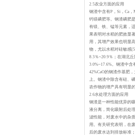
2.5农业方面的应用
钢渣中含有P，Si，C
钙镁磷肥等。钢渣磷肥
有镁、铁、锰等元素，适
果表明对水稻的肥效显著优
用，其增产效果也明显
物，尤以水稻对硅敏感[
8.3％~20.9％；
3.0%~17.6%。钢
42%CaO的钢渣作基
上。钢渣中除含有硅、
农作物的增产具有明显
2.6水处理方面的应用
钢渣是一种性能优异的吸
液分离，简化吸附后处
滤性能，对废水中的杂
用。有关研究表明，在废水p
后的废水达到排放标准；当溶