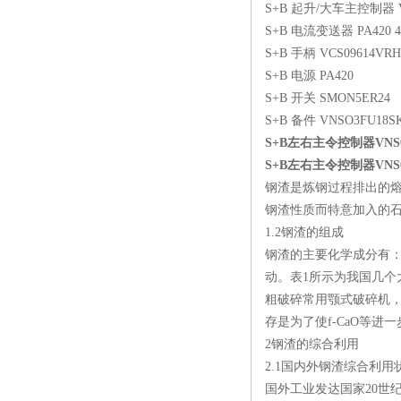
S+B 起升/大车主控制器 VNS
S+B 电流变送器 PA420 4
S+B 手柄 VCS09614VRH8
S+B 电源 PA420
S+B 开关 SMON5ER24
S+B 备件 VNSO3FU18SK
S+B左右主令控制器VNS033
S+B左右主令控制器VNS033
钢渣是炼钢过程排出的
钢渣性质而特意加入的石
1.2钢渣的组成
钢渣的主要化学成分有：CaO
动。表1所示为我国几个
粗破碎常用颚式破碎机
存是为了使f-CaO等进
2钢渣的综合利用
2.1国内外钢渣综合利用
国外工业发达国家20世