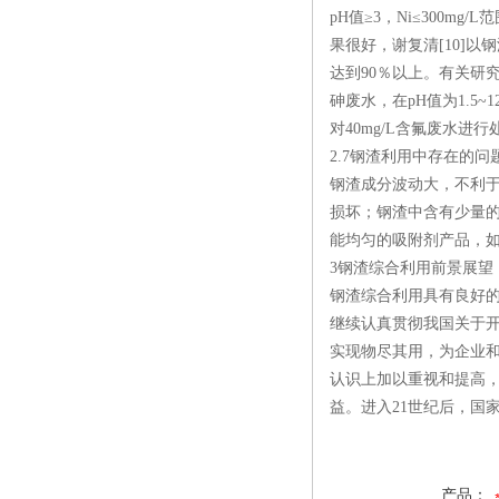
pH值≥3，Ni≤300
果很好，谢复清[10]
达到90％以上。有关研
砷废水，在pH值为1.5~
对40mg/L含氟废水进
2.7钢渣利用中存在的问
钢渣成分波动大，不利于
损坏；钢渣中含有少量
能均匀的吸附剂产品，
3钢渣综合利用前景展望
钢渣综合利用具有良好
继续认真贯彻我国关于
实现物尽其用，为企业
认识上加以重视和提高，
益。进入21世纪后，国
产品：