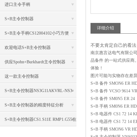
SMON6EZ420小巧耐用
进口主令手柄
CS1S11VRMP1G55.MP1.G55技术详情
S+B主令控制器
详细介绍
ST0.07R8P1+G55+B1NSW更新技术
S+B主令手柄CS12004102小巧方便
不要太肯定自己的看法
欢迎电话S+B主令控制器
南京惠言达电气有限公
品备件 的一站式供应商
VNSO33FU18AKVZ40.40
供应Spohn+Burkhardt主令控制器
体验！
MON6VRHD10.10
图片可能与实物存在差
这一款主令控制器
S+B 备件 SMON6 ER HD 
VNS02ZFN18SKERHD 10P惠言达有
S+B主令控制器NS3G11AKVRL-NS3-
S+B 备件 VCSO 9614 VR
S+B 备件 SM0N5 ER 24
A-7-7非常规
S+B主令控制器的精度特征分析
S+B 手柄 SM0N6 ER HD 
S+B 电器件 CS1 72 14 KK
S+B主令控制器CS1.S11E RMP1.G55在
S+B 电器件 CS1 72 14 ER
S+B 手柄 SMON6 VR HD 
线更新技术
S+B 主令控制器 VNS033F