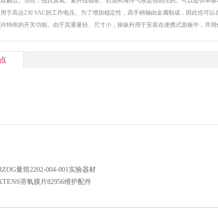
化双触点。当然，抵抗臭氧、紫外线辐射、石油和海洋气候是强制性的。可以提供单驱
用于高达230 VAC的工作电压。为了增加稳定性，高手柄轴由金属制成，因此也可以
允许特殊的开关功能。由于其重量轻、尺寸小，操纵杆用于安装在便携式面板中，并用
点
RZOG量筒2202-004-001实验器材
XTENS溶氧膜片82956维护配件