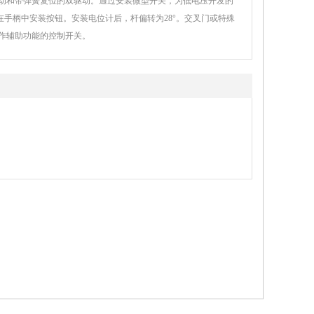
动和带弹簧复位的双驱动。通过安装微型开关，为低电压开发的
在手柄中安装按钮。安装电位计后，杆偏转为28°。交叉门或特殊
作辅助功能的控制开关。