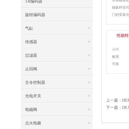
带有模块
TR编码器
操纵杆也可
旋转编码器
门的安装
气缸
性能特
传感器
小巧
过滤器
耐用
可靠
止回阀
主令控制器
光电开关
上一篇：
HE
下一篇：
DE
电磁阀
点火电极