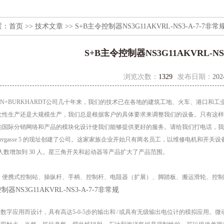
置：
首页
>>
技术文章
>> S+B主令控制器NS3G11AKVRL-NS3-A-7-7非常
S+B主令控制器NS3G11AKVRL-NS
浏览次数：
1329
发布日期：
202
OHN+BURKHARDT公司几十年来，我们的技术已在各地的建筑工地、火车、港口
次性生产还是大规模生产，我们总是根据客户的具体要求来调整我们的设备。只有这样
际分销网络和产品的模块化设计使我们能够提供更好的服务。请给我们打电话，我们很乐意为您提供建议
ren Mauergasse 5 的现址创建了公司。这家家族企业开始只有两名员工，以维修电
员工人数增加到 30 人。星三角开关和起动器等产品扩大了产品范围。
：
、便携式控制站、操纵杆、手柄、控制杆、电阻器（扩展）、脚踏板、搬运滑轮、控制
数字应用而设计，具有高达5-0-5步的输出和 / 或具有无级输出电位计的模拟应用。微