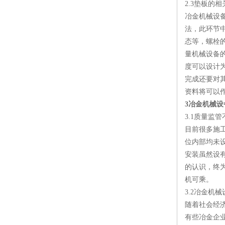
2.3垫板的
冶金机械设
法，此环节
态等，螺栓
量机械设备
度可以设计
完成还要对
资料将可以
3冶金机械
3.1质量监管
目前很多施
位内部均未
安装虽然设
的认识，终
机可乘。
3.2冶金机
随着社会经
有些冶金企