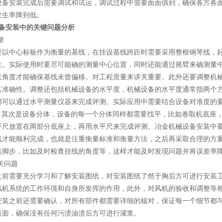
设备安装完成后需要调试和试运，调试过程中需要面面俱到，确保各方各
发生率降到低。
设备安装中的关键问题分析
整
要以中心标板作为衡量的基线，在挂设基线跨距时需要采用整根钢琴线，好选
性。实际使用时要尽可能确的测量中心位置，同时还能通过摇臂来确测量
直角度才能确保基线未曾偏移。对工程质量来讲关重要。此外还要调整机
其准确性。调整还包括机械设备的水平度，机械设备的水平度通常指两个
都可以通过水平测量仪器来完成评测。实际应用中需要结合设备对准度的
/m2。其次是设备分体，设备的每一个分体同样都需要找平，比如卷取机底
平尺放置在两部分底座上，再用水平尺来完成评测。冶金机械设备安装中
线才能顺利完成，也就是注重衡量标准和衡量方法，之后再采取合理的方
装脚步，比如及时检查挂线的角度等，这样才能及时发现问题并将误差率
相关问题
之前需要充分学习和了解安装图纸，对安装图纸了然于胸后方可进行安装
风机系统的工作环境和自身所发挥的作用，此外，对风机的验收和调整等
安装之前还需要确认，对所有部件都需要详细的核对，保证每一个细节都与
表面，确保没有任何污渍油渍后方可进行灌浆。