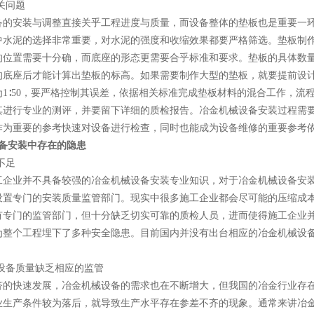
相关问题
备的安装与调整直接关乎工程进度与质量，而设备整体的垫板也是重要一
中水泥的选择非常重要，对水泥的强度和收缩效果都要严格筛选。垫板制
的位置需要十分确，而底座的形态更需要合乎标准和要求。垫板的具体数
的底座后才能计算出垫板的标高。如果需要制作大型的垫板，就要提前设
为1∶50，要严格控制其误差，依据相关标准完成垫板材料的混合工作，流
其进行专业的测评，并要留下详细的质检报告。冶金机械设备安装过程需
作为重要的参考快速对设备进行检查，同时也能成为设备维修的重要参考依
设备安装中存在的隐患
不足
工企业并不具备较强的冶金机械设备安装专业知识，对于冶金机械设备安
设置专门的安装质量监管部门。现实中很多施工企业都会尽可能的压缩成
有专门的监管部门，但十分缺乏切实可靠的质检人员，进而使得施工企业
为整个工程埋下了多种安全隐患。目前国内并没有出台相应的冶金机械设
械设备质量缺乏相应的监管
济的快速发展，冶金机械设备的需求也在不断增大，但我国的冶金行业存
业生产条件较为落后，就导致生产水平存在参差不齐的现象。通常来讲冶