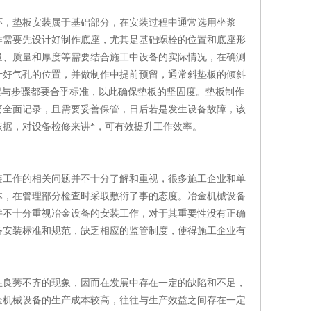
环，垫板安装属于基础部分，在安装过程中通常选用坐浆
作需要先设计好制作底座，尤其是基础螺栓的位置和底座形
量、质量和厚度等需要结合施工中设备的实际情况，在确测
计好气孔的位置，并做制作中提前预留，通常斜垫板的倾斜
程与步骤都要合乎标准，以此确保垫板的坚固度。垫板制作
要全面记录，且需要妥善保管，日后若是发生设备故障，该
据，对设备检修来讲*，可有效提升工作效率。
装工作的相关问题并不十分了解和重视，很多施工企业和单
本，在管理部分检查时采取敷衍了事的态度。冶金机械设备
并不十分重视冶金设备的安装工作，对于其重要性没有正确
备安装标准和规范，缺乏相应的监管制度，使得施工企业有
在良莠不齐的现象，因而在发展中存在一定的缺陷和不足，
金机械设备的生产成本较高，往往与生产效益之间存在一定