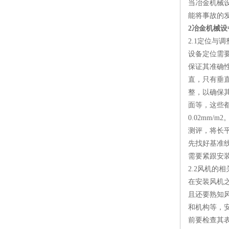
当冶金机械
能将事故的
2冶金机械
2.1定位与调
设备定位需
保证其准确
直，只有垂
整，以确保
面等，这些
0.02mm
测评，将长
先找好基准
需要紧跟安
2.2风机的
在安装风机
且还要熟知
和机构等，
前要检查其