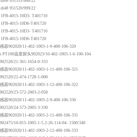
i08 951531/888/22
i48 951520/999/22
1FB-4015-10D3- T401710
1FB-4015-10D6-T401720
1FB-4015-10D3- T401710
1FB-4015-10D6-T401720
02020/11-402-1003-1-9-400-106-320
 PT100温度探头902023/10-402-1003-1-6-100-104
520/21-361-1654-0-333
02020/11-402-1003-1-11-400-106-321
520/22-474-1728-1-000
02020/11-402-1003-1-12-400-106-322
520/23-572-2003-2-058
02020/11-402-1003-2-9-400-106-330
520/24-573-2005-3-330
02020/11-402-1003-2-11-400-106-331
75/10-815-1005-1-5.2-26-114-04- 1500/340
02020/11-402-1003-2-12-400-106-333