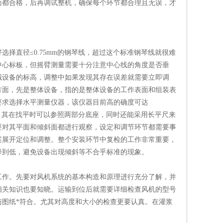
面都合格，后再调试整机，确保每个环节都合理且无误，才
择直径≤0.75mm的钢琴线，超过这个标准钢琴线就很难
中心标板，但摇臂测量需要十分注意中心线的角度是否垂
械设备的标高，调整中如果发现其存在误差就需要立即调
方面，先是整体设备，指的是整体设备的工作表面和组装表
要求选择水平测量仪器，该仪器目前高的确度可达
座，其在找平时可以参照两部分底座，同时还能采用长平尺来
要对其平面和倾斜面都进行观察，设定和调节环节都需要事
案展开定位和调整。整个安装环节中复检的工作非常重要，
降到低，避免设备出现倾斜等不合乎标准的现象。
工作。先要对风机系统的基本构造和原理进行充分了解，并
相关知识也要知晓。运输到位后就需要详细检查风机的型号
图纸*符合。尤其对高度和大小的检查更要认真。在灌浆