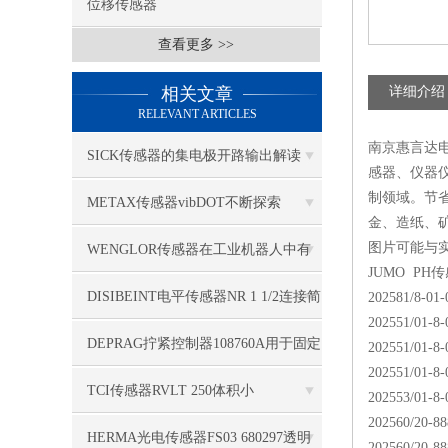
位移传感器
查看更多 >>
相关文章
详细介绍
RELEVANT ARTICLES
南京惠言达
SICK传感器的集电极开路输出解读
感器、仪器
制领域。节
METAX传感器vibDOT不断探索
金、造纸、
SGD185-1
图片可能与
WENGLOR传感器在工业机器人中有
JUMO PH
哪些应用？
DISIBEINT电平传感器NR 1 1/2连接简
202581/8-01-
202551/01-8-
单
DEPRAG拧紧控制器108760A用于固定
202551/01-8-
202551/01-8-
应用
TCI传感器RVLT 250体积小
202553/01-8-
202560/20-88
HERMA光电传感器FS03 680297透明
202560/20-88