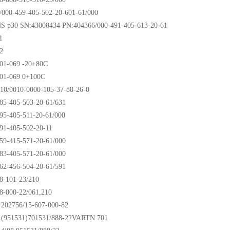
000-459-405-502-20-601-61/000
p30 SN:43008434 PN:404366/000-491-405-613-20-61
1
2
01-069 -20+80C
001-069 0+100C
10/0010-0000-105-37-88-26-0
85-405-503-20-61/631
95-405-511-20-61/000
91-405-502-20-11
59-415-571-20-61/000
83-405-571-20-61/000
62-456-504-20-61/591
8-101-23/210
8-000-22/061,210
02756/15-607-000-82
951531)701531/888-22VARTN:701