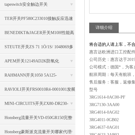
tapeswitch安全触边开关
TS16S/1000/F/A/B/FS/OE/2000/2000/N
TER开关PF580C233010接触反应迅速
详细介绍
全面
BENEDIKT&JAGER开关M10H性能高
将合适的人请上车，不
STEUTE开关ZS 71 1Ö/1S/ 1048069多
惠言达欧洲进口工控配件
公司历史：惠言达于20
重编码
APEM开关12149AD2K防氧化
公司模式：德国*，为客
航班周期：每天有航班
RAHMANN开关1050 5A125-
售后服务：客服，返修集
250VAC110HP简单实用
RAVIOLI开关FRS0010R4-0001001发展
型号
3RG1614-0AC00-PF
和更新
MINI-CIRCUITS开关ZX80-DR230-
3RG7130-3AA00
3RG4014-0AG02
S+技术系列
Honsberg流量开关VD-050GR150完整
3RG4011-0GB02
3RG4637-0AG01
参数说明
Honsberg豪斯派克流量开关哪家代理
3RG4623-3AB02