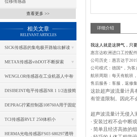
位移传感器
查看更多 >>
相关文章
详细介绍
RELEVANT ARTICLES
我这人就是这脾气，只
SICK传感器的集电极开路输出解读
惠言达欧洲进口工控配件
公司历史：惠言达于20
METAX传感器vibDOT不断探索
公司模式：德国*，为客
SGD185-1
航班周期：每天有航班
WENGLOR传感器在工业机器人中有
售后服务：客服，返修集
哪些应用？
DISIBEINT电平传感器NR 1 1/2连接简
这款超声波流量计具
有管道限制。因此不
单
DEPRAG拧紧控制器108760A用于固定
超声波流量计无侵入
应用
TCI传感器RVLT 250体积小
· 安装过程不会中断
· 简单且经济高效的
HERMA光电传感器FS03 680297透明
· 轻巧的人体工程学