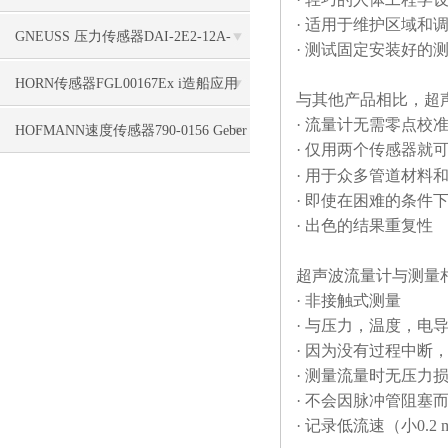
· 适用于维护区域和
标签使用
GNEUSS 压力传感器DAI-2E2-12A-
· 测试固定安装好的
B50Z-S0-F5-R-W-6P支持
HORN传感器FGL00167Ex i造船应用
与其他产品相比，超
· 流量计无需零点校
HOFMANN速度传感器790-0156 Geber
· 仅用两个传感器就
· 用于众多管道材料
HMA 1840, 5,0 m, 4pol. seitl. Kabel
· 即使在困难的条件
· 出色的结果重复性
超声波流量计与测量
· 非接触式测量
· 与压力，温度，电
· 因为没有过程中断
· 测量流量时无压力
· 不会因脉冲管阻塞
· 记录低流速（小0.2 