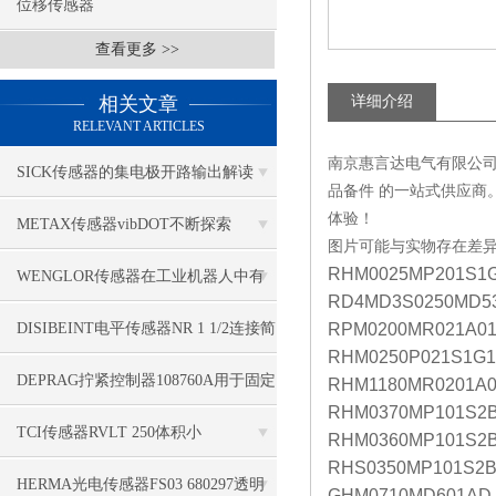
位移传感器
查看更多 >>
相关文章
详细介绍
RELEVANT ARTICLES
南京惠言达电气有限公
SICK传感器的集电极开路输出解读
品备件 的一站式供应商
体验！
METAX传感器vibDOT不断探索
图片可能与实物存在差
RHM0025MP201S1G1
SGD185-1
WENGLOR传感器在工业机器人中有
RD4MD3S0250MD5
哪些应用？
DISIBEINT电平传感器NR 1 1/2连接简
RPM0200MR021A0
RHM0250P021S1G1
单
DEPRAG拧紧控制器108760A用于固定
RHM1180MR0201A0
RHM0370MP101S2B
应用
TCI传感器RVLT 250体积小
RHM0360MP101S2B
RHS0350MP101S2B
HERMA光电传感器FS03 680297透明
GHM0710MD601AD